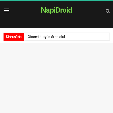
NapiDroid
Kiárusítás
Xiaomi kütyük áron alul