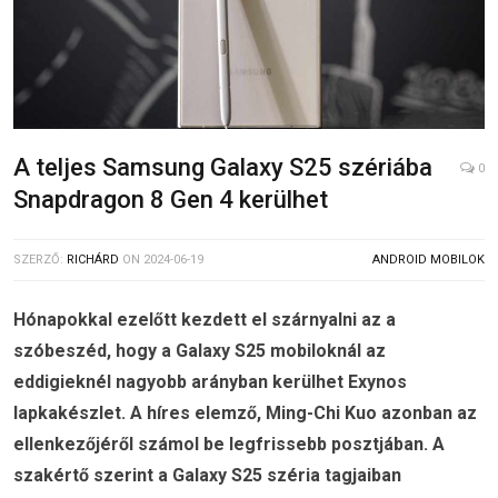
A teljes Samsung Galaxy S25 szériába
0
Snapdragon 8 Gen 4 kerülhet
SZERZŐ:
RICHÁRD
ON
2024-06-19
ANDROID MOBILOK
Hónapokkal ezelőtt kezdett el szárnyalni az a
szóbeszéd, hogy a Galaxy S25 mobiloknál az
eddigieknél nagyobb arányban kerülhet Exynos
lapkakészlet. A híres elemző, Ming-Chi Kuo azonban az
ellenkezőjéről számol be legfrissebb posztjában. A
szakértő szerint a Galaxy S25 széria tagjaiban