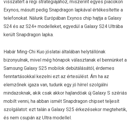
visszatért a régi stratégiájához, miszerint egyes piacokon
Exynos, másutt pedig Snapdragon lapkával értékesítette a
telefonokat. Nálunk Európában Exynos chip hajtja a Galaxy
S24 és az S24+ modelleket, egyedül a Galaxy S24 Ultrába
került Snapdragon lapka.
Habár Ming-Chi Kuo jóslatai általában helytállónak
bizonyulnak, mivel még hónapok választanak el bennünket a
Samsung Galaxy S25 mobilok debütálásától, érdemes
fenntartásokkal kezelni ezt az értesülést. Ám ha az
elemzőnek igaza van, tudunk egy jó hírrel szolgálni
mindazoknak, akik csak akkor hajlandóak új Galaxy S szériás
mobilt venni, ha abban ismét Snapdragon chipset teljesít
szolgálatot: ezt talán a Galaxy S25 érkezésekor megtehetik,
és nem csupán az Ultra modellel.