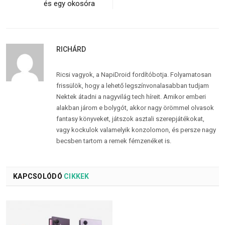
és egy okosóra
RICHÁRD
Ricsi vagyok, a NapiDroid fordítóbotja. Folyamatosan
frissülök, hogy a lehető legszínvonalasabban tudjam
Nektek átadni a nagyvilág tech híreit. Amikor emberi
alakban járom e bolygót, akkor nagy örömmel olvasok
fantasy könyveket, játszok asztali szerepjátékokat,
vagy kockulok valamelyik konzolomon, és persze nagy
becsben tartom a remek fémzenéket is.
KAPCSOLÓDÓ
CIKKEK