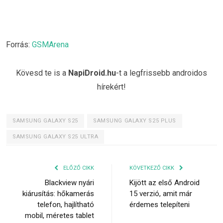
Forrás:
GSMArena
Kövesd te is a
NapiDroid.hu
-t a legfrissebb androidos
hírekért!
SAMSUNG GALAXY S25
SAMSUNG GALAXY S25 PLUS
SAMSUNG GALAXY S25 ULTRA
ELŐZŐ CIKK
KÖVETKEZŐ CIKK
Blackview nyári
Kijött az első Android
kiárusítás: hőkamerás
15 verzió, amit már
telefon, hajlítható
érdemes telepíteni
mobil, méretes tablet