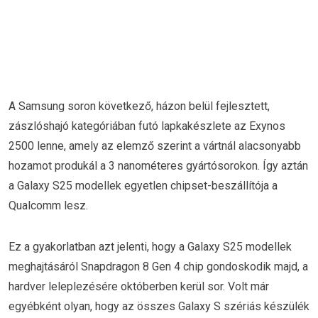
A Samsung soron következő, házon belül fejlesztett,
zászlóshajó kategóriában futó lapkakészlete az Exynos
2500 lenne, amely az elemző szerint a vártnál alacsonyabb
hozamot produkál a 3 nanométeres gyártósorokon. Így aztán
a Galaxy S25 modellek egyetlen chipset-beszállítója a
Qualcomm lesz.
Ez a gyakorlatban azt jelenti, hogy a Galaxy S25 modellek
meghajtásáról Snapdragon 8 Gen 4 chip gondoskodik majd, a
hardver leleplezésére októberben kerül sor. Volt már
egyébként olyan, hogy az összes Galaxy S szériás készülék