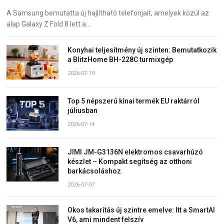
A Samsung bemutatta új hajlítható telefonjait, amelyek közül az
alap Galaxy Z Fold 8 lett a…
Konyhai teljesítmény új szinten: Bemutatkozik
a BlitzHome BH-228C turmixgép
2026-07-19
Top 5 népszerű kínai termék EU raktárról
júliusban
2026-07-14
JIMI JM-G3136N elektromos csavarhúzó
készlet – Kompakt segítség az otthoni
barkácsoláshoz
2026-07-07
Okos takarítás új szintre emelve: Itt a SmartAI
V6, ami mindent felszív