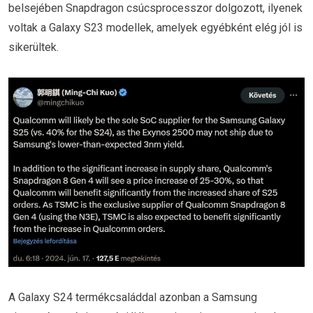
belsejében Snapdragon csúcsprocesszor dolgozott, ilyenek
voltak a Galaxy S23 modellek, amelyek egyébként elég jól is
sikerültek.
A Galaxy S24 termékcsaláddal azonban a Samsung