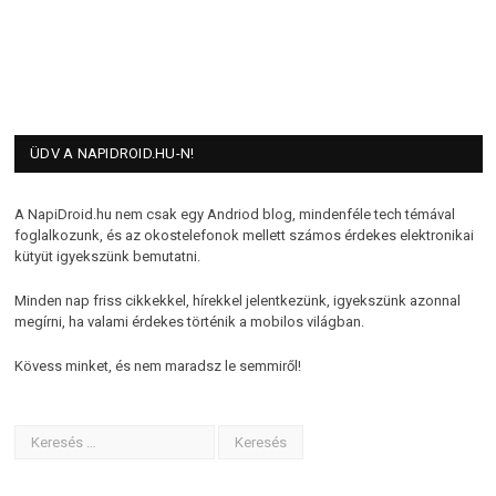
ÜDV A NAPIDROID.HU-N!
A NapiDroid.hu nem csak egy Andriod blog, mindenféle tech témával
foglalkozunk, és az okostelefonok mellett számos érdekes elektronikai
kütyüt igyekszünk bemutatni.
Minden nap friss cikkekkel, hírekkel jelentkezünk, igyekszünk azonnal
megírni, ha valami érdekes történik a mobilos világban.
Kövess minket, és nem maradsz le semmiről!