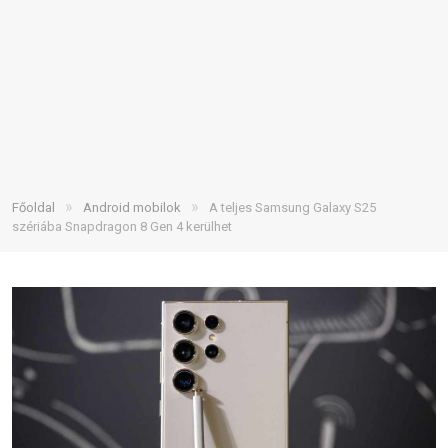
»
»
Főoldal
Android mobilok
A teljes Samsung Galaxy S25
szériába Snapdragon 8 Gen 4 kerülhet