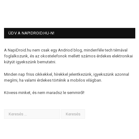
ÜDV A NAPIDROID.HU-N!
A NapiDroid.hu nem csak egy Andriod blog, mindenféle tech témával
foglalkozunk, és az okostelefonok mellett számos érdekes elektronikai
kütyüt igyekszünk bemutatni.
Minden nap friss cikkekkel, hírekkel jelentkezünk, igyekszünk azonnal
megírni, ha valami érdekes történik a mobilos világban.
Kövess minket, és nem maradsz le semmiről!