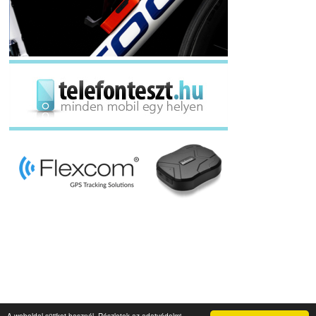
A weboldal sütiket használ. Részletek az adatvédelmi