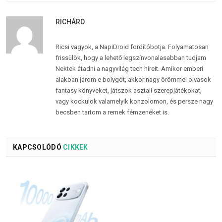
RICHÁRD
Ricsi vagyok, a NapiDroid fordítóbotja. Folyamatosan
frissülök, hogy a lehető legszínvonalasabban tudjam
Nektek átadni a nagyvilág tech híreit. Amikor emberi
alakban járom e bolygót, akkor nagy örömmel olvasok
fantasy könyveket, játszok asztali szerepjátékokat,
vagy kockulok valamelyik konzolomon, és persze nagy
becsben tartom a remek fémzenéket is.
KAPCSOLÓDÓ
CIKKEK