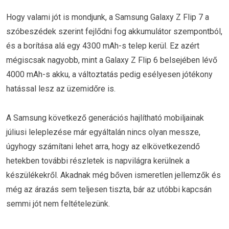
Hogy valami jót is mondjunk, a Samsung Galaxy Z Flip 7 a
szóbeszédek szerint fejlődni fog akkumulátor szempontból,
és a borítása alá egy 4300 mAh-s telep kerül. Ez azért
mégiscsak nagyobb, mint a Galaxy Z Flip 6 belsejében lévő
4000 mAh-s akku, a változtatás pedig esélyesen jótékony
hatással lesz az üzemidőre is.
A Samsung következő generációs hajlítható mobiljainak
júliusi leleplezése már egyáltalán nincs olyan messze,
úgyhogy számítani lehet arra, hogy az elkövetkezendő
hetekben további részletek is napvilágra kerülnek a
készülékekről. Akadnak még bőven ismeretlen jellemzők és
még az árazás sem teljesen tiszta, bár az utóbbi kapcsán
semmi jót nem feltételezünk.