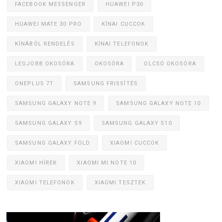
FACEBOOK MESSENGER
HUAWEI P30
HUAWEI MATE 30 PRO
KÍNAI CUCCOK
KÍNÁBÓL RENDELÉS
KÍNAI TELEFONOK
LEGJOBB OKOSÓRA
OKOSÓRA
OLCSÓ OKOSÓRA
ONEPLUS 7T
SAMSUNG FRISSÍTÉS
SAMSUNG GALAXY NOTE 9
SAMSUNG GALAXY NOTE 10
SAMSUNG GALAXY S9
SAMSUNG GALAXY S10
SAMSUNG GALAXY FOLD
XIAOMI CUCCOK
XIAOMI HÍREK
XIAOMI MI NOTE 10
XIAOMI TELEFONOK
XIAOMI TESZTEK