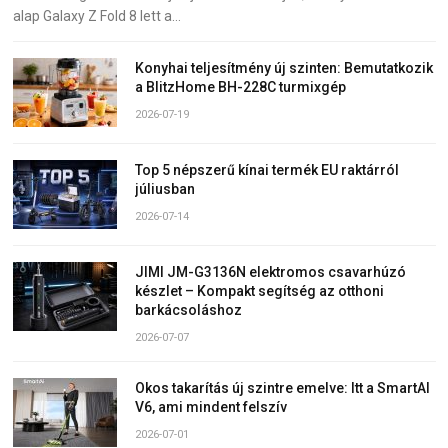
alap Galaxy Z Fold 8 lett a…
Konyhai teljesítmény új szinten: Bemutatkozik
a BlitzHome BH-228C turmixgép
2026-07-19
Top 5 népszerű kínai termék EU raktárról
júliusban
2026-07-14
JIMI JM-G3136N elektromos csavarhúzó
készlet – Kompakt segítség az otthoni
barkácsoláshoz
2026-07-07
Okos takarítás új szintre emelve: Itt a SmartAI
V6, ami mindent felszív
2026-07-01