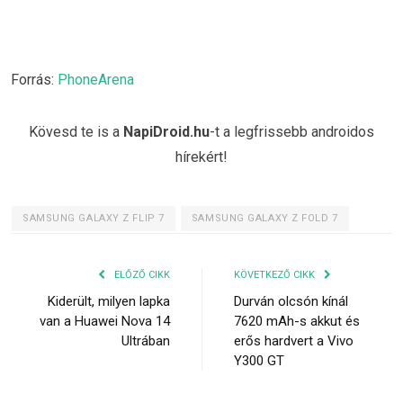
Forrás:
PhoneArena
Kövesd te is a
NapiDroid.hu
-t a legfrissebb androidos
hírekért!
SAMSUNG GALAXY Z FLIP 7
SAMSUNG GALAXY Z FOLD 7
ELŐZŐ CIKK
KÖVETKEZŐ CIKK
Kiderült, milyen lapka
Durván olcsón kínál
van a Huawei Nova 14
7620 mAh-s akkut és
Ultrában
erős hardvert a Vivo
Y300 GT