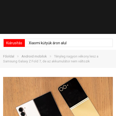
Kiárusítás
Xiaomi kütyük áron alul
»
»
Főoldal
Android mobilok
Tényleg nagyon vékony lesz a
Samsung Galaxy Z Fold 7, de az akkumulátor nem változik