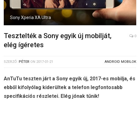
Sony Xperia XA Ultra
Tesztelték a Sony egyik új mobilját,
0
elég ígéretes
SZERZŐ:
PÉTER
ON
2017-01-21
ANDROID MOBILOK
AnTuTu teszten járt a Sony egyik új, 2017-es mobilja, és
ebből kifolyólag kiderültek a telefon legfontosabb
specifikációs részletei. Elég jónak tűnik!