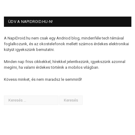
ÜDV A NAPIDROID.HU-N!
A NapiDroid.hu nem csak egy Andriod blog, mindenféle tech témával
foglalkozunk, és az okostelefonok mellett számos érdekes elektronikai
kütyüt igyekszünk bemutatni.
Minden nap friss cikkekkel, hírekkel jelentkezünk, igyekszünk azonnal
megírni, ha valami érdekes történik a mobilos világban.
Kövess minket, és nem maradsz le semmiről!