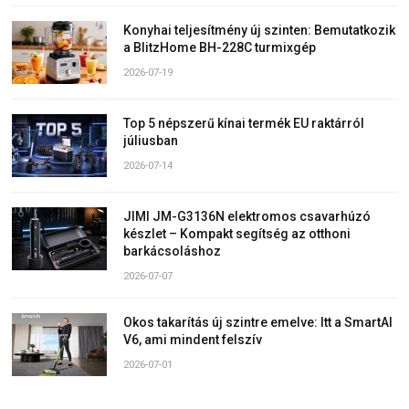
Konyhai teljesítmény új szinten: Bemutatkozik
a BlitzHome BH-228C turmixgép
2026-07-19
Top 5 népszerű kínai termék EU raktárról
júliusban
2026-07-14
JIMI JM-G3136N elektromos csavarhúzó
készlet – Kompakt segítség az otthoni
barkácsoláshoz
2026-07-07
Okos takarítás új szintre emelve: Itt a SmartAI
V6, ami mindent felszív
2026-07-01