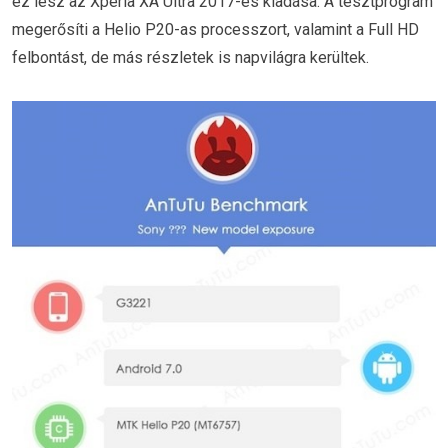
ez lesz az Xperia XA Ultra 2017-es kiadása. A tesztprogram
megerősíti a Helio P20-as processzort, valamint a Full HD
felbontást, de más részletek is napvilágra kerültek.