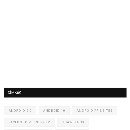
CÍMKÉK
ANDROID 9.0
ANDROID 10
ANDROID FRISSÍTÉS
FACEBOOK MESSENGER
HUAWEI P30