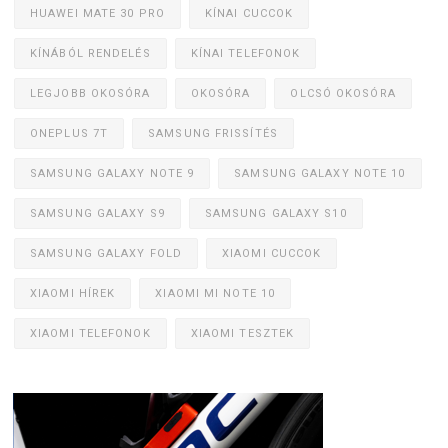
HUAWEI MATE 30 PRO
KÍNAI CUCCOK
KÍNÁBÓL RENDELÉS
KÍNAI TELEFONOK
LEGJOBB OKOSÓRA
OKOSÓRA
OLCSÓ OKOSÓRA
ONEPLUS 7T
SAMSUNG FRISSÍTÉS
SAMSUNG GALAXY NOTE 9
SAMSUNG GALAXY NOTE 10
SAMSUNG GALAXY S9
SAMSUNG GALAXY S10
SAMSUNG GALAXY FOLD
XIAOMI CUCCOK
XIAOMI HÍREK
XIAOMI MI NOTE 10
XIAOMI TELEFONOK
XIAOMI TESZTEK