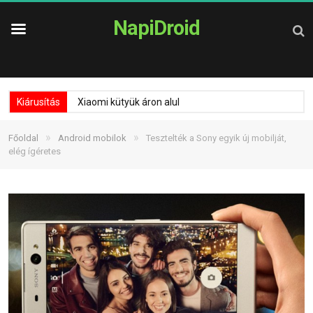
NapiDroid
Kiárusítás
Xiaomi kütyük áron alul
»
»
Főoldal
Android mobilok
Tesztelték a Sony egyik új mobilját,
elég ígéretes