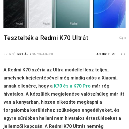
Tesztelték a Redmi K70 Ultrát
0
SZERZŐ:
RICHÁRD
ON
2024-07-08
ANDROID MOBILOK
A Redmi K70 széria az Ultra modellel lesz teljes,
amelynek bejelentésével még mindig adós a Xiaomi,
annak ellenére, hogy a
K70 és a K70 Pro
már rég
hivatalos. A készülék megjelenése valószínűleg már itt
van a kanyarban, hiszen elkezdte megkapni a
forgalomba kerüléshez szükséges engedélyeket, és
egyre sűrűbben hallani nem hivatalos értesüléseket a
jellemzői kapcsán. A Redmi K70 Ultrát nemrég