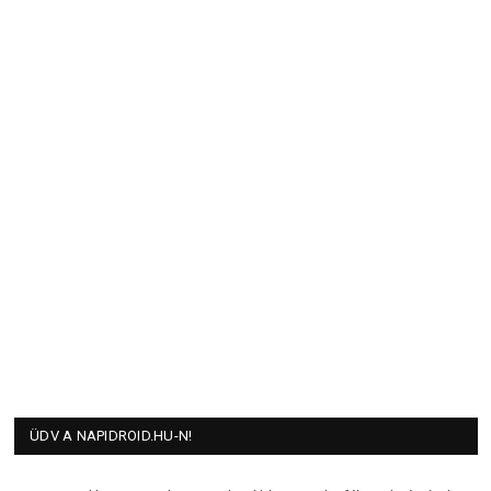
ÜDV A NAPIDROID.HU-N!