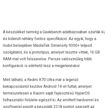
A készüléket nemrég a Geekbench adatbázisában szúrták ki,
és kiderült néhány fontos specifikáció. Az egyik, hogy a
mobil belsejében MediaTek Dimensity 9300+ teljesít
szolgálatot, és a prototípus, amelyet tesztre vittek, 16 GB
RAM-mal volt felszerelve. Persze valószínűleg több
konfiguráció is elérhető lesz a megjelenéskor.
Mint látható, a Redmi K70 Ultra már a legelső
bekapcsolástól kezdve Android 14-et futtat, amelyet
természetesen a Xiaomi saját fejlesztésű HyperOS
felhasználói felülete egészít ki. Az említett hardverrel és
szoftverrel együtt a készülék 2218 pontot szerzett az