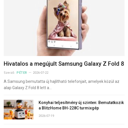
Hivatalos a megújult Samsung Galaxy Z Fold 8
Szerző:
PÉTER
2026-07-22
A Samsung bemutatta új hajlítható telefonjait, amelyek közül az
alap Galaxy Z Fold 8 lett a…
Konyhai teljesítmény új szinten: Bemutatkozik
a BlitzHome BH-228C turmixgép
2026-07-19