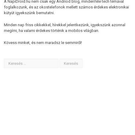
A NapiDroid.hu nem csak egy Andriod blog, mindenféle tech témával
foglalkozunk, és az okostelefonok mellett számos érdekes elektronikai
kütyüt igyekszünk bemutatni.
Minden nap friss cikkekkel, hírekkel jelentkezünk, igyekszünk azonnal
megírni, ha valami érdekes történik a mobilos világban.
Kövess minket, és nem maradsz le semmiről!