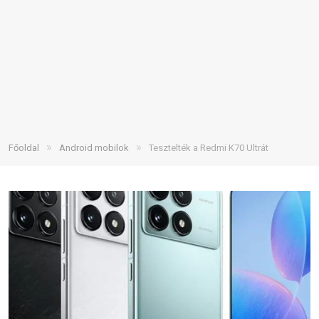
»
»
Főoldal
Android mobilok
Tesztelték a Redmi K70 Ultrát