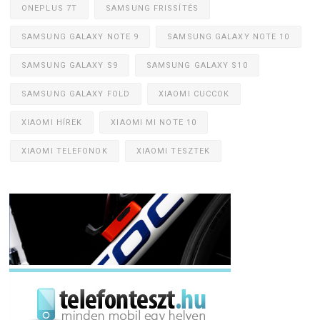
ONEPLUS 7T
SAMSUNG FRISSÍTÉS
SAMSUNG GALAXY NOTE 9
SAMSUNG GALAXY NOTE 10
SAMSUNG GALAXY S9
SAMSUNG GALAXY S10
SAMSUNG GALAXY FOLD
XIAOMI CUCCOK
XIAOMI HÍREK
XIAOMI MI NOTE 10
XIAOMI TELEFONOK
XIAOMI TESZTEK