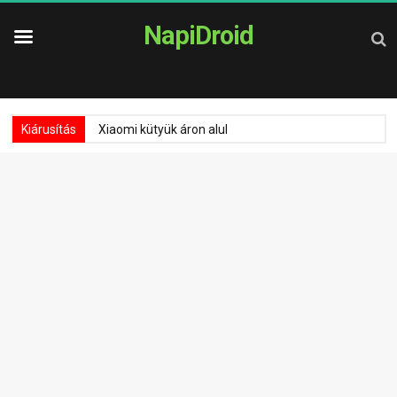
NapiDroid
Kiárusítás
Xiaomi kütyük áron alul