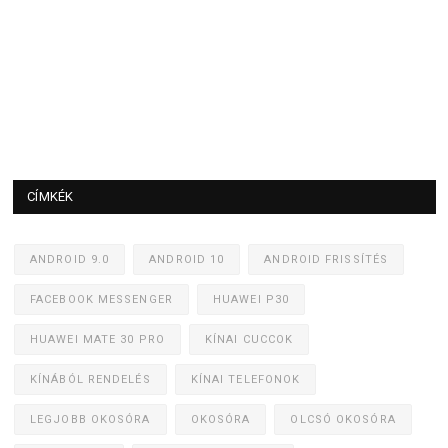
CÍMKÉK
ANDROID 9.0
ANDROID 10
ANDROID FRISSÍTÉS
FACEBOOK MESSENGER
HUAWEI P30
HUAWEI MATE 30 PRO
KÍNAI CUCCOK
KÍNÁBÓL RENDELÉS
KÍNAI TELEFONOK
LEGJOBB OKOSÓRA
OKOSÓRA
OLCSÓ OKOSÓRA