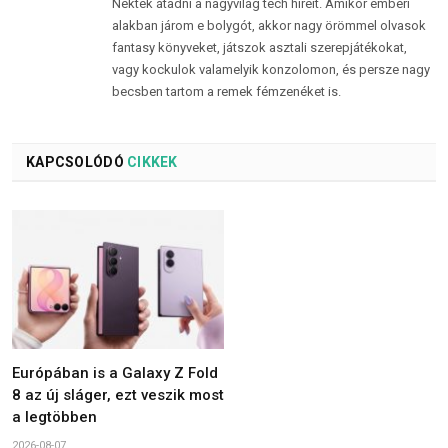
Nektek átadni a nagyvilág tech híreit. Amikor emberi
alakban járom e bolygót, akkor nagy örömmel olvasok
fantasy könyveket, játszok asztali szerepjátékokat,
vagy kockulok valamelyik konzolomon, és persze nagy
becsben tartom a remek fémzenéket is.
KAPCSOLÓDÓ
CIKKEK
Európában is a Galaxy Z Fold
8 az új sláger, ezt veszik most
a legtöbben
2026-08-07