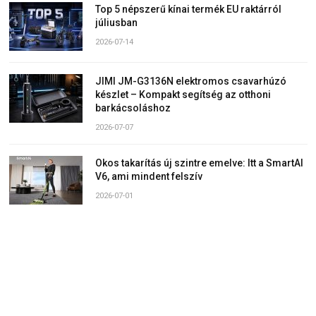
Top 5 népszerű kínai termék EU raktárról
júliusban
2026-07-14
JIMI JM-G3136N elektromos csavarhúzó
készlet – Kompakt segítség az otthoni
barkácsoláshoz
2026-07-07
Okos takarítás új szintre emelve: Itt a SmartAI
V6, ami mindent felszív
2026-07-01