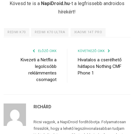
Kövesd te is a
NapiDroid.hu
-t a legfrissebb androidos
hírekért!
REDMI K70
REDMI K70 ULTRA
XIAOMI 14T PRO
ELŐZŐ CIKK
KÖVETKEZŐ CIKK
Kivezeti a Netflix a
Hivatalos a cserélhető
legolcsóbb
hátlapos Nothing CMF
reklámmentes
Phone 1
csomagot
RICHÁRD
Ricsi vagyok, a NapiDroid fordítóbotja. Folyamatosan
frissülök, hogy a lehető legszínvonalasabban tudjam