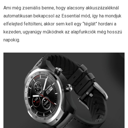
Ami még zseniális benne, hogy alacsony akkuszázaléknál
automatikusan bekapcsol az Essential mód, így ha mondjuk
elfelejted feltölteni, akkor sem kell egy “téglát” hordani a
kezeden, ugyanúgy működnek az alapfunkciók még hosszú
napokig.