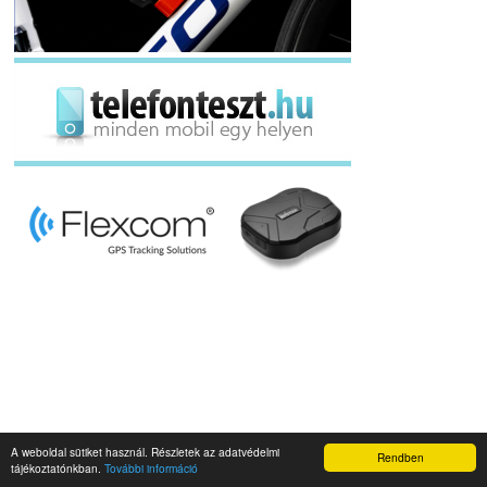
A weboldal sütiket használ. Részletek az adatvédelmi
Rendben
Napidroid.hu 2019
tájékoztatónkban.
További információ