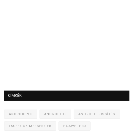
CÍMKÉK
ANDROID 9.0
ANDROID 10
ANDROID FRISSÍTÉS
FACEBOOK MESSENGER
HUAWEI P30