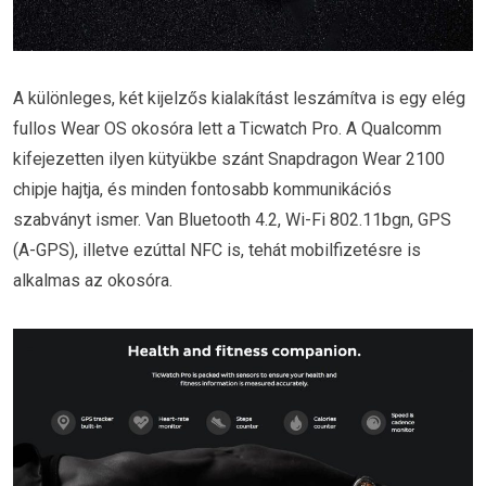
A különleges, két kijelzős kialakítást leszámítva is egy elég
fullos Wear OS okosóra lett a Ticwatch Pro. A Qualcomm
kifejezetten ilyen kütyükbe szánt Snapdragon Wear 2100
chipje hajtja, és minden fontosabb kommunikációs
szabványt ismer. Van Bluetooth 4.2, Wi-Fi 802.11bgn, GPS
(A-GPS), illetve ezúttal NFC is, tehát mobilfizetésre is
alkalmas az okosóra.