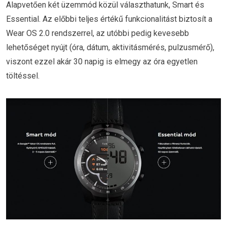
Alapvetően két üzemmód közül választhatunk, Smart és
Essential. Az előbbi teljes értékű funkcionalitást biztosít a
Wear OS 2.0 rendszerrel, az utóbbi pedig kevesebb
lehetőséget nyújt (óra, dátum, aktivitásmérés, pulzusmérő),
viszont ezzel akár 30 napig is elmegy az óra egyetlen
töltéssel.