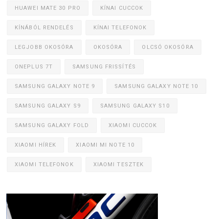
HUAWEI MATE 30 PRO
KÍNAI CUCCOK
KÍNÁBÓL RENDELÉS
KÍNAI TELEFONOK
LEGJOBB OKOSÓRA
OKOSÓRA
OLCSÓ OKOSÓRA
ONEPLUS 7T
SAMSUNG FRISSÍTÉS
SAMSUNG GALAXY NOTE 9
SAMSUNG GALAXY NOTE 10
SAMSUNG GALAXY S9
SAMSUNG GALAXY S10
SAMSUNG GALAXY FOLD
XIAOMI CUCCOK
XIAOMI HÍREK
XIAOMI MI NOTE 10
XIAOMI TELEFONOK
XIAOMI TESZTEK