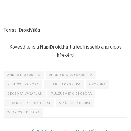
Forrás: DroidVilág
Kövesd te is a
NapiDroid.hu
-t a legfrissebb androidos
hírekért!
ANDROID OKOSÓRA
ANDROID WEAR OKOSÓRA
FITNESS OKOSÓRA
LEGJOBB OKOSÓRA
OKOSÓRA
OKOSÓRA VÁSÁRLÁS
PULZUSMÉRŐ OKOSÓRA
TICWATCH PRO OKOSÓRA
VÍZÁLLÓ OKOSÓRA
WEAR OS OKOSÓRA
ELŐZŐ CIKK
KÖVETKEZŐ CIKK