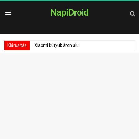
NapiDroid
Kiárusítás
Xiaomi kütyük áron alul