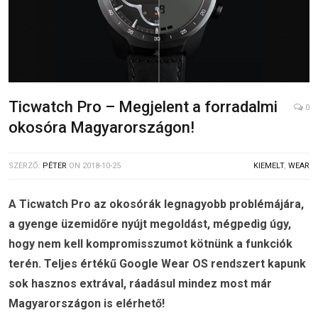
Ticwatch Pro – Megjelent a forradalmi
0
okosóra Magyarországon!
SZERZŐ:
PÉTER
ON
2018-10-25
KIEMELT
,
WEAR
A Ticwatch Pro az okosórák legnagyobb problémájára,
a gyenge üzemidőre nyújt megoldást, mégpedig úgy,
hogy nem kell kompromisszumot kötnünk a funkciók
terén. Teljes értékű Google Wear OS rendszert kapunk
sok hasznos extrával, ráadásul mindez most már
Magyarországon is elérhető!