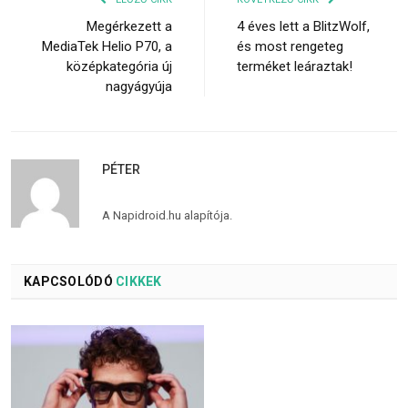
Megérkezett a
4 éves lett a BlitzWolf,
MediaTek Helio P70, a
és most rengeteg
középkategória új
terméket leáraztak!
nagyágyúja
PÉTER
A Napidroid.hu alapítója.
KAPCSOLÓDÓ
CIKKEK