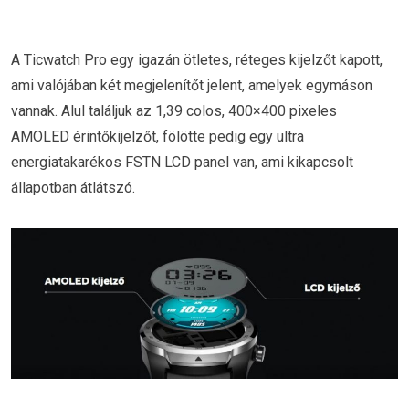
A Ticwatch Pro egy igazán ötletes, réteges kijelzőt kapott,
ami valójában két megjelenítőt jelent, amelyek egymáson
vannak. Alul találjuk az 1,39 colos, 400×400 pixeles
AMOLED érintőkijelzőt, fölötte pedig egy ultra
energiatakarékos FSTN LCD panel van, ami kikapcsolt
állapotban átlátszó.