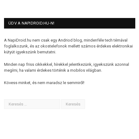
ÜDV A NAPIDROID.HU-N!
A NapiDroid.hu nem csak egy Andriod blog, mindenféle tech témával
foglalkozunk, és az okostelefonok mellett számos érdekes elektronikai
kütyüt igyekszünk bemutatni.
Minden nap friss cikkekkel, hírekkel jelentkezünk, igyekszünk azonnal
megírni, ha valami érdekes történik a mobilos világban.
Kövess minket, és nem maradsz le semmiről!