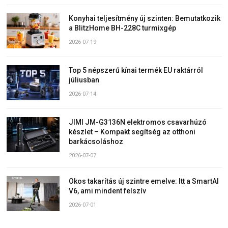
Konyhai teljesítmény új szinten: Bemutatkozik
a BlitzHome BH-228C turmixgép
2026-07-19
Top 5 népszerű kínai termék EU raktárról
júliusban
2026-07-14
JIMI JM-G3136N elektromos csavarhúzó
készlet – Kompakt segítség az otthoni
barkácsoláshoz
2026-07-07
Okos takarítás új szintre emelve: Itt a SmartAI
V6, ami mindent felszív
2026-07-01