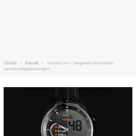
»
»
Főoldal
Kiemelt
Ticwatch Pro – Megjelent a forradalmi
okosóra Magyarországon!