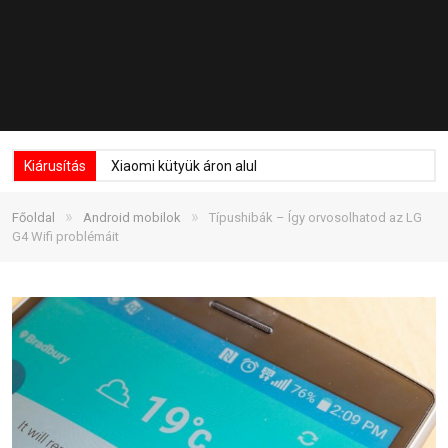
Kiárusítás
Xiaomi kütyük áron alul
»
»
Főoldal
Android mobilok
Típushibák – Így orvosolhatod az LG
G4 Wifi problémáit