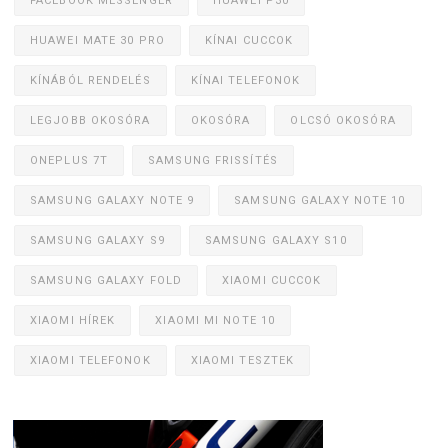
FACEBOOK MESSENGER
HUAWEI P30
HUAWEI MATE 30 PRO
KÍNAI CUCCOK
KÍNÁBÓL RENDELÉS
KÍNAI TELEFONOK
LEGJOBB OKOSÓRA
OKOSÓRA
OLCSÓ OKOSÓRA
ONEPLUS 7T
SAMSUNG FRISSÍTÉS
SAMSUNG GALAXY NOTE 9
SAMSUNG GALAXY NOTE 10
SAMSUNG GALAXY S9
SAMSUNG GALAXY S10
SAMSUNG GALAXY FOLD
XIAOMI CUCCOK
XIAOMI HÍREK
XIAOMI MI NOTE 10
XIAOMI TELEFONOK
XIAOMI TESZTEK