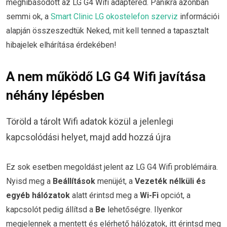
meghibásodott az LG G4 Wifi adaptered. Pánikra azonban
semmi ok, a
Smart Clinic LG okostelefon szerviz
információi
alapján összeszedtük Neked, mit kell tenned a tapasztalt
hibajelek elhárítása érdekében!
A nem működő LG G4 Wifi javítása
néhány lépésben
Töröld a tárolt Wifi adatok közül a jelenlegi
kapcsolódási helyet, majd add hozzá újra
Ez sok esetben megoldást jelent az LG G4 Wifi problémáira.
Nyisd meg a
Beállítások
menüjét, a
Vezeték nélküli és
egyéb hálózatok
alatt érintsd meg a
Wi-Fi
opciót, a
kapcsolót pedig állítsd a
Be
lehetőségre. Ilyenkor
megjelennek a mentett és elérhető hálózatok, itt érintsd meg