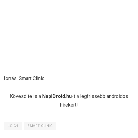
forrás: Smart Clinic
Kövesd te is a
NapiDroid.hu
-t a legfrissebb androidos
hírekért!
LG G4
SMART CLINIC