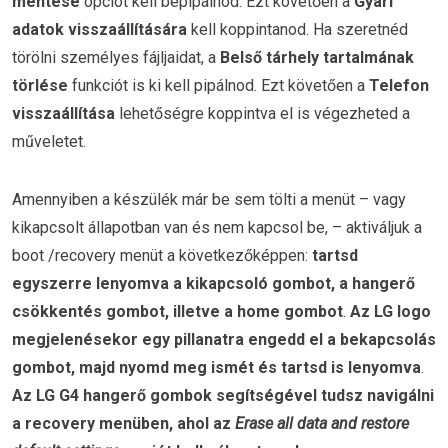
mentése
opciót kell bepipálnod. Ezt követően a
Gyári
adatok visszaállítására
kell koppintanod. Ha szeretnéd
törölni személyes fájljaidat, a
Belső tárhely tartalmának
törlése
funkciót is ki kell pipálnod. Ezt követően a
Telefon
visszaállítása
lehetőségre koppintva el is végezheted a
műveletet.
Amennyiben a készülék már be sem tölti a menüt – vagy
kikapcsolt állapotban van és nem kapcsol be, – aktiváljuk a
boot /recovery menüt a következőképpen:
tartsd
egyszerre lenyomva a kikapcsoló gombot, a hangerő
csökkentés gombot, illetve a home gombot
.
Az LG logo
megjelenésekor egy pillanatra engedd el a bekapcsolás
gombot, majd nyomd meg ismét és tartsd is lenyomva
.
Az LG G4 hangerő gombok segítségével tudsz navigálni
a recovery menüben, ahol az
Erase all data and restore