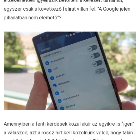
érzékelhetően igyekszik betölteni a keresett tartalmat,
egyszer csak a következő felirat villan fel: “A Google jelen
pillanatban nem elérhető”?
Amennyiben a fenti kérdések közül akár az egyikre is “igen”
a válaszod, azt a rossz hírt kell közölnünk veled, hogy talán