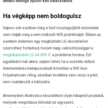
default settings
opciót kell választanod
.
Ha végképp nem boldogulsz
Sajnos sok esetben még a fent összegyűjtött műveletek
sem oldják meg a nem működő Wifi problémáját. Ebben az
esetben érdemes egy megbízható LG okostelefon
szervizhez fordulnod, hiszen nagy valószínűséggel a
meghibásodott LG G4 Wifi IC
a probléma forrása. Ezt
egyébként már akkor sejteni lehet, ha a vezeték nélküli
internetelérés bekapcsolását követően a Wifi ikon
folyamatosan villog, azonban továbbra sem veszi a jelet,
nem csatlakozik a hálózatra.
Amennyiben Androidos készüléked olyan hibajelet produkál,
melynek megoldása túlmutat az egyszerű