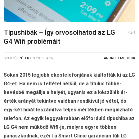
Típushibák – Így orvosolhatod az LG
3
G4 Wifi problémáit
SZERZŐ:
PÉTER
ON
2016-04-26
ANDROID MOBILOK
Sokan 2015 legjobb okostelefonjának kiáltották ki az LG
G4-et. Ha nem is feltétel nélkül, de a titulus többé-
kevésbé megállja a helyét, ugyanis ez a készülék ár-
érték arányát tekintve valóban rendkívül jó vétel, és
egy-két hibát leszámítva teljes mértékben megbízható
telefon. Az egyik leggyakrabban előforduló típushiba az
LG G4 nem működő Wifi-je, melyre egyre többen
panaszkodnak, ezért a Smart Clinic garancián túli LG