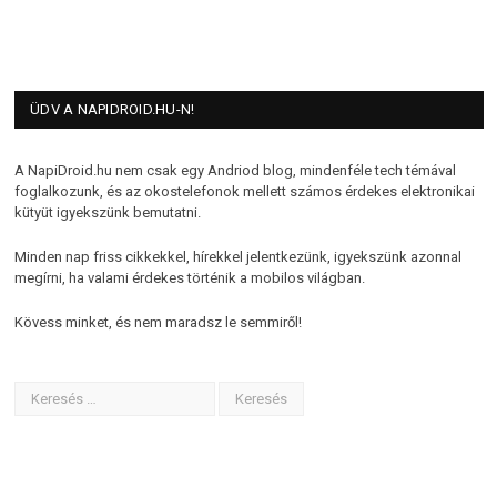
ÜDV A NAPIDROID.HU-N!
A NapiDroid.hu nem csak egy Andriod blog, mindenféle tech témával
foglalkozunk, és az okostelefonok mellett számos érdekes elektronikai
kütyüt igyekszünk bemutatni.
Minden nap friss cikkekkel, hírekkel jelentkezünk, igyekszünk azonnal
megírni, ha valami érdekes történik a mobilos világban.
Kövess minket, és nem maradsz le semmiről!