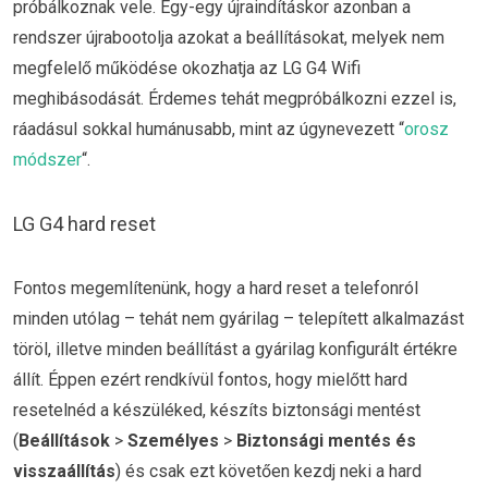
próbálkoznak vele. Egy-egy újraindításkor azonban a
rendszer újrabootolja azokat a beállításokat, melyek nem
megfelelő működése okozhatja az LG G4 Wifi
meghibásodását. Érdemes tehát megpróbálkozni ezzel is,
ráadásul sokkal humánusabb, mint az úgynevezett “
orosz
módszer
“.
LG G4 hard reset
Fontos megemlítenünk, hogy a hard reset a telefonról
minden utólag – tehát nem gyárilag – telepített alkalmazást
töröl, illetve minden beállítást a gyárilag konfigurált értékre
állít. Éppen ezért rendkívül fontos, hogy mielőtt hard
resetelnéd a készüléked, készíts biztonsági mentést
(
Beállítások
>
Személyes
>
Biztonsági mentés és
visszaállítás
)
és
csak ezt követően kezdj neki a hard