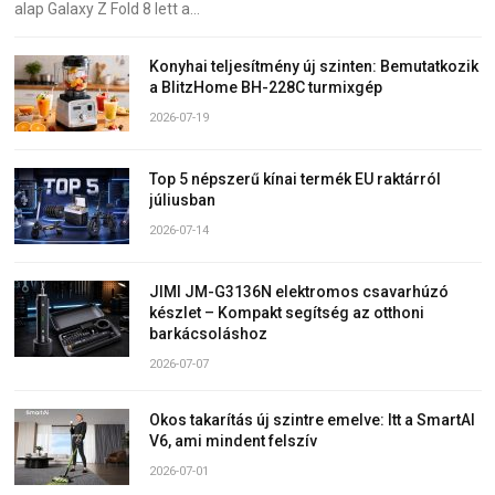
alap Galaxy Z Fold 8 lett a…
Konyhai teljesítmény új szinten: Bemutatkozik
a BlitzHome BH-228C turmixgép
2026-07-19
Top 5 népszerű kínai termék EU raktárról
júliusban
2026-07-14
JIMI JM-G3136N elektromos csavarhúzó
készlet – Kompakt segítség az otthoni
barkácsoláshoz
2026-07-07
Okos takarítás új szintre emelve: Itt a SmartAI
V6, ami mindent felszív
2026-07-01