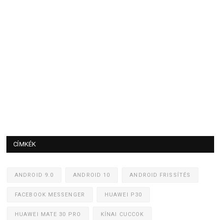
CÍMKÉK
ANDROID 9.0
ANDROID 10
ANDROID FRISSÍTÉS
FACEBOOK MESSENGER
HUAWEI P30
HUAWEI MATE 30 PRO
KÍNAI CUCCOK