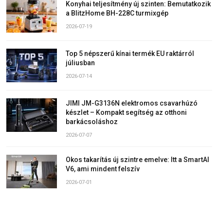
Konyhai teljesítmény új szinten: Bemutatkozik
a BlitzHome BH-228C turmixgép
2026-07-19
Top 5 népszerű kínai termék EU raktárról
júliusban
2026-07-14
JIMI JM-G3136N elektromos csavarhúzó
készlet – Kompakt segítség az otthoni
barkácsoláshoz
2026-07-07
Okos takarítás új szintre emelve: Itt a SmartAI
V6, ami mindent felszív
2026-07-01