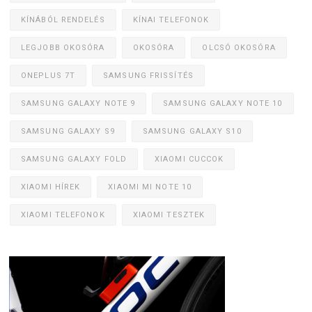
KÍNÁBÓL RENDELÉS
KÍNAI TELEFONOK
LEGJOBB OKOSÓRA
OKOSÓRA
OLCSÓ OKOSÓRA
ONEPLUS 7T
SAMSUNG FRISSÍTÉS
SAMSUNG GALAXY NOTE 9
SAMSUNG GALAXY NOTE 10
SAMSUNG GALAXY S9
SAMSUNG GALAXY S10
SAMSUNG GALAXY FOLD
XIAOMI CUCCOK
XIAOMI HÍREK
XIAOMI MI NOTE 10
XIAOMI TELEFONOK
XIAOMI TESZTEK