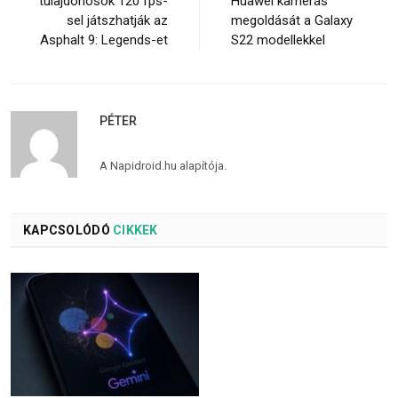
tulajdonosok 120 fps-
Huawei kamerás
sel játszhatják az
megoldását a Galaxy
Asphalt 9: Legends-et
S22 modellekkel
PÉTER
A Napidroid.hu alapítója.
KAPCSOLÓDÓ
CIKKEK