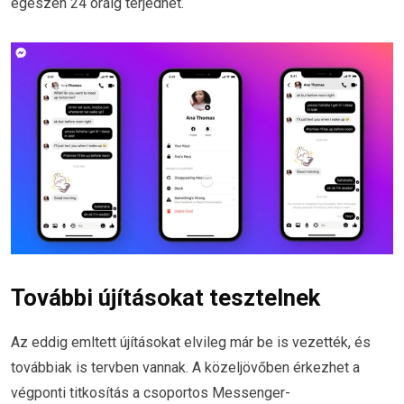
egészen 24 óráig terjedhet.
További újításokat tesztelnek
Az eddig emltett újításokat elvileg már be is vezették, és
továbbiak is tervben vannak. A közeljövőben érkezhet a
végponti titkosítás a csoportos Messenger-