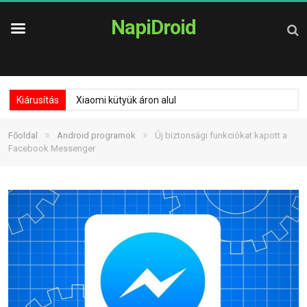
NapiDroid
Kiárusítás
Xiaomi kütyük áron alul
»
»
Főoldal
Android programok
Új biztonsági funkciókat kapott a
Facebook Messenger