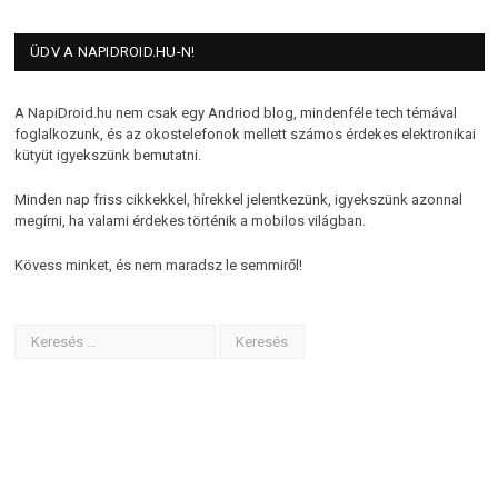
ÜDV A NAPIDROID.HU-N!
A NapiDroid.hu nem csak egy Andriod blog, mindenféle tech témával
foglalkozunk, és az okostelefonok mellett számos érdekes elektronikai
kütyüt igyekszünk bemutatni.
Minden nap friss cikkekkel, hírekkel jelentkezünk, igyekszünk azonnal
megírni, ha valami érdekes történik a mobilos világban.
Kövess minket, és nem maradsz le semmiről!