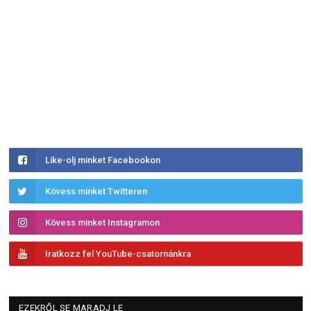
Like-olj minket Facebookon
Kövess minket Twitteren
Kövess minket Instagramon
Iratkozz fel YouTube-csatornánkra
EZEKRŐL SE MARADJ LE