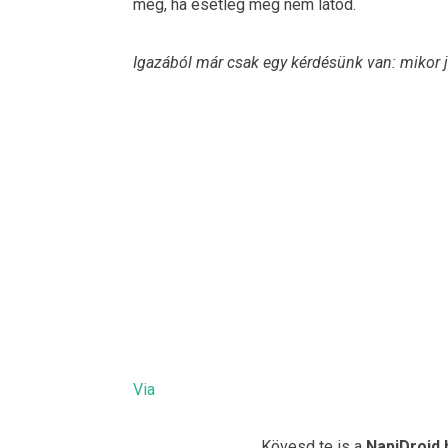
meg, ha esetleg még nem látod.
Igazából már csak egy kérdésünk van: mikor j
Via
Kövesd te is a
NapiDroid.