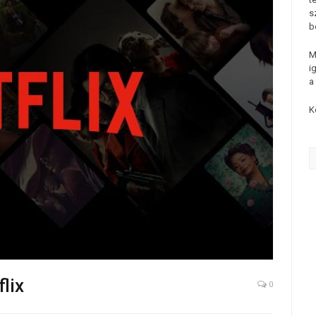
s
b
M
i
a
K
lix
0