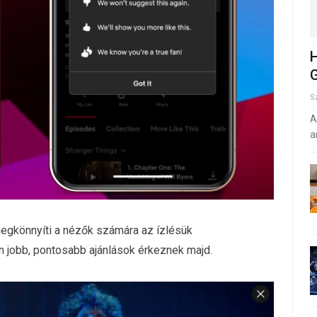
H
G
S
A
a
 megkönnyíti a nézők számára az ízlésük
jobb, pontosabb ajánlások érkeznek majd.