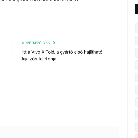
K
KÖVETKEZŐ CIKK
y
Itt a Vivo X Fold, a gyártó első hajlítható
a
kijelzős telefonja