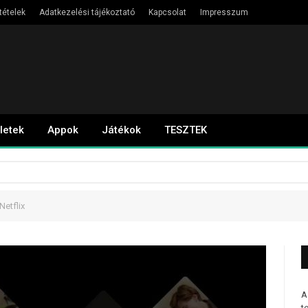
tételek
Adatkezelési tájékoztató
Kapcsolat
Impresszum
letek
Appok
Játékok
TESZTEK
Netflix
A
t