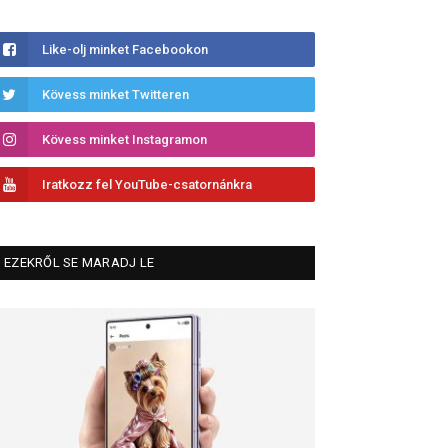
Like-olj minket Facebookon
Kövess minket Twitteren
Kövess minket Instagramon
Iratkozz fel YouTube-csatornánkra
EZEKRŐL SE MARADJ LE