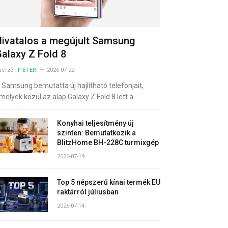
ivatalos a megújult Samsung
alaxy Z Fold 8
zerző:
PÉTER
2026-07-22
 Samsung bemutatta új hajlítható telefonjait,
melyek közül az alap Galaxy Z Fold 8 lett a…
Konyhai teljesítmény új
szinten: Bemutatkozik a
BlitzHome BH-228C turmixgép
2026-07-19
Top 5 népszerű kínai termék EU
raktárról júliusban
2026-07-14