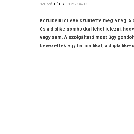
SZERZŐ:
PÉTER
ON
2022-04-13
Körülbelül öt éve szüntette meg a régi 5 c
és a dislike gombokkal lehet jelezni, hog
vagy sem. A szolgáltató most úgy gondolt
bevezettek egy harmadikat, a dupla like-o