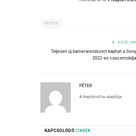
NETFLIX
ELŐZŐ CIK
Teljesen új kamerarendszert kaphat a Son
2022-es csúcsmobilj
PÉTER
A Napidroid.hu alapítója.
KAPCSOLÓDÓ
CIKKEK