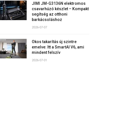
JIMI JM-G3136N elektromos
csavarhúzó készlet – Kompakt
segítség az otthoni
barkácsoláshoz
2026-07-07
Okos takarítás új szintre
emelve: Itt a SmartAI V6, ami
mindent felszív
2026-07-01