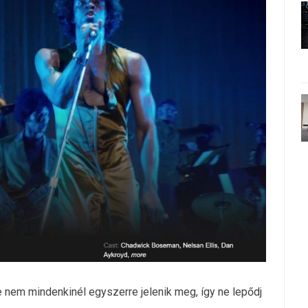
de nem mindenkinél egyszerre jelenik meg, így ne lepődj