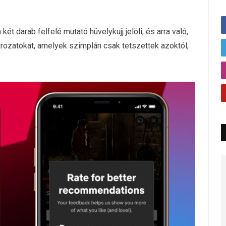
t darab felfelé mutató hüvelykujj jelöli, és arra való,
orozatokat, amelyek szimplán csak tetszettek azoktól,