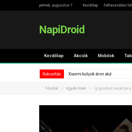
péntek, augusztus 7
Kezdőlap
Felhasználási fel
NapiDroid
Kezdőlap
Akciók
Mobilok
Tab
Kiárusítás
Xiaomi kütyük áron alul
»
»
Főoldal
Egyéb hírek
Új gombot vezet be a 