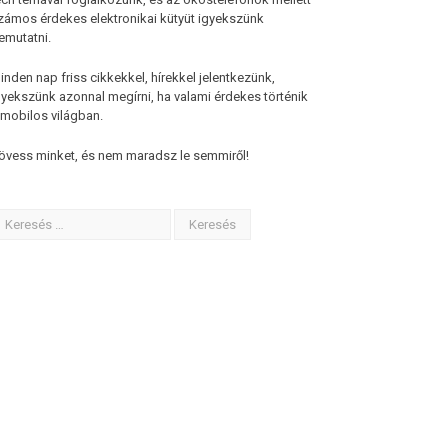
zámos érdekes elektronikai kütyüt igyekszünk
emutatni.
inden nap friss cikkekkel, hírekkel jelentkezünk,
gyekszünk azonnal megírni, ha valami érdekes történik
 mobilos világban.
övess minket, és nem maradsz le semmiről!