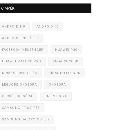
CÍMKÉK
ANDROID 9.0
ANDROID 10
ANDROID FRISSÍTÉS
FACEBOOK MESSENGER
HUAWEI P30
HUAWEI MATE 30 PRO
KÍNAI CUCCOK
KÍNÁBÓL RENDELÉS
KÍNAI TELEFONOK
LEGJOBB OKOSÓRA
OKOSÓRA
OLCSÓ OKOSÓRA
ONEPLUS 7T
SAMSUNG FRISSÍTÉS
SAMSUNG GALAXY NOTE 9