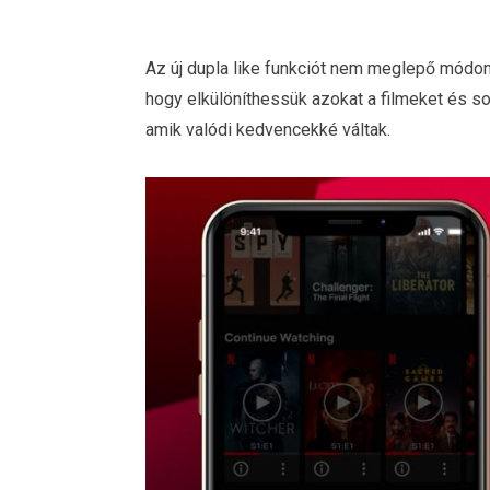
Az új dupla like funkciót nem meglepő módon ké
hogy elkülöníthessük azokat a filmeket és s
amik valódi kedvencekké váltak.