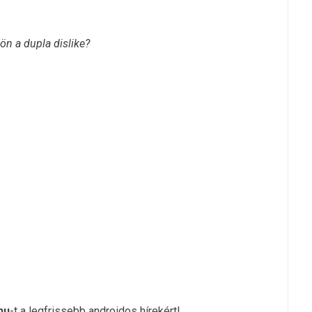
ön a dupla dislike?
hu
-t a legfrissebb androidos hírekért!