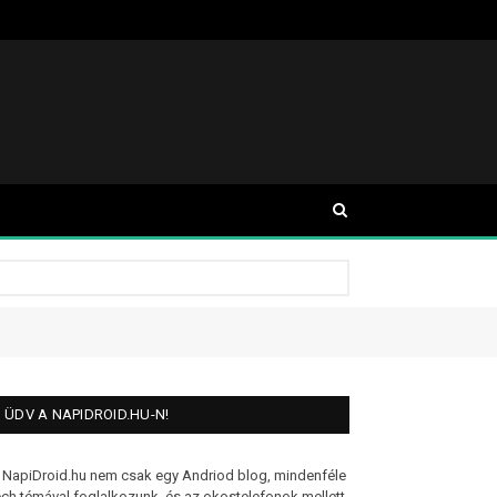
ÜDV A NAPIDROID.HU-N!
 NapiDroid.hu nem csak egy Andriod blog, mindenféle
ech témával foglalkozunk, és az okostelefonok mellett