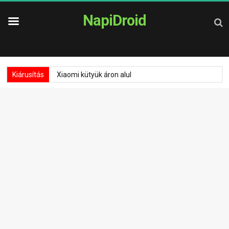
NapiDroid
Kiárusítás
Xiaomi kütyük áron alul