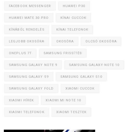
FACEBOOK MESSENGER
HUAWEI P30
HUAWEI MATE 30 PRO
KÍNAI CUCCOK
KÍNÁBÓL RENDELÉS
KÍNAI TELEFONOK
LEGJOBB OKOSÓRA
OKOSÓRA
OLCSÓ OKOSÓRA
ONEPLUS 7T
SAMSUNG FRISSÍTÉS
SAMSUNG GALAXY NOTE 9
SAMSUNG GALAXY NOTE 10
SAMSUNG GALAXY S9
SAMSUNG GALAXY S10
SAMSUNG GALAXY FOLD
XIAOMI CUCCOK
XIAOMI HÍREK
XIAOMI MI NOTE 10
XIAOMI TELEFONOK
XIAOMI TESZTEK