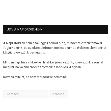
ÜDV A NAPIDROID.HU-N!
A NapiDroid.hu nem csak egy Andriod blog, mindenféle tech témával
foglalkozunk, és az okostelefonok mellett számos érdekes elektronikai
kütyüt igyekszünk bemutatni.
Minden nap friss cikkekkel, hírekkel jelentkezünk, igyekszünk azonnal
megírni, ha valami érdekes történik a mobilos világban.
Kövess minket, és nem maradsz le semmiről!