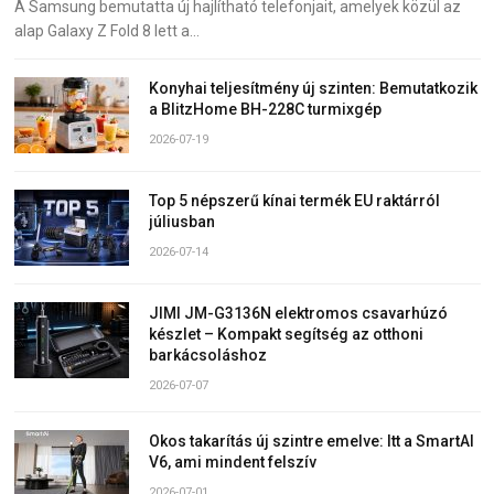
A Samsung bemutatta új hajlítható telefonjait, amelyek közül az
alap Galaxy Z Fold 8 lett a…
Konyhai teljesítmény új szinten: Bemutatkozik
a BlitzHome BH-228C turmixgép
2026-07-19
Top 5 népszerű kínai termék EU raktárról
júliusban
2026-07-14
JIMI JM-G3136N elektromos csavarhúzó
készlet – Kompakt segítség az otthoni
barkácsoláshoz
2026-07-07
Okos takarítás új szintre emelve: Itt a SmartAI
V6, ami mindent felszív
2026-07-01