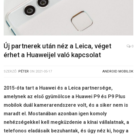
Új partnerek után néz a Leica, véget
0
érhet a Huaweijel való kapcsolat
SZERZŐ:
PÉTER
ON
2021-05-17
ANDROID MOBILOK
2015-óta tart a Huawei és a Leica partnersége,
amelynek az első gyümölcse a Huawei P9 és P9 Plus
mobilok duál kamerarendszere volt, és a siker nem is
maradt el. Mostanában azonban igen komoly
nehézségekkel kell megküzdenie a kínai vállalatnak, a
telefonos eladásaik bezuhantak, és úgy néz ki, hogy a