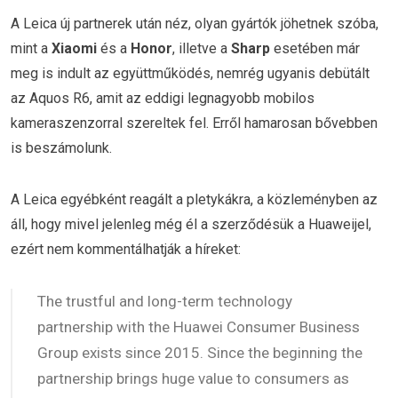
A Leica új partnerek után néz, olyan gyártók jöhetnek szóba,
mint a
Xiaomi
és a
Honor
, illetve a
Sharp
esetében már
meg is indult az együttműködés, nemrég ugyanis debütált
az Aquos R6, amit az eddigi legnagyobb mobilos
kameraszenzorral szereltek fel. Erről hamarosan bővebben
is beszámolunk.
A Leica egyébként reagált a pletykákra, a közleményben az
áll, hogy mivel jelenleg még él a szerződésük a Huaweijel,
ezért nem kommentálhatják a híreket:
The trustful and long-term technology
partnership with the Huawei Consumer Business
Group exists since 2015. Since the beginning the
partnership brings huge value to consumers as