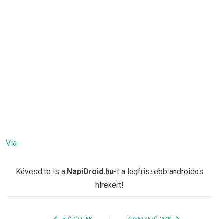
Via
Kövesd te is a
NapiDroid.hu
-t a legfrissebb androidos
hírekért!
ELŐZŐ CIKK
KÖVETKEZŐ CIKK