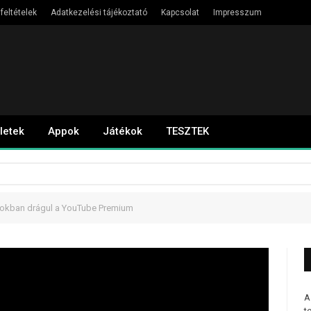
feltételek
Adatkezelési tájékoztató
Kapcsolat
Impresszum
letek
Appok
Játékok
TESZTEK
okban drágul a YouTube Premium
A
t