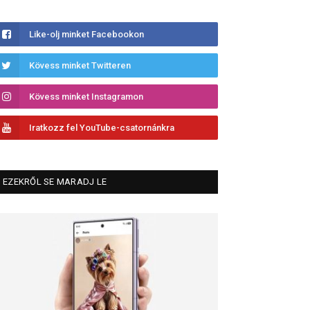
Like-olj minket Facebookon
Kövess minket Twitteren
Kövess minket Instagramon
Iratkozz fel YouTube-csatornánkra
EZEKRŐL SE MARADJ LE