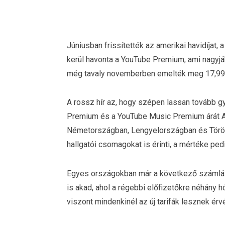
Júniusban frissítették az amerikai havidíjat, 
kerül havonta a YouTube Premium, ami nagyjá
még tavaly novemberben emelték meg 17,99 do
A rossz hír az, hogy szépen lassan tovább g
Premium és a YouTube Music Premium árát Arg
Németországban, Lengyelországban és Töröko
hallgatói csomagokat is érinti, a mértéke pedi
Egyes országokban már a következő számlázá
is akad, ahol a régebbi előfizetőkre néhány 
viszont mindenkinél az új tarifák lesznek ér