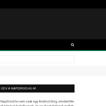
ÜDV A NAPIDROID.HU-N!
 NapiDroid.hu nem csak egy Andriod blog, mindenféle
ech témával foglalkozunk, és az okostelefonok mellett