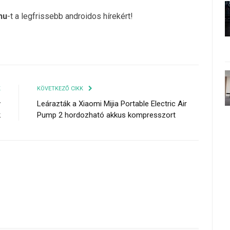
hu
-t a legfrissebb androidos hírekért!
K
KÖVETKEZŐ CIKK
y
Leárazták a Xiaomi Mijia Portable Electric Air
k
Pump 2 hordozható akkus kompresszort