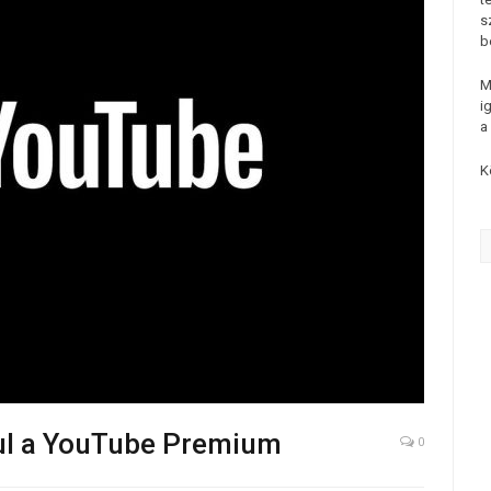
s
b
M
i
a
K
ul a YouTube Premium
0