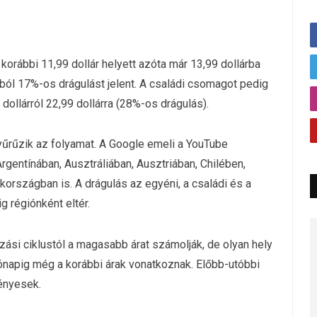
a korábbi 11,99 dollár helyett azóta már 13,99 dollárba
ból 17%-os drágulást jelent. A családi csomagot pedig
llárról 22,99 dollárra (28%-os drágulás).
yűrűzik az folyamat. A Google emeli a YouTube
entínában, Ausztráliában, Ausztriában, Chilében,
rszágban is. A drágulás az egyéni, a családi és a
g régiónként eltér.
si ciklustól a magasabb árat számolják, de olyan hely
hónapig még a korábbi árak vonatkoznak. Előbb-utóbbi
vényesek.