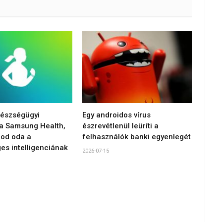
gészségügyi
Egy androidos vírus
 a Samsung Health,
észrevétlenül leüríti a
od oda a
felhasználók banki egyenlegét
es intelligenciának
2026-07-15