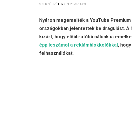
SZERZŐ:
PÉTER
ON
2023-11-03
Nyáron megemelték a YouTube Premium ha
országokban jelentettek be drágulást. A h
kizárt, hogy előbb-utóbb nálunk is emelk
épp leszámol a reklámblokkolókkal
, hogy
felhasználókat.