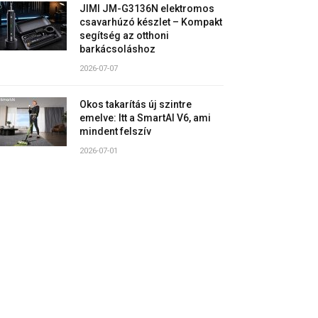
JIMI JM-G3136N elektromos
csavarhúzó készlet – Kompakt
segítség az otthoni
barkácsoláshoz
2026-07-07
Okos takarítás új szintre
emelve: Itt a SmartAI V6, ami
mindent felszív
2026-07-01