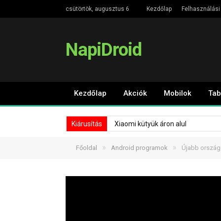
csütörtök, augusztus 6
Kezdőlap
Felhasználási 
NapiDroid
Kezdőlap
Akciók
Mobilok
Tab
Kiárusítás
Xiaomi kütyük áron alul
»
»
Főoldal
Android programok
Újabb ország