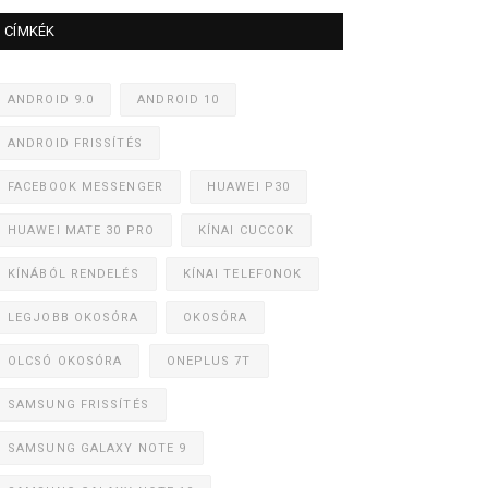
CÍMKÉK
ANDROID 9.0
ANDROID 10
ANDROID FRISSÍTÉS
FACEBOOK MESSENGER
HUAWEI P30
HUAWEI MATE 30 PRO
KÍNAI CUCCOK
KÍNÁBÓL RENDELÉS
KÍNAI TELEFONOK
LEGJOBB OKOSÓRA
OKOSÓRA
OLCSÓ OKOSÓRA
ONEPLUS 7T
SAMSUNG FRISSÍTÉS
SAMSUNG GALAXY NOTE 9