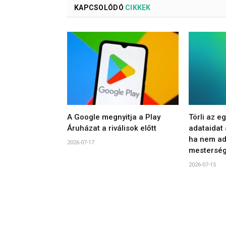
KAPCSOLÓDÓ
CIKKEK
A Google megnyitja a Play
Törli az e
Áruházat a riválisok előtt
adataidat
ha nem ad
2026-07-17
mesterség
2026-07-15