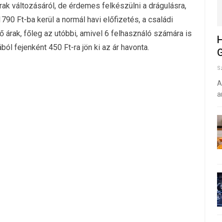
ak változásáról, de érdemes felkészülni a drágulásra,
90 Ft-ba kerül a normál havi előfizetés, a családi
árak, főleg az utóbbi, amivel 6 felhasználó számára is
H
l fejenként 450 Ft-ra jön ki az ár havonta.
G
S
A
a