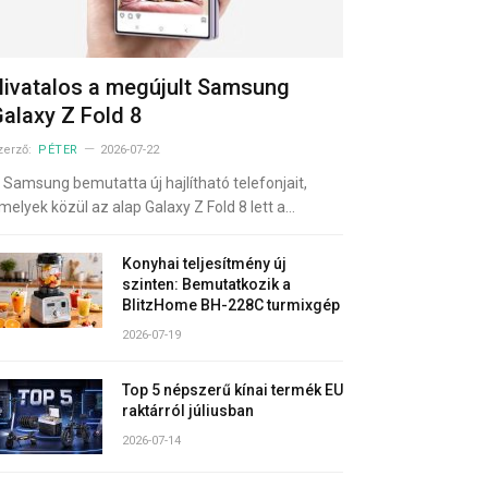
ivatalos a megújult Samsung
alaxy Z Fold 8
zerző:
PÉTER
2026-07-22
 Samsung bemutatta új hajlítható telefonjait,
melyek közül az alap Galaxy Z Fold 8 lett a…
Konyhai teljesítmény új
szinten: Bemutatkozik a
BlitzHome BH-228C turmixgép
2026-07-19
Top 5 népszerű kínai termék EU
raktárról júliusban
2026-07-14