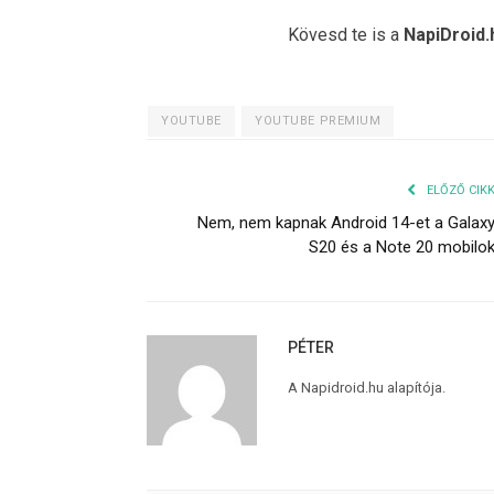
Kövesd te is a
NapiDroid.
YOUTUBE
YOUTUBE PREMIUM
ELŐZŐ CIK
Nem, nem kapnak Android 14-et a Galax
S20 és a Note 20 mobilo
PÉTER
A Napidroid.hu alapítója.