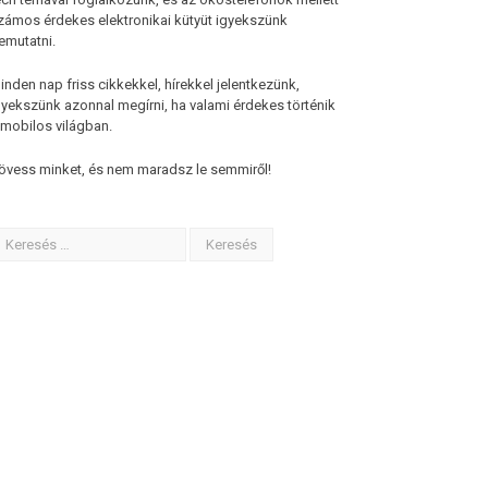
zámos érdekes elektronikai kütyüt igyekszünk
emutatni.
inden nap friss cikkekkel, hírekkel jelentkezünk,
gyekszünk azonnal megírni, ha valami érdekes történik
 mobilos világban.
övess minket, és nem maradsz le semmiről!