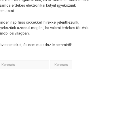
zámos érdekes elektronikai kütyüt igyekszünk
emutatni.
inden nap friss cikkekkel, hírekkel jelentkezünk,
gyekszünk azonnal megírni, ha valami érdekes történik
 mobilos világban.
övess minket, és nem maradsz le semmiről!