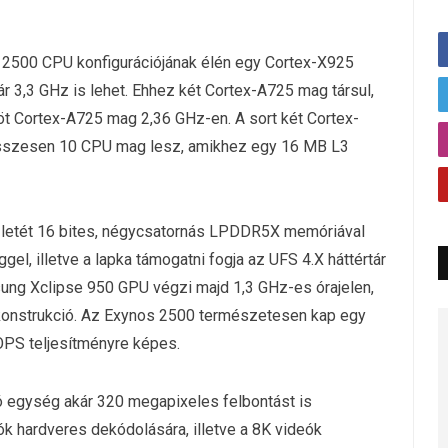
s 2500 CPU konfigurációjának élén egy Cortex-X925
r 3,3 GHz is lehet. Ehhez két Cortex-A725 mag társul,
öt Cortex-A725 mag 2,36 GHz-en. A sort két Cortex-
 összesen 10 CPU mag lesz, amikhez egy 16 MB L3
zletét 16 bites, négycsatornás LPDDR5X memóriával
gel, illetve a lapka támogatni fogja az UFS 4.X háttértár
sung Xclipse 950 GPU végzi majd 1,3 GHz-es órajelen,
nstrukció. Az Exynos 2500 természetesen kap egy
OPS teljesítményre képes.
 egység akár 320 megapixeles felbontást is
k hardveres dekódolására, illetve a 8K videók