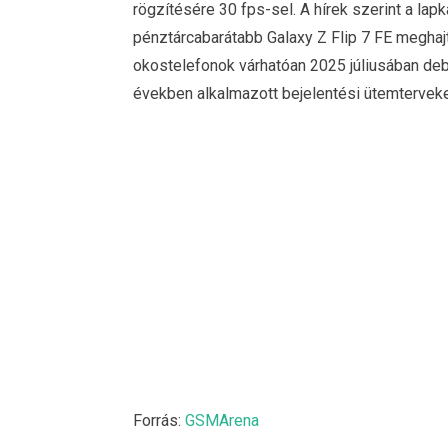
rögzítésére 30 fps-sel. A hírek szerint a la
pénztárcabarátabb Galaxy Z Flip 7 FE meghajtá
okostelefonok várhatóan 2025 júliusában deb
években alkalmazott bejelentési ütemtervek
Forrás:
GSMArena