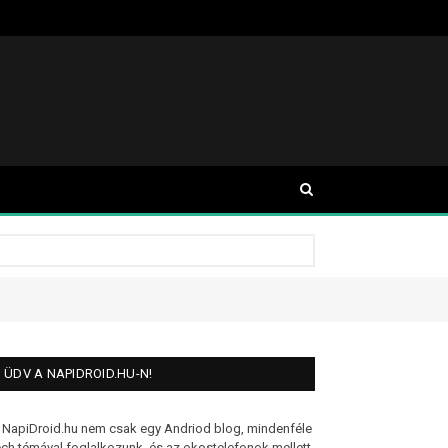
ÜDV A NAPIDROID.HU-N!
 NapiDroid.hu nem csak egy Andriod blog, mindenféle
ech témával foglalkozunk, és az okostelefonok mellett