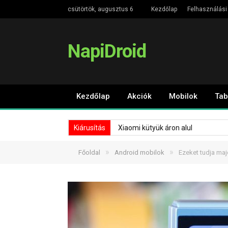
csütörtök, augusztus 6
Kezdőlap
Felhasználási 
NapiDroid
Kezdőlap
Akciók
Mobilok
Tab
Kiárusítás
Xiaomi kütyük áron alul
»
»
Főoldal
Android mobilok
Ezeket tudja maj