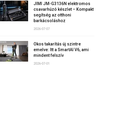
JIMI JM-G3136N elektromos
csavarhúzó készlet – Kompakt
segítség az otthoni
barkácsoláshoz
2026-07-07
Okos takarítás új szintre
emelve: Itt a SmartAI V6, ami
mindent felszív
2026-07-01