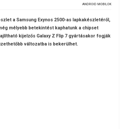
ANDROID MOBILOK
észlet a Samsung Exynos 2500-as lapkakészletéről,
még mélyebb betekintést kaphatunk a chipset
jlítható kijelzős Galaxy Z Flip 7 gyártásakor fogják
izethetőbb változatba is bekerülhet.