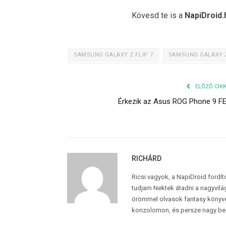
Kövesd te is a
NapiDroid.
SAMSUNG GALAXY Z FLIP 7
SAMSUNG GALAXY Z
ELŐZŐ CIK
Érkezik az Asus ROG Phone 9 F
RICHÁRD
Ricsi vagyok, a NapiDroid fordí
tudjam Nektek átadni a nagyvilág
örömmel olvasok fantasy könyvek
konzolomon, és persze nagy be