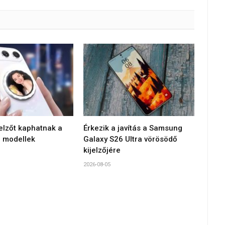
jelzőt kaphatnak a
Érkezik a javítás a Samsung
 modellek
Galaxy S26 Ultra vörösödő
kijelzőjére
2026-08-05