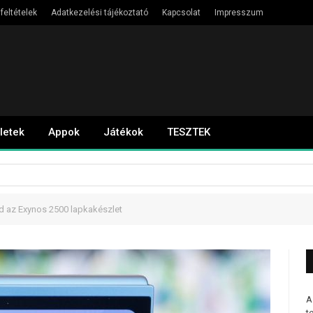
feltételek
Adatkezelési tájékoztató
Kapcsolat
Impresszum
letek
Appok
Játékok
TESZTEK
d az Exynos 2500 lapkakészlet
A
t