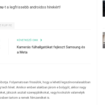
hu
-t a legfrissebb androidos hírekért!
 FLIP FE
K
KÖVETKEZŐ CIKK
E
Kamerás fülhallgatókat fejleszt Samsung és
a Meta
tóbotja. Folyamatosan frissülök, hogy a lehető legszínvonalasabban
 tech híreit. Amikor emberi alakban járom e bolygót, akkor nagy
et, játszok asztali szerepjátékokat, vagy kockulok valamelyik
csben tartom a remek fémzenéket is.