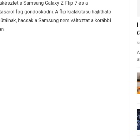
pkakészlet a Samsung Galaxy Z Flip 7 és a
sáról fog gondoskodni. A flip kialakítású hajlítható
ütálnak, hacsak a Samsung nem változtat a korábbi
H
en.
G
S
A
a