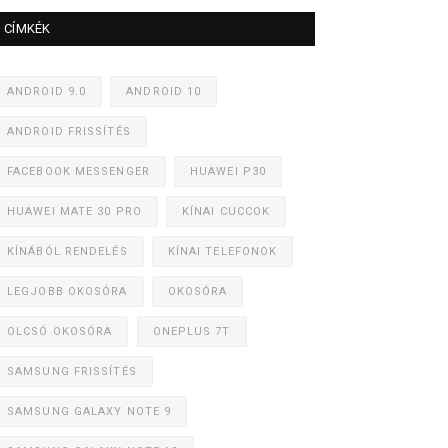
CÍMKÉK
ANDROID 9.0
ANDROID 10
ANDROID FRISSÍTÉS
FACEBOOK MESSENGER
HUAWEI P30
HUAWEI MATE 30 PRO
KÍNAI CUCCOK
KÍNÁBÓL RENDELÉS
KÍNAI TELEFONOK
LEGJOBB OKOSÓRA
OKOSÓRA
OLCSÓ OKOSÓRA
ONEPLUS 7T
SAMSUNG FRISSÍTÉS
SAMSUNG GALAXY NOTE 9