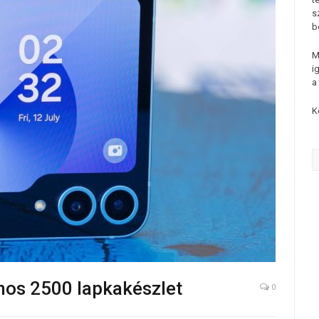
s
b
M
i
a
K
nos 2500 lapkakészlet
0