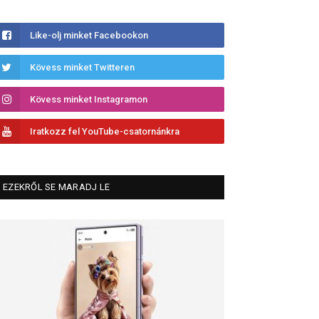
Like-olj minket Facebookon
Kövess minket Twitteren
Kövess minket Instagramon
Iratkozz fel YouTube-csatornánkra
EZEKRŐL SE MARADJ LE