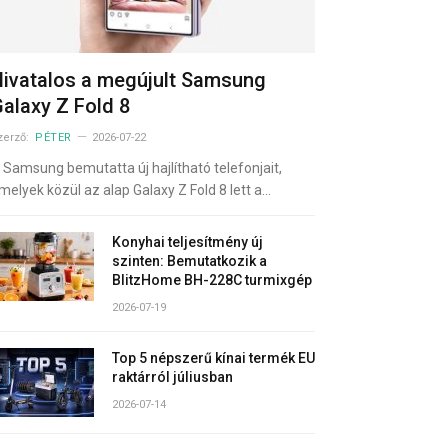
ivatalos a megújult Samsung
alaxy Z Fold 8
zerző:
PÉTER
2026-07-22
 Samsung bemutatta új hajlítható telefonjait,
melyek közül az alap Galaxy Z Fold 8 lett a…
Konyhai teljesítmény új
szinten: Bemutatkozik a
BlitzHome BH-228C turmixgép
2026-07-19
Top 5 népszerű kínai termék EU
raktárról júliusban
2026-07-14