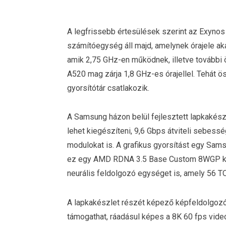
A legfrissebb értesülések szerint az Exyno
számítóegység áll majd, amelynek órajele aká
amik 2,75 GHz-en működnek, illetve további 
A520 mag zárja 1,8 GHz-es órajellel. Tehát
gyorsítótár csatlakozik.
A Samsung házon belül fejlesztett lapkakés
lehet kiegészíteni, 9,6 Gbps átviteli sebesség
modulokat is. A grafikus gyorsítást egy Sam
ez egy AMD RDNA 3.5 Base Custom 8WGP ko
neurális feldolgozó egységet is, amely 56 T
A lapkakészlet részét képező képfeldolgozó
támogathat, ráadásul képes a 8K 60 fps videó