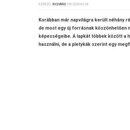
SZERZŐ:
RICHÁRD
ON
2025-01-28
Korábban már napvilágra került néhány r
de most egy új forrásnak köszönhetően 
képességeibe. A lapkát többek között a ha
használni, de a pletykák szerint egy megf