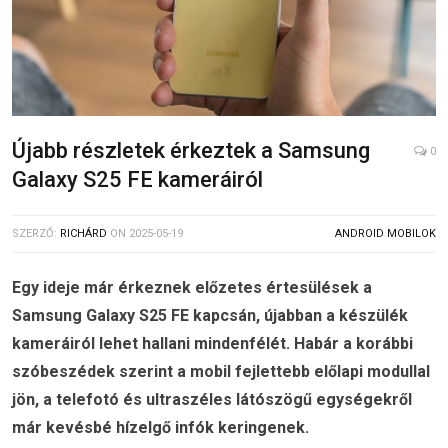
Újabb részletek érkeztek a Samsung
0
Galaxy S25 FE kameráiról
SZERZŐ:
RICHÁRD
ON
2025-05-19
ANDROID MOBILOK
Egy ideje már érkeznek előzetes értesülések a
Samsung Galaxy S25 FE kapcsán, újabban a készülék
kameráiról lehet hallani mindenfélét. Habár a korábbi
szóbeszédek szerint a mobil fejlettebb előlapi modullal
jön, a telefotó és ultraszéles látószögű egységekről
már kevésbé hízelgő infók keringenek.