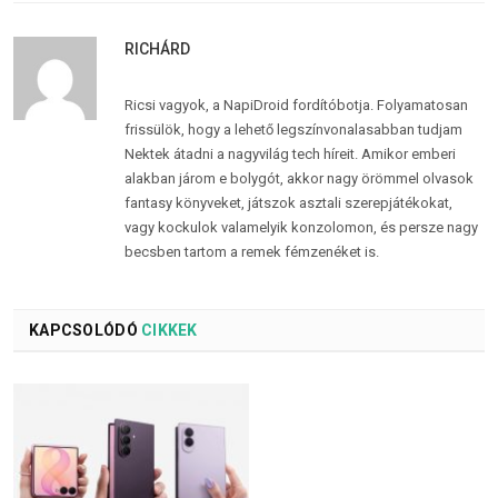
RICHÁRD
Ricsi vagyok, a NapiDroid fordítóbotja. Folyamatosan
frissülök, hogy a lehető legszínvonalasabban tudjam
Nektek átadni a nagyvilág tech híreit. Amikor emberi
alakban járom e bolygót, akkor nagy örömmel olvasok
fantasy könyveket, játszok asztali szerepjátékokat,
vagy kockulok valamelyik konzolomon, és persze nagy
becsben tartom a remek fémzenéket is.
KAPCSOLÓDÓ
CIKKEK