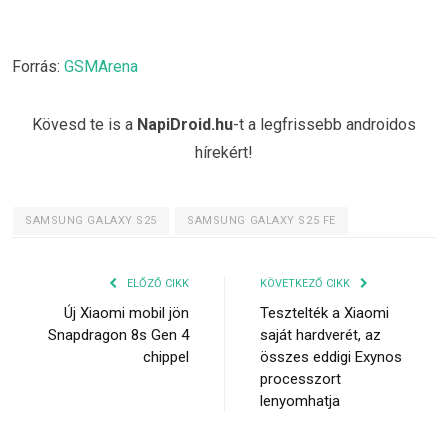
Forrás:
GSMArena
Kövesd te is a
NapiDroid.hu
-t a legfrissebb androidos
hírekért!
SAMSUNG GALAXY S25
SAMSUNG GALAXY S25 FE
ELŐZŐ CIKK
KÖVETKEZŐ CIKK
Új Xiaomi mobil jön
Tesztelték a Xiaomi
Snapdragon 8s Gen 4
saját hardverét, az
chippel
összes eddigi Exynos
processzort
lenyomhatja