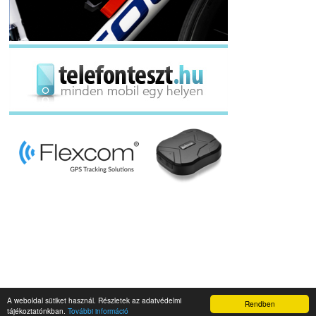
A weboldal sütiket használ. Részletek az adatvédelmi
Rendben
Napidroid.hu 2019
tájékoztatónkban.
További információ