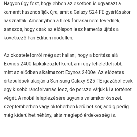
Nagyon úgy fest, hogy ebben az esetben is ugyanazt a
kamerát hasznosítják újra, amit a Galaxy S24 FE gyártásakor
használtak. Amennyiben a hírek forrásai nem tévednek,
sanszos, hogy csak az előlapon lesz kamerás újítás a
következő Fan Edition modellen.
Az okostelefonról még azt hallani, hogy a borítása alá
Exynos 2400 lapkakészlet kerül, ami egy lehelettel jobb,
mint az elődben alkalmazott Exynos 2400e. Az előzetes
értesülések alapján a Samsung Galaxy S25 FE igazából csak
egy kisebb ráncfelvarrás lesz, de persze várjuk ki a történet
végét. A mobil leleplezésére ugyanis valamikor ősszel,
szeptemberben vagy októberben kerülhet sor, addig pedig
még kiderülhet néhány, akár meglepő érdekesség is.