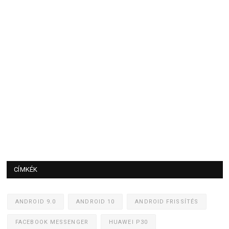
CÍMKÉK
ANDROID 9.0
ANDROID 10
ANDROID FRISSÍTÉS
FACEBOOK MESSENGER
HUAWEI P30