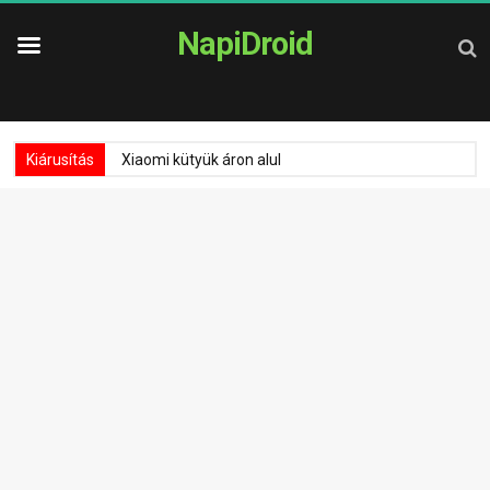
NapiDroid
Kiárusítás
Xiaomi kütyük áron alul