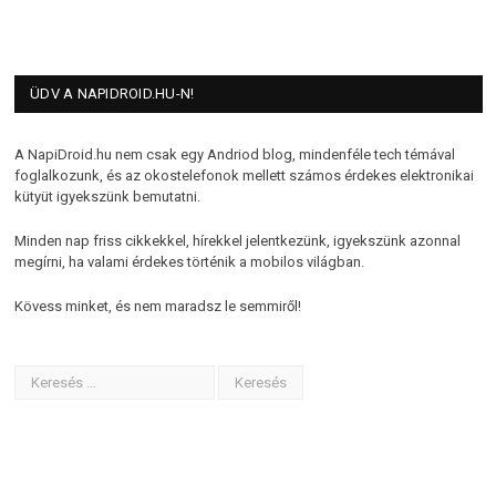
ÜDV A NAPIDROID.HU-N!
A NapiDroid.hu nem csak egy Andriod blog, mindenféle tech témával
foglalkozunk, és az okostelefonok mellett számos érdekes elektronikai
kütyüt igyekszünk bemutatni.
Minden nap friss cikkekkel, hírekkel jelentkezünk, igyekszünk azonnal
megírni, ha valami érdekes történik a mobilos világban.
Kövess minket, és nem maradsz le semmiről!