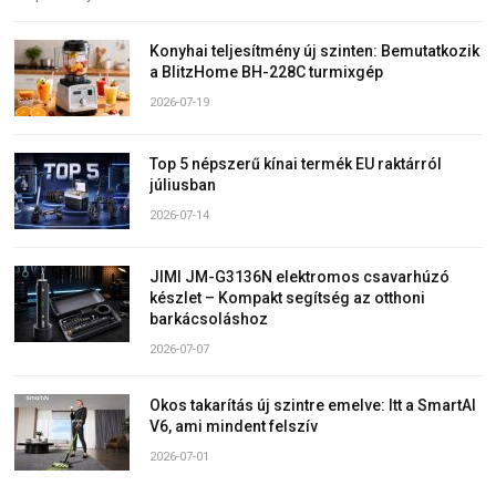
Konyhai teljesítmény új szinten: Bemutatkozik
a BlitzHome BH-228C turmixgép
2026-07-19
Top 5 népszerű kínai termék EU raktárról
júliusban
2026-07-14
JIMI JM-G3136N elektromos csavarhúzó
készlet – Kompakt segítség az otthoni
barkácsoláshoz
2026-07-07
Okos takarítás új szintre emelve: Itt a SmartAI
V6, ami mindent felszív
2026-07-01