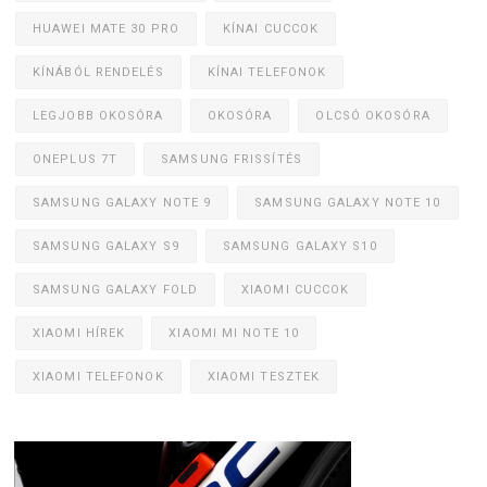
HUAWEI MATE 30 PRO
KÍNAI CUCCOK
KÍNÁBÓL RENDELÉS
KÍNAI TELEFONOK
LEGJOBB OKOSÓRA
OKOSÓRA
OLCSÓ OKOSÓRA
ONEPLUS 7T
SAMSUNG FRISSÍTÉS
SAMSUNG GALAXY NOTE 9
SAMSUNG GALAXY NOTE 10
SAMSUNG GALAXY S9
SAMSUNG GALAXY S10
SAMSUNG GALAXY FOLD
XIAOMI CUCCOK
XIAOMI HÍREK
XIAOMI MI NOTE 10
XIAOMI TELEFONOK
XIAOMI TESZTEK