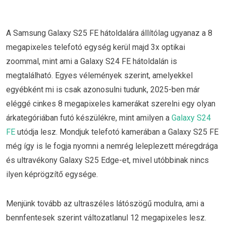
A Samsung Galaxy S25 FE hátoldalára állítólag ugyanaz a 8
megapixeles telefotó egység kerül majd 3x optikai
zoommal, mint ami a Galaxy S24 FE hátoldalán is
megtalálható. Egyes vélemények szerint, amelyekkel
egyébként mi is csak azonosulni tudunk, 2025-ben már
eléggé cinkes 8 megapixeles kamerákat szerelni egy olyan
árkategóriában futó készülékre, mint amilyen a
Galaxy S24
FE
utódja lesz. Mondjuk telefotó kamerában a Galaxy S25 FE
még így is le fogja nyomni a nemrég leleplezett méregdrága
és ultravékony Galaxy S25 Edge-et, mivel utóbbinak nincs
ilyen képrögzítő egysége.
Menjünk tovább az ultraszéles látószögű modulra, ami a
bennfentesek szerint változatlanul 12 megapixeles lesz.