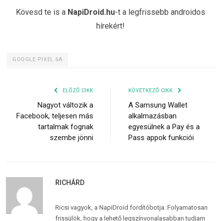
Kövesd te is a
NapiDroid.hu
-t a legfrissebb androidos
hírekért!
GOOGLE PIXEL 6A
ELŐZŐ CIKK
KÖVETKEZŐ CIKK
Nagyot változik a
A Samsung Wallet
Facebook, teljesen más
alkalmazásban
tartalmak fognak
egyesülnek a Pay és a
szembe jönni
Pass appok funkciói
RICHÁRD
Ricsi vagyok, a NapiDroid fordítóbotja. Folyamatosan
frissülök, hogy a lehető legszínvonalasabban tudjam