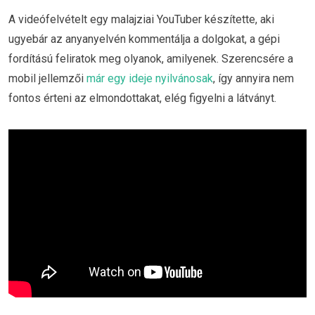
A videófelvételt egy malajziai YouTuber készítette, aki
ugyebár az anyanyelvén kommentálja a dolgokat, a gépi
fordítású feliratok meg olyanok, amilyenek. Szerencsére a
mobil jellemzői
már egy ideje nyilvánosak
, így annyira nem
fontos érteni az elmondottakat, elég figyelni a látványt.