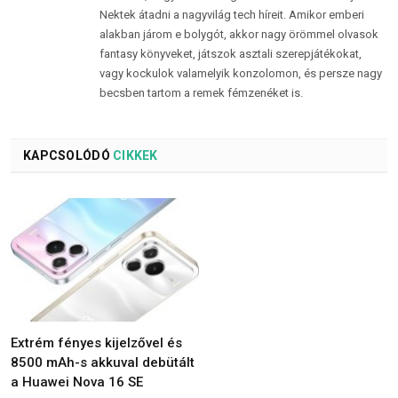
Nektek átadni a nagyvilág tech híreit. Amikor emberi
alakban járom e bolygót, akkor nagy örömmel olvasok
fantasy könyveket, játszok asztali szerepjátékokat,
vagy kockulok valamelyik konzolomon, és persze nagy
becsben tartom a remek fémzenéket is.
KAPCSOLÓDÓ
CIKKEK
Extrém fényes kijelzővel és
8500 mAh-s akkuval debütált
a Huawei Nova 16 SE