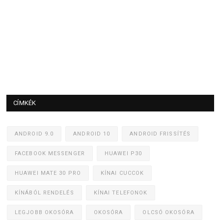
CÍMKÉK
ANDROID 9.0
ANDROID 10
ANDROID FRISSÍTÉS
FACEBOOK MESSENGER
HUAWEI P30
HUAWEI MATE 30 PRO
KÍNAI CUCCOK
KÍNÁBÓL RENDELÉS
KÍNAI TELEFONOK
LEGJOBB OKOSÓRA
OKOSÓRA
OLCSÓ OKOSÓRA