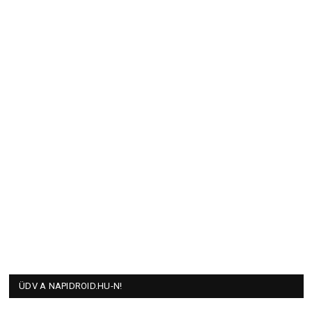
ÜDV A NAPIDROID.HU-N!