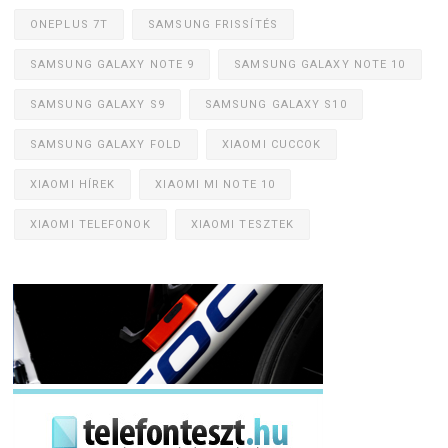
ONEPLUS 7T
SAMSUNG FRISSÍTÉS
SAMSUNG GALAXY NOTE 9
SAMSUNG GALAXY NOTE 10
SAMSUNG GALAXY S9
SAMSUNG GALAXY S10
SAMSUNG GALAXY FOLD
XIAOMI CUCCOK
XIAOMI HÍREK
XIAOMI MI NOTE 10
XIAOMI TELEFONOK
XIAOMI TESZTEK