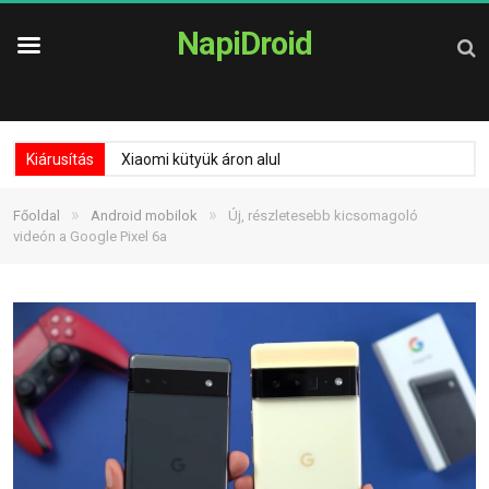
NapiDroid
Kiárusítás
Xiaomi kütyük áron alul
»
»
Főoldal
Android mobilok
Új, részletesebb kicsomagoló
videón a Google Pixel 6a