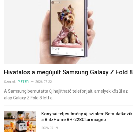
Hivatalos a megújult Samsung Galaxy Z Fold 8
Szerző:
PÉTER
2026-07-22
A Samsung bemutatta új hajlítható telefonjait, amelyek közül az
alap Galaxy Z Fold 8 lett a…
Konyhai teljesítmény új szinten: Bemutatkozik
a BlitzHome BH-228C turmixgép
2026-07-19