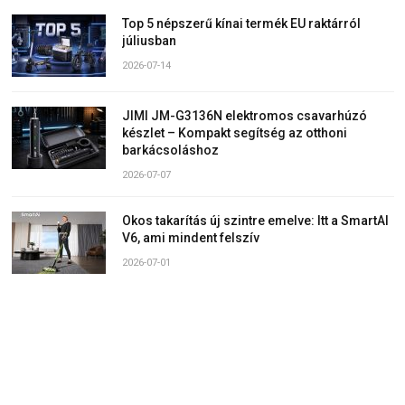
Top 5 népszerű kínai termék EU raktárról
júliusban
2026-07-14
JIMI JM-G3136N elektromos csavarhúzó
készlet – Kompakt segítség az otthoni
barkácsoláshoz
2026-07-07
Okos takarítás új szintre emelve: Itt a SmartAI
V6, ami mindent felszív
2026-07-01