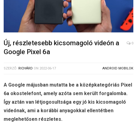
Új, részletesebb kicsomagoló videón a
0
Google Pixel 6a
SZERZŐ:
RICHÁRD
ON
2022-06-17
ANDROID MOBILOK
A Google májusban mutatta be a középkategóriás Pixel
6a okostelefont, amely azóta sem került forgalomba.
Így aztán van létjogosultsága egy jó kis kicsomagoló
videónak, ami a korábbi anyagokkal ellentétben
meglehetősen részletes.