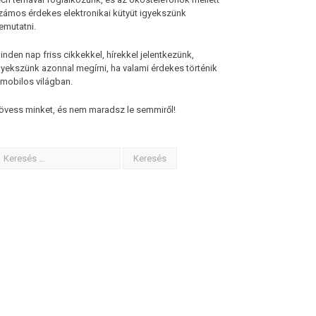
zámos érdekes elektronikai kütyüt igyekszünk
emutatni.
inden nap friss cikkekkel, hírekkel jelentkezünk,
gyekszünk azonnal megírni, ha valami érdekes történik
 mobilos világban.
övess minket, és nem maradsz le semmiről!