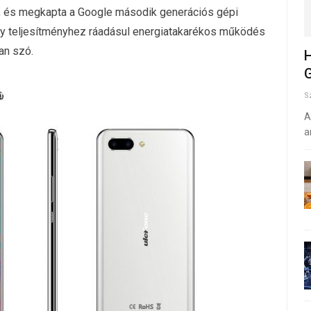
ír, és megkapta a Google második generációs gépi
oly teljesítményhez ráadásul energiatakarékos működés
an szó.
H
G
S
A
a