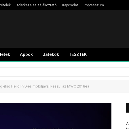
tételek
Adatkezelési tájékoztató
Kapcsolat
Impresszum
letek
Appok
Játékok
TESZTEK
ág első Helio P70-es mobiljával készül az MWC 2018-ra
A
t