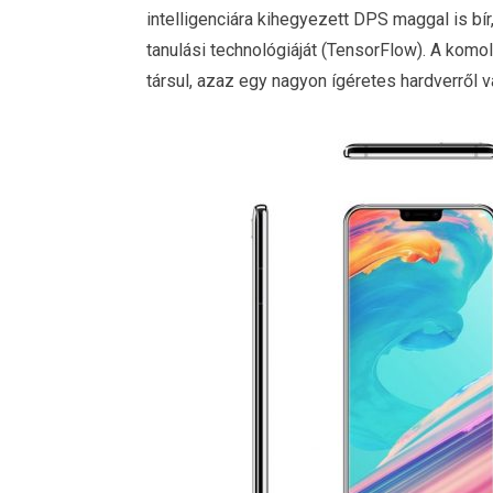
intelligenciára kihegyezett DPS maggal is b
tanulási technológiáját (TensorFlow). A kom
társul, azaz egy nagyon ígéretes hardverről v