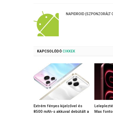
NAPIDROID (SZPONZORÁLT C
KAPCSOLÓDÓ
CIKKEK
Extrém fényes kijelzővel és
Leleplezt
8500 mAh-s akkuval debütált a
Max fonto