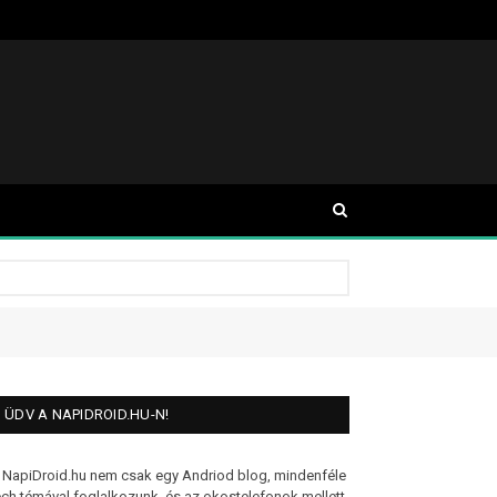
ÜDV A NAPIDROID.HU-N!
 NapiDroid.hu nem csak egy Andriod blog, mindenféle
ech témával foglalkozunk, és az okostelefonok mellett