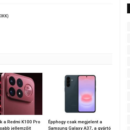
IKK)
ék a Redmi K100 Pro
Épphogy csak megjelent a
sabb jellemzőit
Samsung Galaxy A37, a gyártó