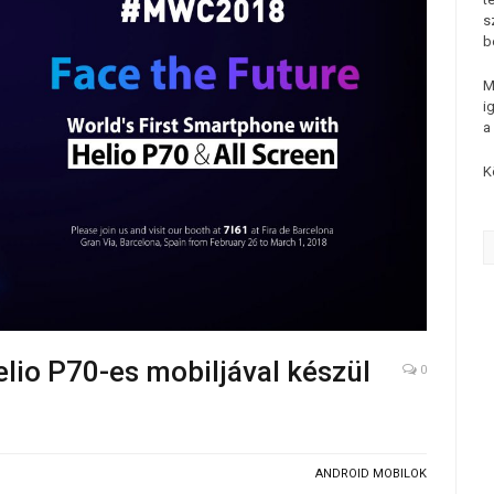
s
b
M
i
a
K
elio P70-es mobiljával készül
0
ANDROID MOBILOK