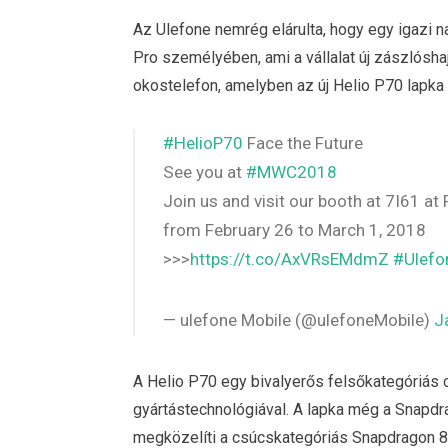
Az Ulefone nemrég elárulta, hogy egy igazi
Pro személyében, ami a vállalat új zászlósha
okostelefon, amelyben az új Helio P70 lapka t
#HelioP70
Face the Future
See you at
#MWC2018
Join us and visit our booth at 7I61 at
from February 26 to March 1, 2018
>>>
https://t.co/AxVRsEMdmZ
#Ulefo
— ulefone Mobile (@ulefoneMobile)
J
A Helio P70 egy bivalyerős felsőkategóriás
gyártástechnológiával. A lapka még a Snapdr
megközelíti a csúcskategóriás Snapdragon 8