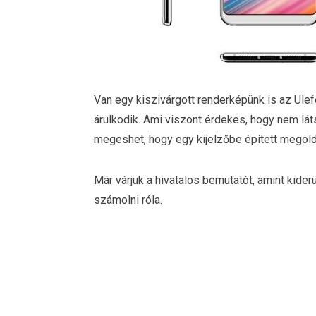
Van egy kiszivárgott renderképünk is az Ulef
árulkodik. Ami viszont érdekes, hogy nem lát
megeshet, hogy egy kijelzőbe épített megold
Már várjuk a hivatalos bemutatót, amint kide
számolni róla.