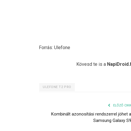
Forrás: Ulefone
Kövesd te is a
NapiDroid.
ULEFONE T2 PRO
ELŐZŐ CIK
Kombinált azonosítási rendszerrel jöhet 
Samsung Galaxy S