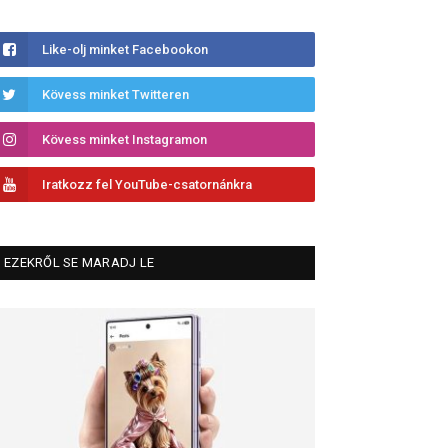
Like-olj minket Facebookon
Kövess minket Twitteren
Kövess minket Instagramon
Iratkozz fel YouTube-csatornánkra
EZEKRŐL SE MARADJ LE