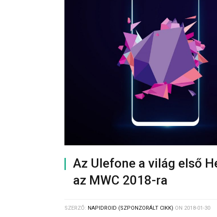
Az Ulefone a világ első H
az MWC 2018-ra
SZERZŐ:
NAPIDROID (SZPONZORÁLT CIKK)
ON
2018-01-30