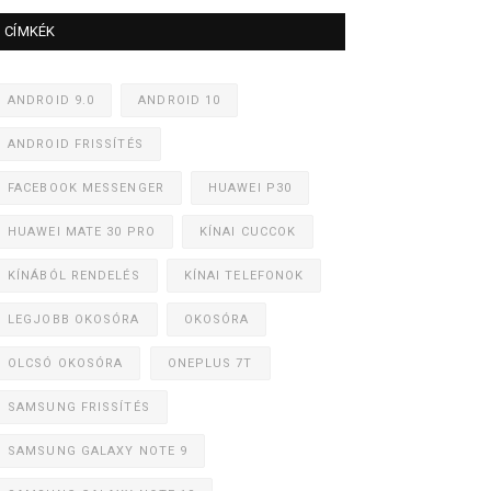
CÍMKÉK
ANDROID 9.0
ANDROID 10
ANDROID FRISSÍTÉS
FACEBOOK MESSENGER
HUAWEI P30
HUAWEI MATE 30 PRO
KÍNAI CUCCOK
KÍNÁBÓL RENDELÉS
KÍNAI TELEFONOK
LEGJOBB OKOSÓRA
OKOSÓRA
OLCSÓ OKOSÓRA
ONEPLUS 7T
SAMSUNG FRISSÍTÉS
SAMSUNG GALAXY NOTE 9