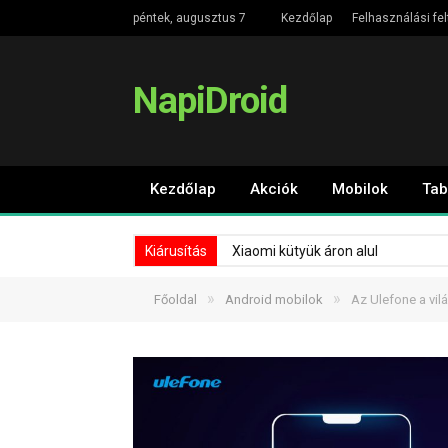
péntek, augusztus 7
Kezdőlap
Felhasználási fel
NapiDroid
Kezdőlap
Akciók
Mobilok
Tab
Kiárusítás
Xiaomi kütyük áron alul
»
»
Főoldal
Android mobilok
Az Ulefone a vil