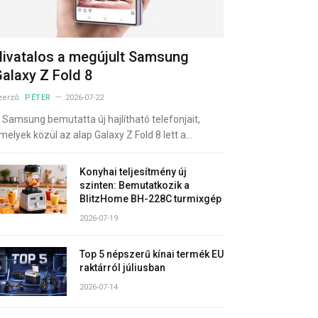
ivatalos a megújult Samsung
alaxy Z Fold 8
zerző:
PÉTER
2026-07-22
 Samsung bemutatta új hajlítható telefonjait,
melyek közül az alap Galaxy Z Fold 8 lett a…
Konyhai teljesítmény új
szinten: Bemutatkozik a
BlitzHome BH-228C turmixgép
2026-07-19
Top 5 népszerű kínai termék EU
raktárról júliusban
2026-07-14