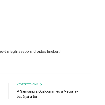
hu
-t a legfrissebb androidos hírekért!
K
KÖVETKEZŐ CIKK
a
A Samsung a Qualcomm és a MediaTek
9
babérjaira tör