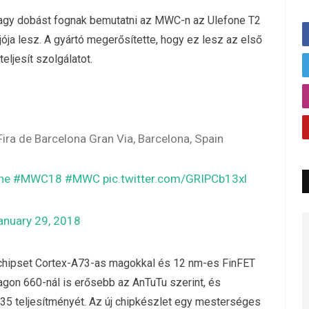
 nagy dobást fognak bemutatni az MWC-n az Ulefone T2
jója lesz. A gyártó megerősítette, hogy ez lesz az első
eljesít szolgálatot.
 Fira de Barcelona Gran Via, Barcelona, Spain
ne
#MWC18
#MWC
pic.twitter.com/GRIPCb13xl
anuary 29, 2018
 chipset Cortex-A73-as magokkal és 12 nm-es FinFET
agon 660-nál is erősebb az AnTuTu szerint, és
35 teljesítményét. Az új chipkészlet egy mesterséges