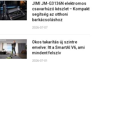
JIMI JM-G3136N elektromos
csavarhúzó készlet – Kompakt
segítség az otthoni
barkácsoláshoz
2026-07-07
Okos takarítás új szintre
emelve: Itt a SmartAI V6, ami
mindent felszív
2026-07-01