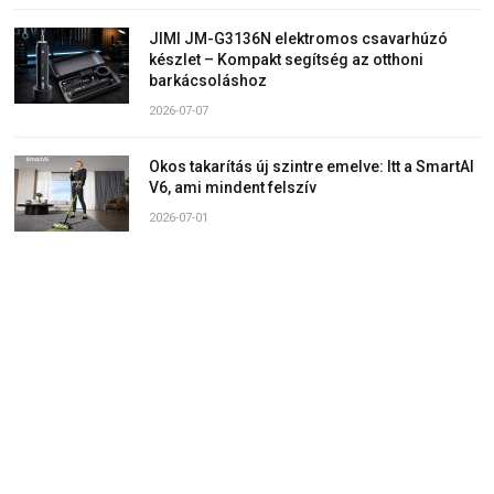
JIMI JM-G3136N elektromos csavarhúzó
készlet – Kompakt segítség az otthoni
barkácsoláshoz
2026-07-07
Okos takarítás új szintre emelve: Itt a SmartAI
V6, ami mindent felszív
2026-07-01