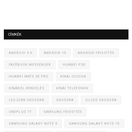
CÍMKÉK
ANDROID 9.0
ANDROID 10
ANDROID FRISSÍTÉS
FACEBOOK MESSENGER
HUAWEI P30
HUAWEI MATE 30 PRO
KÍNAI CUCCOK
KÍNÁBÓL RENDELÉS
KÍNAI TELEFONOK
LEGJOBB OKOSÓRA
OKOSÓRA
OLCSÓ OKOSÓRA
ONEPLUS 7T
SAMSUNG FRISSÍTÉS
SAMSUNG GALAXY NOTE 9
SAMSUNG GALAXY NOTE 10