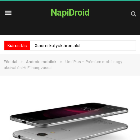
NapiDroid
Kiárusítás
Xiaomi kütyük áron alul
»
»
Főoldal
Android mobilok
Umi Plus – Prémium mobil nagy
aksival és Hi-Fi hangzással