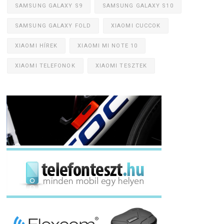
SAMSUNG GALAXY S9
SAMSUNG GALAXY S10
SAMSUNG GALAXY FOLD
XIAOMI CUCCOK
XIAOMI HÍREK
XIAOMI MI NOTE 10
XIAOMI TELEFONOK
XIAOMI TESZTEK