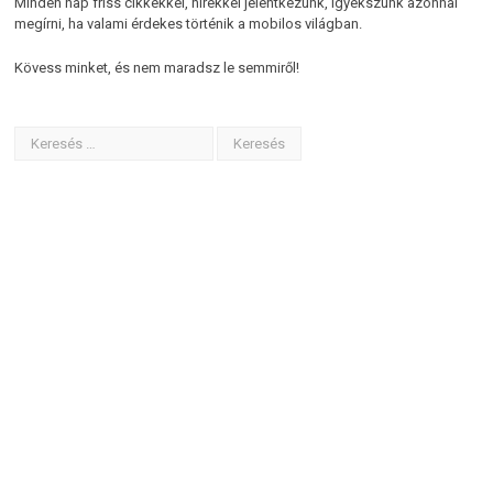
Minden nap friss cikkekkel, hírekkel jelentkezünk, igyekszünk azonnal
megírni, ha valami érdekes történik a mobilos világban.
Kövess minket, és nem maradsz le semmiről!