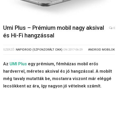
Umi Plus – Prémium mobil nagy aksival
0
és Hi-Fi hangzással
SZERZŐ:
NAPIDROID (SZPONZORÁLT CIKK)
ON
2017-06-29
ANDROID MOBILOK
Az
UMI Plus
egy prémium, fémházas mobil erős
hardverrel, méretes aksival és jó hangzással. A mobilt
még tavaly mutatták be, mostanra viszont már eléggé
lecsökkent az ára, így nagyon jó vételnek számít.