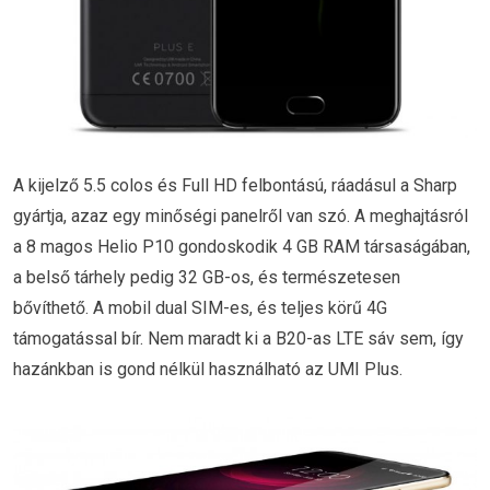
A kijelző 5.5 colos és Full HD felbontású, ráadásul a Sharp
gyártja, azaz egy minőségi panelről van szó. A meghajtásról
a 8 magos Helio P10 gondoskodik 4 GB RAM társaságában,
a belső tárhely pedig 32 GB-os, és természetesen
bővíthető. A mobil dual SIM-es, és teljes körű 4G
támogatással bír. Nem maradt ki a B20-as LTE sáv sem, így
hazánkban is gond nélkül használható az UMI Plus.