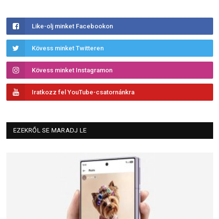
Like-olj minket Facebookon
Kövess minket Twitteren
Kövess minket Instagramon
Iratkozz fel YouTube-csatornánkra
EZEKRŐL SE MARADJ LE