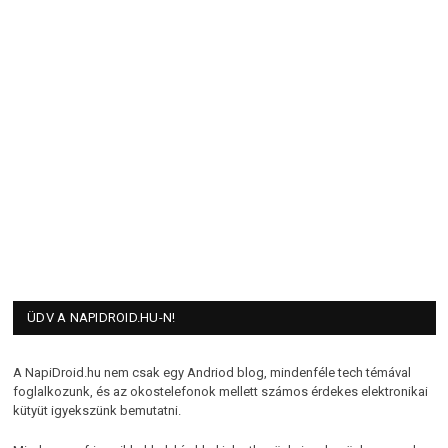
ÜDV A NAPIDROID.HU-N!
A NapiDroid.hu nem csak egy Andriod blog, mindenféle tech témával
foglalkozunk, és az okostelefonok mellett számos érdekes elektronikai
kütyüt igyekszünk bemutatni.