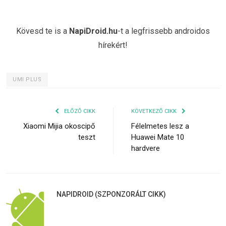
Kövesd te is a
NapiDroid.hu
-t a legfrissebb androidos
hírekért!
UMI PLUS
ELŐZŐ CIKK
KÖVETKEZŐ CIKK
Xiaomi Mijia okoscipő
Félelmetes lesz a
teszt
Huawei Mate 10
hardvere
NAPIDROID (SZPONZORÁLT CIKK)