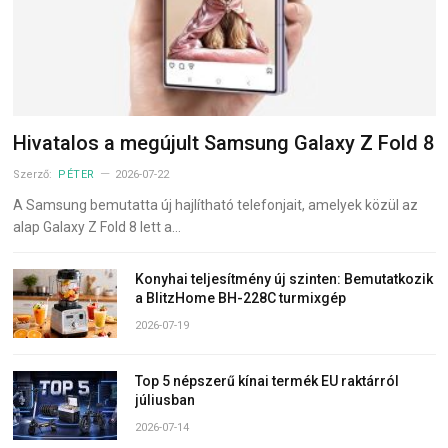
Hivatalos a megújult Samsung Galaxy Z Fold 8
Szerző:
PÉTER
2026-07-22
A Samsung bemutatta új hajlítható telefonjait, amelyek közül az
alap Galaxy Z Fold 8 lett a…
Konyhai teljesítmény új szinten: Bemutatkozik
a BlitzHome BH-228C turmixgép
2026-07-19
Top 5 népszerű kínai termék EU raktárról
júliusban
2026-07-14