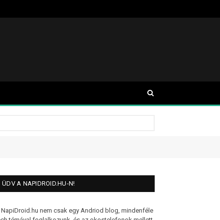
ÜDV A NAPIDROID.HU-N!
 NapiDroid.hu nem csak egy Andriod blog, mindenféle
ech témával foglalkozunk, és az okostelefonok mellett