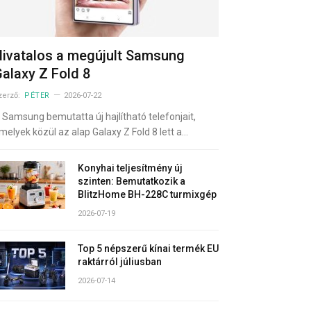
ivatalos a megújult Samsung
alaxy Z Fold 8
zerző:
PÉTER
2026-07-22
 Samsung bemutatta új hajlítható telefonjait,
melyek közül az alap Galaxy Z Fold 8 lett a…
Konyhai teljesítmény új
szinten: Bemutatkozik a
BlitzHome BH-228C turmixgép
2026-07-19
Top 5 népszerű kínai termék EU
raktárról júliusban
2026-07-14