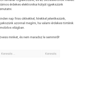
zámos érdekes elektronikai kütyüt igyekszünk
emutatni.
inden nap friss cikkekkel, hírekkel jelentkezünk,
gyekszünk azonnal megírni, ha valami érdekes történik
 mobilos világban.
övess minket, és nem maradsz le semmiről!