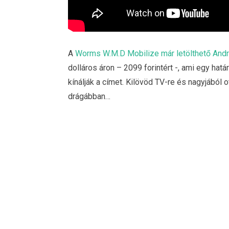
A
Worms W.M.D Mobilize már letölthető Andr
dolláros áron – 2099 forintért -, ami egy ha
kínálják a címet. Kilövöd TV-re és nagyjából 
drágábban…