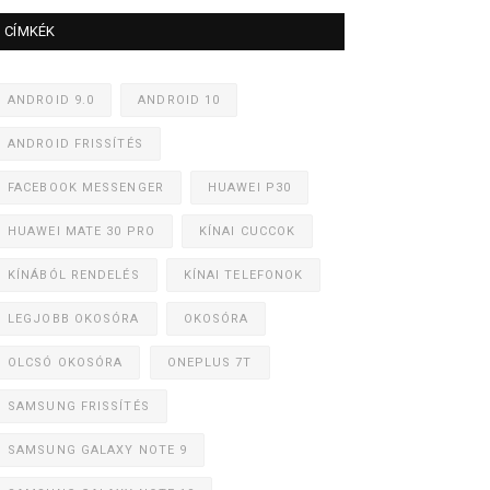
CÍMKÉK
ANDROID 9.0
ANDROID 10
ANDROID FRISSÍTÉS
FACEBOOK MESSENGER
HUAWEI P30
HUAWEI MATE 30 PRO
KÍNAI CUCCOK
KÍNÁBÓL RENDELÉS
KÍNAI TELEFONOK
LEGJOBB OKOSÓRA
OKOSÓRA
OLCSÓ OKOSÓRA
ONEPLUS 7T
SAMSUNG FRISSÍTÉS
SAMSUNG GALAXY NOTE 9