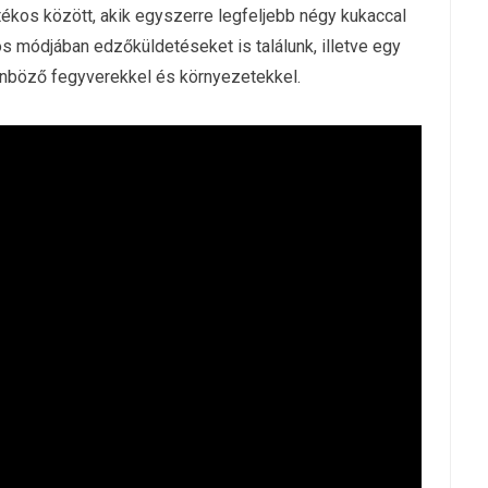
átékos között, akik egyszerre legfeljebb négy kukaccal
 módjában edzőküldetéseket is találunk, illetve egy
nböző fegyverekkel és környezetekkel.