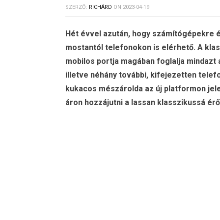
SZERZŐ:
RICHÁRD
ON
2023-04-19
Hét évvel azután, hogy számítógépekre é
mostantól telefonokon is elérhető. A kla
mobilos portja magában foglalja mindazt a
illetve néhány további, kifejezetten telef
kukacos mészárolda az új platformon jele
áron hozzájutni a lassan klasszikussá ér