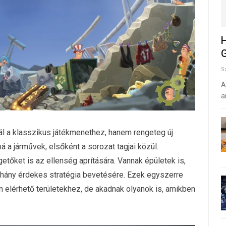
H
G
S
A
a
ál a klasszikus játékmenethez, hanem rengeteg új
 a járművek, elsőként a sorozat tagjai közül.
etőket is az ellenség aprítására. Vannak épületek is,
éhány érdekes stratégia bevetésére. Ezek egyszerre
 elérhető területekhez, de akadnak olyanok is, amikben