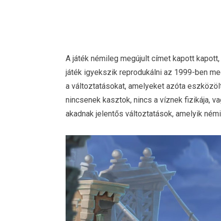
A játék némileg megújult címet kapott kapott
játék igyekszik reprodukálni az 1999-ben m
a változtatásokat, amelyeket azóta eszközölte
nincsenek kasztok, nincs a víznek fizikája, v
akadnak jelentős változtatások, amelyik ném