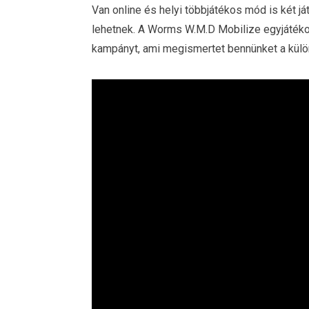
Van online és helyi többjátékos mód is két j
lehetnek. A Worms W.M.D Mobilize egyjátékos
kampányt, ami megismertet bennünket a külö