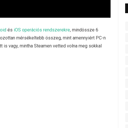
oid
és
iOS operációs rendszerekre
, mindössze 6
tározottan mérsékeltebb összeg, mint amennyiért PC-n
ott is vagy, mintha Steamen vetted volna meg sokkal