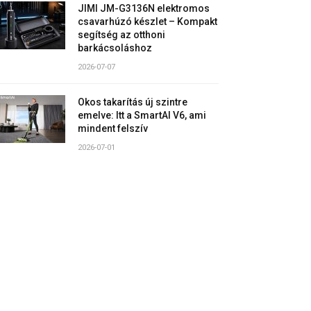
JIMI JM-G3136N elektromos
csavarhúzó készlet – Kompakt
segítség az otthoni
barkácsoláshoz
2026-07-07
Okos takarítás új szintre
emelve: Itt a SmartAI V6, ami
mindent felszív
2026-07-01