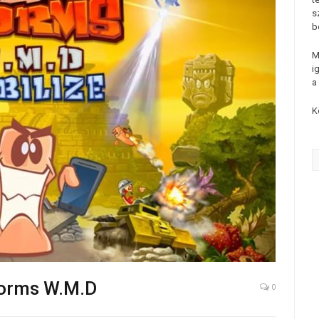
s
b
M
i
a
K
Worms W.M.D
0