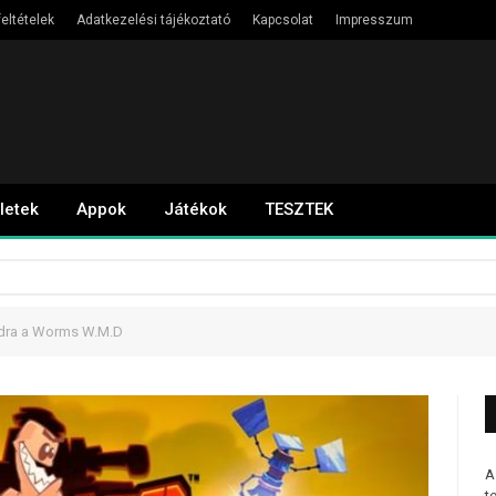
eltételek
Adatkezelési tájékoztató
Kapcsolat
Impresszum
letek
Appok
Játékok
TESZTEK
idra a Worms W.M.D
A
t