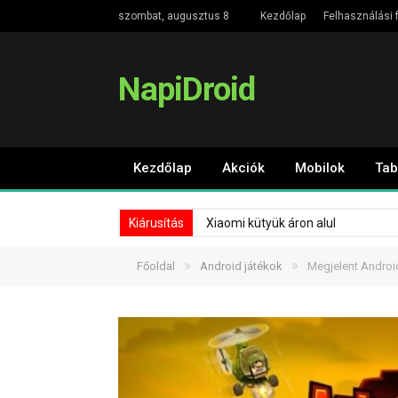
szombat, augusztus 8
Kezdőlap
Felhasználási f
NapiDroid
Kezdőlap
Akciók
Mobilok
Tab
Kiárusítás
Xiaomi kütyük áron alul
»
»
Főoldal
Android játékok
Megjelent Andro