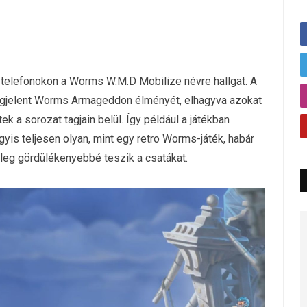
, telefonokon a Worms W.M.D Mobilize névre hallgat. A
egjelent Worms Armageddon élményét, elhagyva azokat
k a sorozat tagjain belül. Így például a játékban
agyis teljesen olyan, mint egy retro Worms-játék, habár
ileg gördülékenyebbé teszik a csatákat.