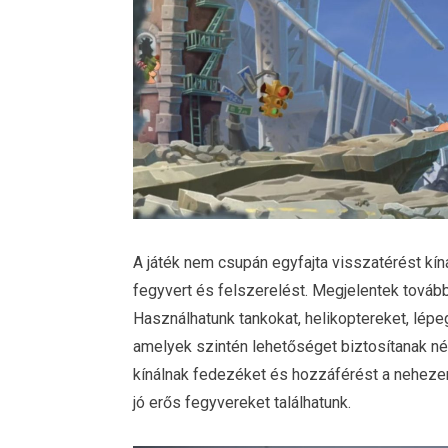
A játék nem csupán egyfajta visszatérést kín
fegyvert és felszerelést. Megjelentek továbbá
Használhatunk tankokat, helikoptereket, lépeg
amelyek szintén lehetőséget biztosítanak n
kínálnak fedezéket és hozzáférést a nehezen
jó erős fegyvereket találhatunk.