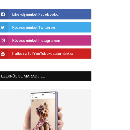
Like-olj minket Facebookon
Kövess minket Twitteren
Kövess minket Instagramon
Iratkozz fel YouTube-csatornánkra
EZEKRŐL SE MARADJ LE