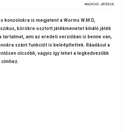
ANDROID JÁTÉKOK
s konzolokra is megjelent a Worms W.M.D,
sszikus, körökre osztott játékmenetet kínáló játék
 tartalmat, ami az eredeti verzióban is benne van,
onokra szánt funkciót is beleépítettek. Ráadásul a
ntősen olcsóbb, vagyis így lehet a legkedvezőbb
ő címhez.