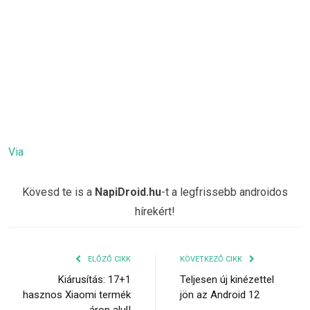
Via
Kövesd te is a
NapiDroid.hu
-t a legfrissebb androidos
hírekért!
ELŐZŐ CIKK
KÖVETKEZŐ CIKK
Kiárusítás: 17+1
Teljesen új kinézettel
hasznos Xiaomi termék
jön az Android 12
áron alul!