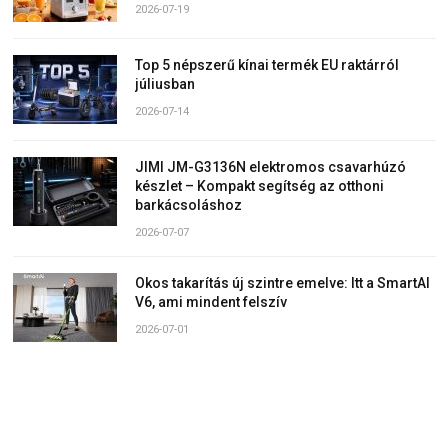
2026-07-19
Top 5 népszerű kínai termék EU raktárról
júliusban
2026-07-14
JIMI JM-G3136N elektromos csavarhúzó
készlet – Kompakt segítség az otthoni
barkácsoláshoz
2026-07-07
Okos takarítás új szintre emelve: Itt a SmartAI
V6, ami mindent felszív
2026-07-01