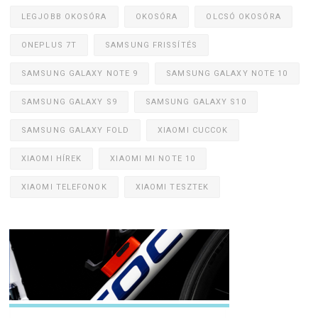
LEGJOBB OKOSÓRA
OKOSÓRA
OLCSÓ OKOSÓRA
ONEPLUS 7T
SAMSUNG FRISSÍTÉS
SAMSUNG GALAXY NOTE 9
SAMSUNG GALAXY NOTE 10
SAMSUNG GALAXY S9
SAMSUNG GALAXY S10
SAMSUNG GALAXY FOLD
XIAOMI CUCCOK
XIAOMI HÍREK
XIAOMI MI NOTE 10
XIAOMI TELEFONOK
XIAOMI TESZTEK