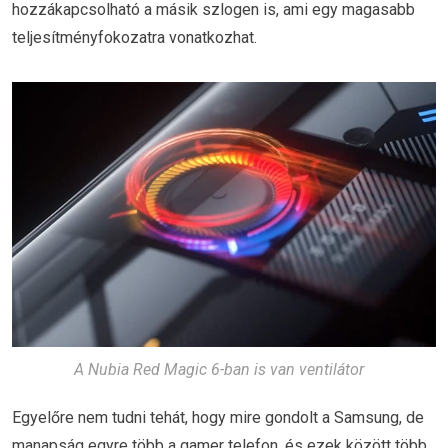
hozzákapcsolható a másik szlogen is, ami egy magasabb
teljesítményfokozatra vonatkozhat.
A Nubia Red Magic 6-ban is van ventilátor
Egyelőre nem tudni tehát, hogy mire gondolt a Samsung, de
manapság egyre több a gamer telefon, és ezek között több