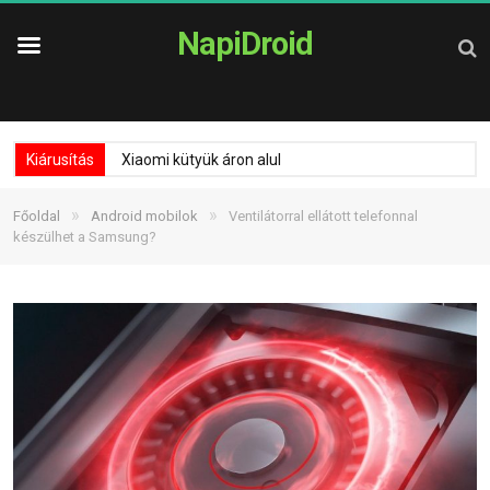
NapiDroid
Kiárusítás
Xiaomi kütyük áron alul
»
»
Főoldal
Android mobilok
Ventilátorral ellátott telefonnal
készülhet a Samsung?