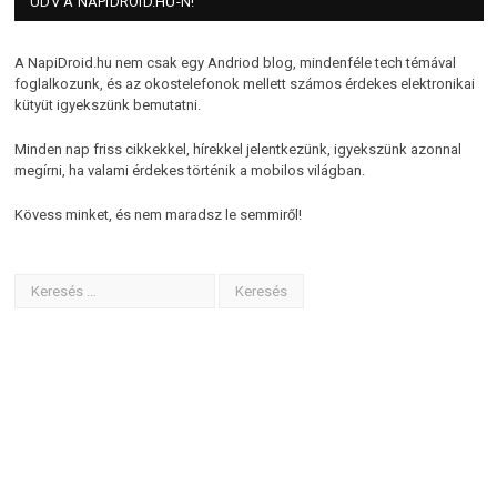
ÜDV A NAPIDROID.HU-N!
A NapiDroid.hu nem csak egy Andriod blog, mindenféle tech témával
foglalkozunk, és az okostelefonok mellett számos érdekes elektronikai
kütyüt igyekszünk bemutatni.
Minden nap friss cikkekkel, hírekkel jelentkezünk, igyekszünk azonnal
megírni, ha valami érdekes történik a mobilos világban.
Kövess minket, és nem maradsz le semmiről!