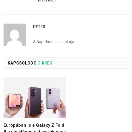
PÉTER
A Napidroid.hu alapítója.
KAPCSOLÓDÓ
CIKKEK
Európában is a Galaxy Z Fold
8 az új sláger, ezt veszik most