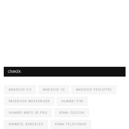
CÍMKÉK
ANDROID 9.0
ANDROID 10
ANDROID FRISSÍTÉS
FACEBOOK MESSENGER
HUAWEI P30
HUAWEI MATE 30 PRO
KÍNAI CUCCOK
KÍNÁBÓL RENDELÉS
KÍNAI TELEFONOK