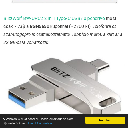
BlitzWolf BW-UPC2 2 in 1 Type-C USB3.0 pendrive
most
csak 7.73$ a
BGN5650
kuponnal (~2300 Ft).
Telefonra és
számítógépre is csatlakoztatható! Többféle méret, a kiírt ár a
32 GB-osra vonatkozik.
A weboldal sütiket használ. Részletek az adatvédelmi
Rendben
tájékoztatónkban.
További információ