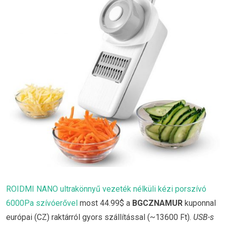
ROIDMI NANO ultrakönnyű vezeték nélküli kézi porszívó
6000Pa szívóerővel
most 44.99$ a
BGCZNAMUR
kuponnal
európai (CZ) raktárról gyors szállítással (~13600 Ft).
USB-s