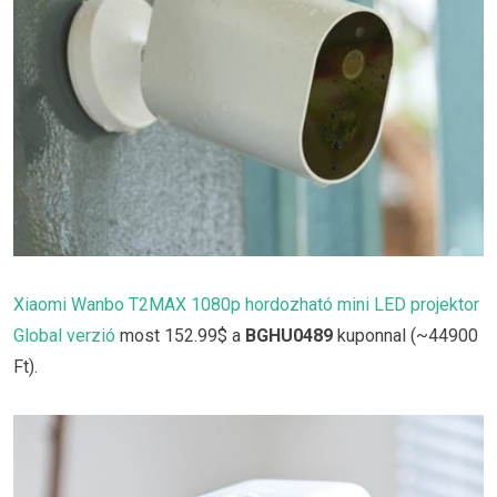
Xiaomi Wanbo T2MAX 1080p hordozható mini LED projektor
Global verzió
most 152.99$ a
BGHU0489
kuponnal (~44900
Ft).