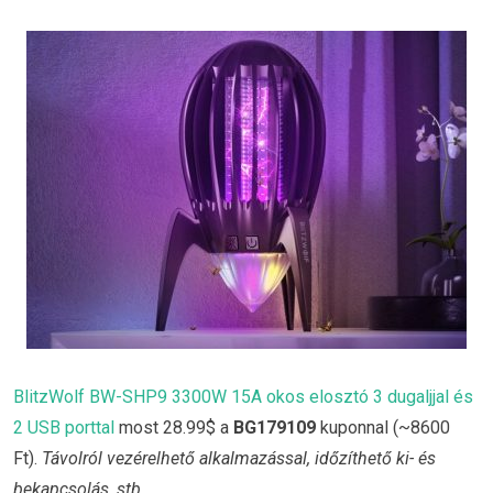
BlitzWolf BW-SHP9 3300W 15A okos elosztó 3 dugaljjal és
2 USB porttal
most 28.99$ a
BG179109
kuponnal (~8600
Ft).
Távolról vezérelhető alkalmazással, időzíthető ki- és
bekapcsolás, stb.