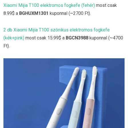
Xiaomi Mijia T100 elektromos fogkefe (fehér)
most csak
8.99$ a
BGHUXM1301
kuponnal (~2700 Ft).
2 db Xiaomi Mijia T100 szónikus elektromos fogkefe
(kék+pink)
most csak 15.99$ a
BGCN3988
kuponnal (~4700
Ft).