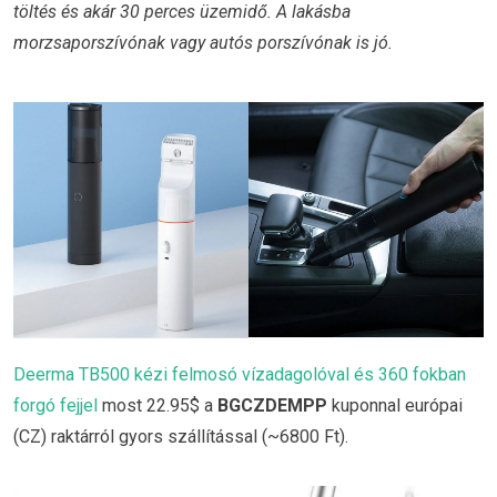
töltés és akár 30 perces üzemidő. A lakásba
morzsaporszívónak vagy autós porszívónak is jó.
Deerma TB500 kézi felmosó vízadagolóval és 360 fokban
forgó fejjel
most 22.95$ a
BGCZDEMPP
kuponnal európai
(CZ) raktárról gyors szállítással (~6800 Ft).