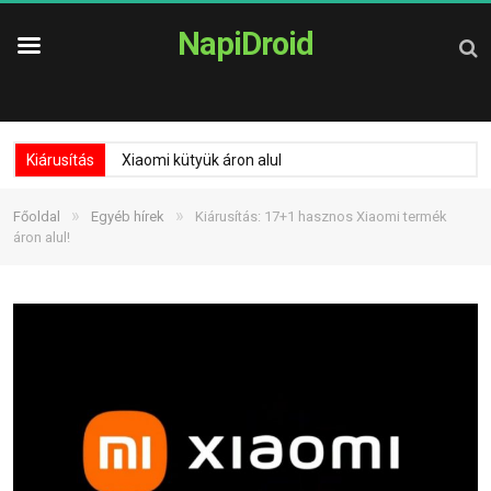
NapiDroid
Kiárusítás
Xiaomi kütyük áron alul
»
»
Főoldal
Egyéb hírek
Kiárusítás: 17+1 hasznos Xiaomi termék
áron alul!