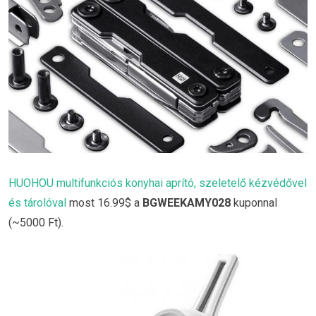
HUOHOU multifunkciós konyhai aprító, szeletelő kézvédővel
és tárolóval
most 16.99$ a
BGWEEKAMY028
kuponnal
(~5000 Ft).