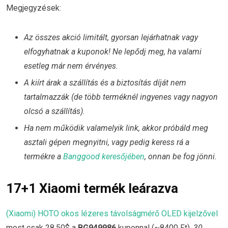
Megjegyzések:
Az összes akció limitált, gyorsan lejárhatnak vagy
elfogyhatnak a kuponok! Ne lepődj meg, ha valami
esetleg már nem érvényes.
A kiírt árak a szállítás és a biztosítás díját nem
tartalmazzák (de több terméknél ingyenes vagy nagyon
olcsó a szállítás).
Ha nem működik valamelyik link, akkor próbáld meg
asztali gépen megnyitni, vagy pedig keress rá a
termékre a
Banggood keresőjében
, onnan be fog jönni.
17+1 Xiaomi termék leárazva
(Xiaomi) HOTO okos lézeres távolságmérő OLED kijelzővel
most csak 28.50$ a
BG949986
kuponnal (~8400 Ft).
30