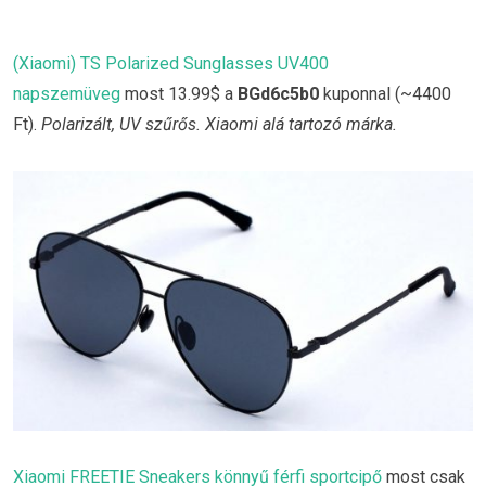
(Xiaomi) TS Polarized Sunglasses UV400
napszemüveg
most 13.99$ a
BGd6c5b0
kuponnal (~4400
Ft).
Polarizált, UV szűrős. Xiaomi alá tartozó márka.
Xiaomi FREETIE Sneakers könnyű férfi sportcipő
most csak