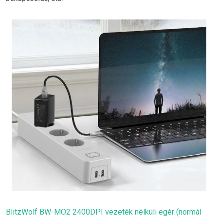
BlitzWolf BW-MO2 2400DPI vezeték nélküli egér (normál