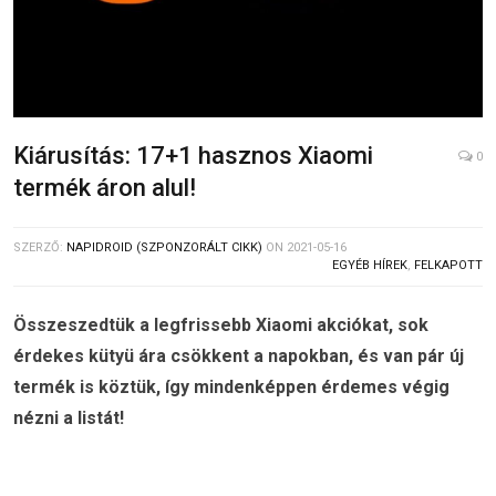
Kiárusítás: 17+1 hasznos Xiaomi
0
termék áron alul!
SZERZŐ:
NAPIDROID (SZPONZORÁLT CIKK)
ON
2021-05-16
EGYÉB HÍREK
,
FELKAPOTT
Összeszedtük a legfrissebb Xiaomi akciókat, sok
érdekes kütyü ára csökkent a napokban, és van pár új
termék is köztük, így mindenképpen érdemes végig
nézni a listát!