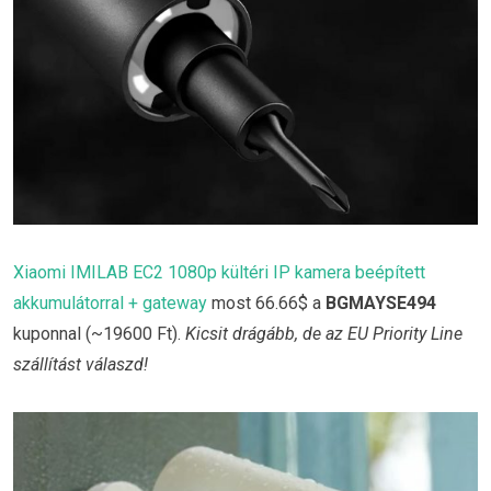
Xiaomi IMILAB EC2 1080p kültéri IP kamera beépített
akkumulátorral + gateway
most 66.66$ a
BGMAYSE494
kuponnal (~19600 Ft).
Kicsit drágább, de az EU Priority Line
szállítást válaszd!