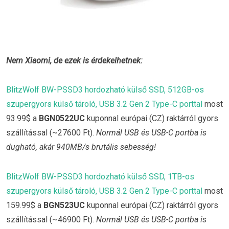
Nem Xiaomi, de ezek is érdekelhetnek:
BlitzWolf BW-PSSD3 hordozható külső SSD, 512GB-os
szupergyors külső tároló, USB 3.2 Gen 2 Type-C porttal
most
93.99$ a
BGN0522UC
kuponnal európai (CZ) raktárról gyors
szállítással (~27600 Ft).
Normál USB és USB-C portba is
dugható, akár 940MB/s brutális sebesség!
BlitzWolf BW-PSSD3 hordozható külső SSD, 1TB-os
szupergyors külső tároló, USB 3.2 Gen 2 Type-C porttal
most
159.99$ a
BGN523UC
kuponnal európai (CZ) raktárról gyors
szállítással (~46900 Ft).
Normál USB és USB-C portba is