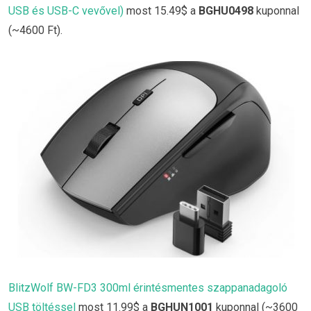
USB és USB-C vevővel)
most 15.49$ a
BGHU0498
kuponnal
(~4600 Ft).
BlitzWolf BW-FD3 300ml érintésmentes szappanadagoló
USB töltéssel
most 11.99$ a
BGHUN1001
kuponnal (~3600