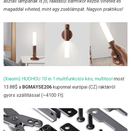
asztali lámpának is jó, ráadásul bármikor kézbe viheted és
magaddal viheted, mint egy zseblámpát. Nagyon praktikus!
(Xiaomi) HUOHOU 10 in 1 multifunkciós kés, multitool
most
13.88$ a
BGMAYSE206
kuponnal európai (CZ) raktárról
gyors szállítással (~4100 Ft).