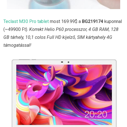
Teclast M30 Pro tablet
most 169.99$ a
BG219174
kuponnal
(~49900 Ft).
Korrekt Helio P60 processzor, 4 GB RAM, 128
GB tárhely, 10,1 colos Full HD kijelző, SIM kártyahely 4G
támogatással!