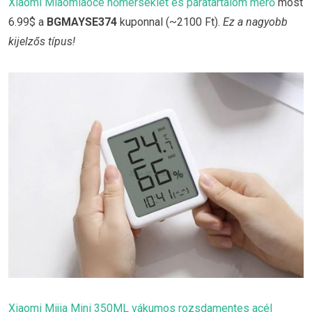
Xiaomi Miaomiaoce hőmérséklet és páratartalom mérő
most
6.99$ a
BGMAYSE374
kuponnal (~2100 Ft).
Ez a nagyobb
kijelzős típus!
Xiaomi Mijia Mini 350ML vákumos rozsdamentes acél