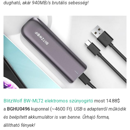
dugható, akár 940MB/s brutális sebesség!
BlitzWolf BW-MLT2 elektromos szúnyogirtó
most 14.88$
a
BGHU0496
kuponnal (~4600 Ft).
USB-s adapterről működik
és beépített akkumulátor is van benne. Űrhajó forma,
állítható fények!