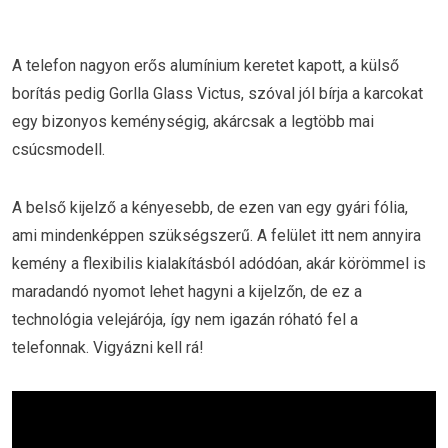
A telefon nagyon erős alumínium keretet kapott, a külső
borítás pedig Gorlla Glass Victus, szóval jól bírja a karcokat
egy bizonyos keménységig, akárcsak a legtöbb mai
csúcsmodell.
A belső kijelző a kényesebb, de ezen van egy gyári fólia,
ami mindenképpen szükségszerű. A felület itt nem annyira
kemény a flexibilis kialakításból adódóan, akár körömmel is
maradandó nyomot lehet hagyni a kijelzőn, de ez a
technológia velejárója, így nem igazán róható fel a
telefonnak. Vigyázni kell rá!