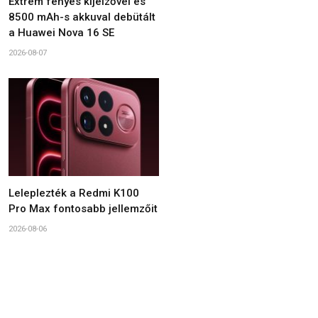
Extrém fényes kijelzővel és
8500 mAh-s akkuval debütált
a Huawei Nova 16 SE
2026-08-07
Leleplezték a Redmi K100
Pro Max fontosabb jellemzőit
2026-08-06