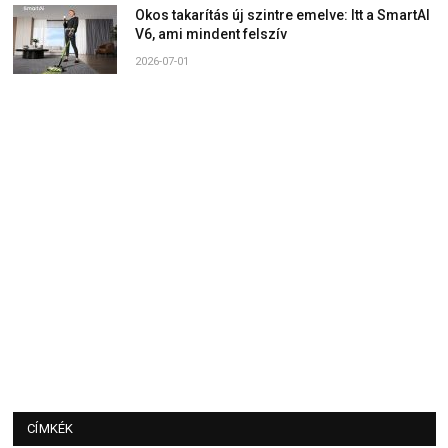
Okos takarítás új szintre emelve: Itt a SmartAI
V6, ami mindent felszív
2026-07-01
CÍMKÉK