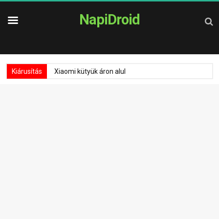
NapiDroid
Kiárusítás
Xiaomi kütyük áron alul