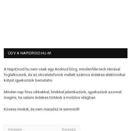
ÜDV A NAPIDROID.HU-N!
A NapiDroid.hu nem csak egy Andriod blog, mindenféle tech témával
foglalkozunk, és az okostelefonok mellett számos érdekes elektronikai
kütyüt igyekszünk bemutatni.
Minden nap friss cikkekkel, hírekkel jelentkezünk, igyekszünk azonnal
megírni, ha valami érdekes történik a mobilos világban.
Kövess minket, és nem maradsz le semmiről!