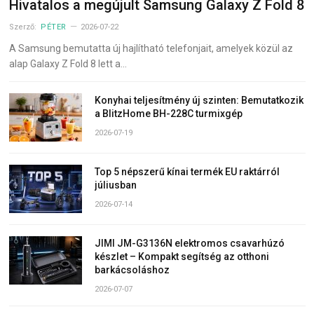
Hivatalos a megújult Samsung Galaxy Z Fold 8
Szerző:
PÉTER
2026-07-22
A Samsung bemutatta új hajlítható telefonjait, amelyek közül az
alap Galaxy Z Fold 8 lett a…
Konyhai teljesítmény új szinten: Bemutatkozik
a BlitzHome BH-228C turmixgép
2026-07-19
Top 5 népszerű kínai termék EU raktárról
júliusban
2026-07-14
JIMI JM-G3136N elektromos csavarhúzó
készlet – Kompakt segítség az otthoni
barkácsoláshoz
2026-07-07