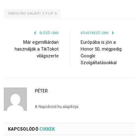
SAMSUNG GALAXY Z FLIP 3
ELŐZŐ CIKK
KÖVETKEZŐ CIKK
Már egymilliárdan
Európába is jön a
használják a TikTokot
Honor 50, mégpedig
világszerte
Google
Szolgáltatásokkal
PÉTER
A Napidroid.hu alapítója.
KAPCSOLÓDÓ
CIKKEK