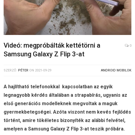
Videó: megpróbálták kettétörni a
0
Samsung Galaxy Z Flip 3-at
SZERZŐ:
PÉTER
ON
2021-09-29
ANDROID MOBILOK
A hajlítható telefonokkal kapcsolatban az egyik
legnagyobb kérdés általában a strapabírás, ugyanis az
első generációs modelleknek megvoltak a maguk
gyermekbetegségei. Azóta viszont nem kevés fejlődés
történt, amire tökéletes bizonyíték az alábbi felvétel,
amelyen a Samsung Galaxy Z Flip 3-at teszik próbára.