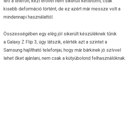
lett a telefon, kézi erővel nem sikerült kettétörni, csak
kisebb deformáció történt, de ez azért már messze volt a
mindennapi használattól.
Összességében egy elég jól sikerült készüléknek tűnik
a Galaxy Z Flip 3, úgy látszik, elérték azt a szintet a
Samsung hajlítható telefonjai, hogy már bárkinek jó szívvel
lehet őket ajánlani, nem csak a kütyübolond felhasználóknak.