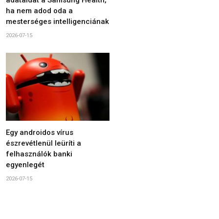
adataidat a Samsung Health,
ha nem adod oda a
mesterséges intelligenciának
2026-07-15
Egy androidos vírus
észrevétlenül leüríti a
felhasználók banki
egyenlegét
2026-07-15