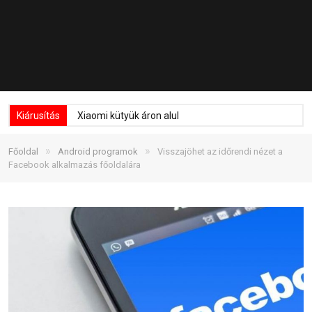
Kiárusítás
Xiaomi kütyük áron alul
»
»
Főoldal
Android programok
Visszajöhet az időrendi nézet a
Facebook alkalmazás főoldalára