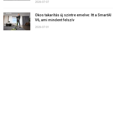
2026-07-07
Okos takarítás új szintre emelve: Itt a SmartAI
V6, ami mindent felszív
2026-07-01