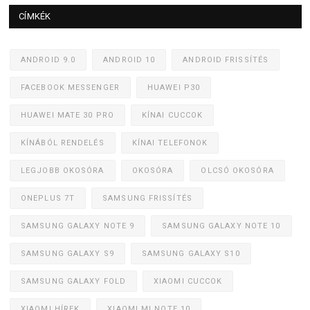
CÍMKÉK
ANDROID 9.0
ANDROID 10
ANDROID FRISSÍTÉS
FACEBOOK MESSENGER
HUAWEI P30
HUAWEI MATE 30 PRO
KÍNAI CUCCOK
KÍNÁBÓL RENDELÉS
KÍNAI TELEFONOK
LEGJOBB OKOSÓRA
OKOSÓRA
OLCSÓ OKOSÓRA
ONEPLUS 7T
SAMSUNG FRISSÍTÉS
SAMSUNG GALAXY NOTE 9
SAMSUNG GALAXY NOTE 10
SAMSUNG GALAXY S9
SAMSUNG GALAXY S10
SAMSUNG GALAXY FOLD
XIAOMI CUCCOK
XIAOMI HÍREK
XIAOMI MI NOTE 10