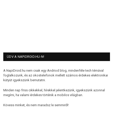
ÜDV A NAPIDROID.HU-N!
A NapiDroid.hu nem csak egy Andriod blog, mindenféle tech témával
foglalkozunk, és az okostelefonok mellett számos érdekes elektronikai
kütyüt igyekszünk bemutatni.
Minden nap friss cikkekkel, hírekkel jelentkezünk, igyekszünk azonnal
megírni, ha valami érdekes történik a mobilos világban.
Kövess minket, és nem maradsz le semmiről!