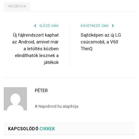
FACEBOOK
ELŐZŐ CIKK
KÖVETKEZŐ CIKK
Új fájlrendszert kaphat
Sajtóképen az új LG
az Android, amivel már
csúcsmobil, a V60
a letöltés közben
ThinQ
elindíthatók lesznek a
játékok
PÉTER
A Napidroid.hu alapítója.
KAPCSOLÓDÓ
CIKKEK