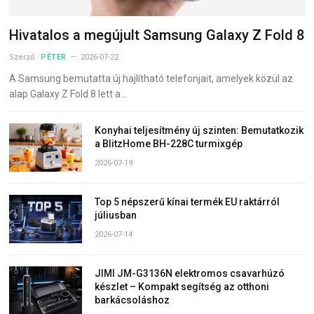
Hivatalos a megújult Samsung Galaxy Z Fold 8
Szerző:
PÉTER
2026-07-22
A Samsung bemutatta új hajlítható telefonjait, amelyek közül az
alap Galaxy Z Fold 8 lett a…
Konyhai teljesítmény új szinten: Bemutatkozik
a BlitzHome BH-228C turmixgép
2026-07-19
Top 5 népszerű kínai termék EU raktárról
júliusban
2026-07-14
JIMI JM-G3136N elektromos csavarhúzó
készlet – Kompakt segítség az otthoni
barkácsoláshoz