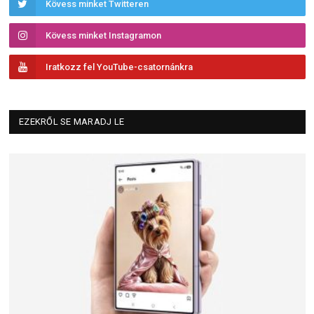
Kövess minket Twitteren
Kövess minket Instagramon
Iratkozz fel YouTube-csatornánkra
EZEKRŐL SE MARADJ LE