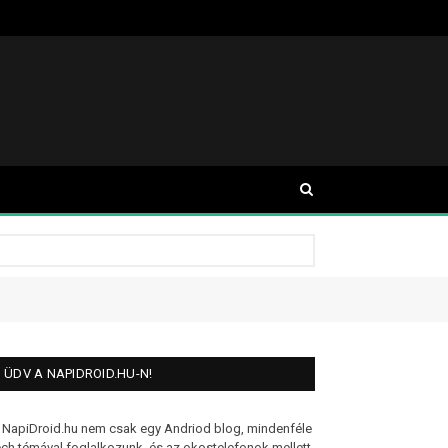
ÜDV A NAPIDROID.HU-N!
 NapiDroid.hu nem csak egy Andriod blog, mindenféle
ech témával foglalkozunk, és az okostelefonok mellett