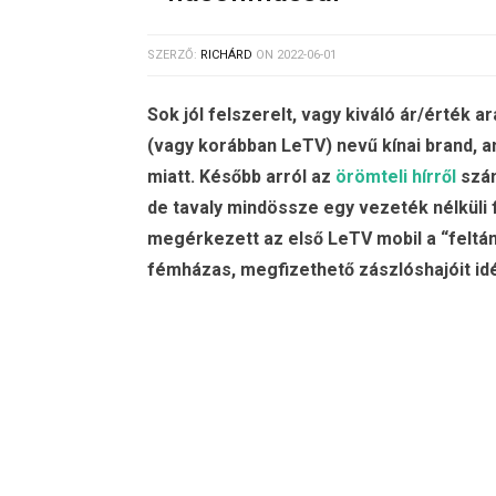
SZERZŐ:
RICHÁRD
ON
2022-06-01
Sok jól felszerelt, vagy kiváló ár/érték 
(vagy korábban LeTV) nevű kínai brand, am
miatt. Később arról az
örömteli hírről
szám
de tavaly mindössze egy vezeték nélküli f
megérkezett az első LeTV mobil a “feltám
fémházas, megfizethető zászlóshajóit idéz