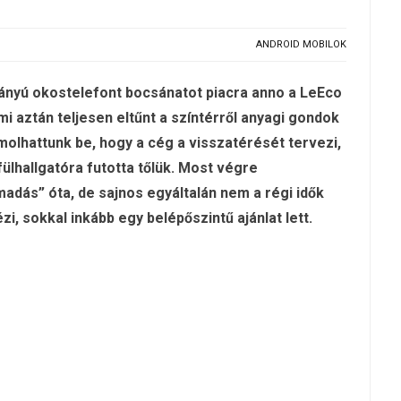
ANDROID MOBILOK
arányú okostelefont bocsánatot piacra anno a LeEco
i aztán teljesen eltűnt a színtérről anyagi gondok
olhattunk be, hogy a cég a visszatérését tervezi,
ülhallgatóra futotta tőlük. Most végre
adás” óta, de sajnos egyáltalán nem a régi idők
i, sokkal inkább egy belépőszintű ajánlat lett.