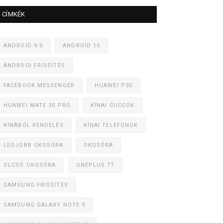
CÍMKÉK
ANDROID 9.0
ANDROID 10
ANDROID FRISSÍTÉS
FACEBOOK MESSENGER
HUAWEI P30
HUAWEI MATE 30 PRO
KÍNAI CUCCOK
KÍNÁBÓL RENDELÉS
KÍNAI TELEFONOK
LEGJOBB OKOSÓRA
OKOSÓRA
OLCSÓ OKOSÓRA
ONEPLUS 7T
SAMSUNG FRISSÍTÉS
SAMSUNG GALAXY NOTE 9