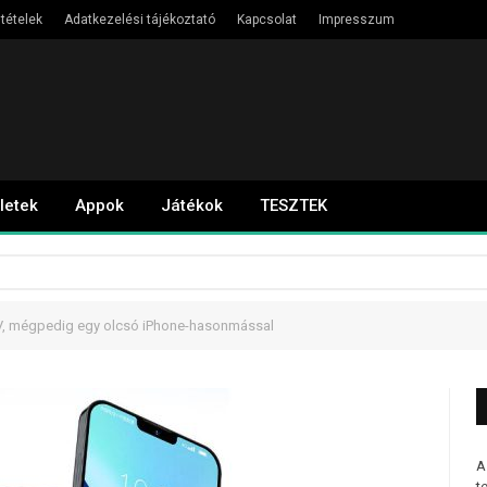
ltételek
Adatkezelési tájékoztató
Kapcsolat
Impresszum
letek
Appok
Játékok
TESZTEK
TV, mégpedig egy olcsó iPhone-hasonmással
A
t