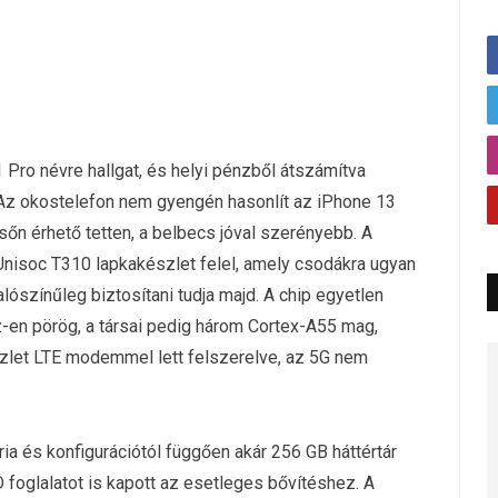
Pro névre hallgat, és helyi pénzből átszámítva
. Az okostelefon nem gyengén hasonlít az iPhone 13
őn érhető tetten, a belbecs jóval szerényebb. A
Unisoc T310 lapkakészlet felel, amely csodákra ugyan
lószínűleg biztosítani tudja majd. A chip egyetlen
-en pörög, a társai pedig három Cortex-A55 mag,
zlet LTE modemmel lett felszerelve, az 5G nem
a és konfigurációtól függően akár 256 GB háttértár
D foglalatot is kapott az esetleges bővítéshez. A