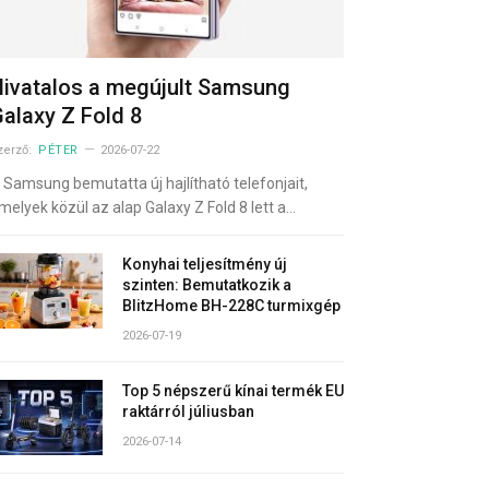
ivatalos a megújult Samsung
alaxy Z Fold 8
zerző:
PÉTER
2026-07-22
 Samsung bemutatta új hajlítható telefonjait,
melyek közül az alap Galaxy Z Fold 8 lett a…
Konyhai teljesítmény új
szinten: Bemutatkozik a
BlitzHome BH-228C turmixgép
2026-07-19
Top 5 népszerű kínai termék EU
raktárról júliusban
2026-07-14