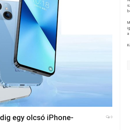
s
b
M
i
a
K
dig egy olcsó iPhone-
0