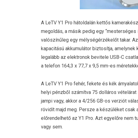
A LeTV Y1 Pro hátoldalán kettős kamerakészl
megoldás, a másik pedig egy “mesterséges in
valószínűleg egy mélységérzékelőt takar. A
kapacitású akkumulátor biztosítja, amelyne
legalább az elektronok bevitele USB-C csatl
a telefon 164,3 x 77,7 x 9,5 mm-es méretek
A LeTV Y1 Pro fehér, fekete és kék árnyalato
helyi pénzből számítva 75 dolláros vételárat 
jampi vagy, akkor a 4/256 GB-os verziót vála
rövidít majd meg. Persze a készüléket csak 
előrendelhető az Y1 Pro. Azt egyelőre nem tud
vagy sem.