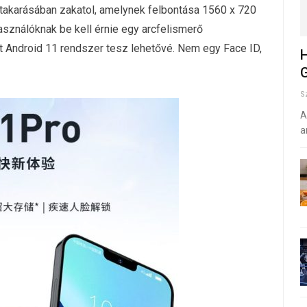
 takarásában zakatol, amelynek felbontása 1560 x 720
használóknak be kell érnie egy arcfelismerő
tt Android 11 rendszer tesz lehetővé. Nem egy Face ID,
H
G
S
A
a