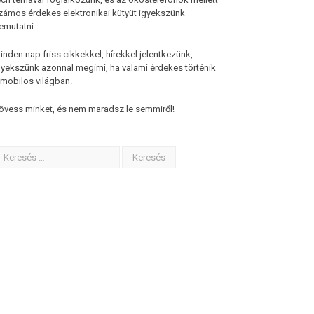
zámos érdekes elektronikai kütyüt igyekszünk
emutatni.
inden nap friss cikkekkel, hírekkel jelentkezünk,
gyekszünk azonnal megírni, ha valami érdekes történik
 mobilos világban.
övess minket, és nem maradsz le semmiről!