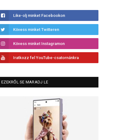
Like-olj minket Facebookon
Kövess minket Twitteren
Kövess minket Instagramon
Iratkozz fel YouTube-csatornánkra
EZEKRŐL SE MARADJ LE