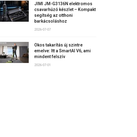
JIMI JM-G3136N elektromos
csavarhúzó készlet – Kompakt
segítség az otthoni
barkácsoláshoz
2026-07-07
Okos takarítás új szintre
emelve: Itt a SmartAI V6, ami
mindent felszív
2026-07-01