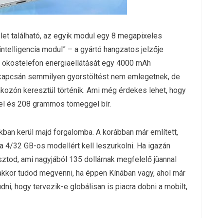
et található, az egyik modul egy 8 megapixeles
telligencia modul” – a gyártó hangzatos jelzője
z okostelefon energiaellátását egy 4000 mAh
k kapcsán semmilyen gyorstöltést nem emlegetnek, de
akozón keresztül történik. Ami még érdekes lehet, hogy
kel és 208 grammos tömeggel bír.
kban kerül majd forgalomba. A korábban már említett,
a 4/32 GB-os modellért kell leszurkolni. Ha igazán
sztod, ami nagyjából 135 dollárnak megfelelő jüannal
akkor tudod megvenni, ha éppen Kínában vagy, ahol már
ni, hogy tervezik-e globálisan is piacra dobni a mobilt,