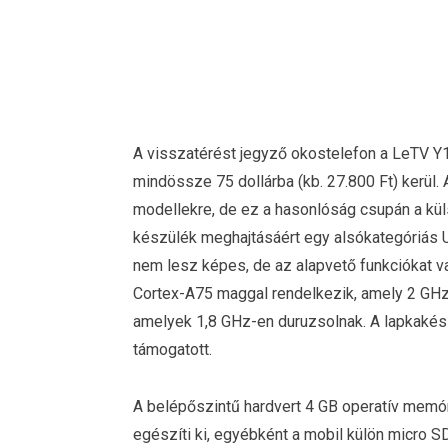
A visszatérést jegyző okostelefon a LeTV Y1 
mindössze 75 dollárba (kb. 27.800 Ft) kerül
modellekre, de ez a hasonlóság csupán a küls
készülék meghajtásáért egy alsókategóriás 
nem lesz képes, de az alapvető funkciókat va
Cortex-A75 maggal rendelkezik, amely 2 GHz
amelyek 1,8 GHz-en duruzsolnak. A lapkakés
támogatott.
A belépőszintű hardvert 4 GB operatív memóri
egészíti ki, egyébként a mobil külön micro S