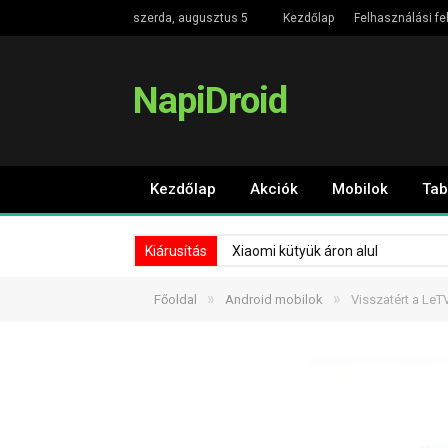
szerda, augusztus 5
Kezdőlap
Felhasználási fe
NapiDroid
Kezdőlap
Akciók
Mobilok
Tab
Kiárusítás
Xiaomi kütyük áron alul
»
»
Főoldal
Android mobilok
Visszatért a Le