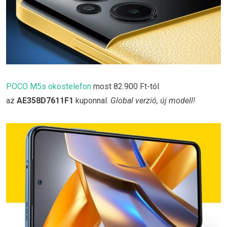
POCO M5s okostelefon
most 82.900 Ft-tól
az
AE358D7611F1
kuponnal.
Global verzió, új modell!