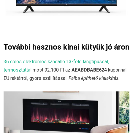
További hasznos kínai kütyük jó áron
36 colos elektromos kandalló 13-féle lángtípussal,
termosztáttal
most 92.100 Ft az
AEABDBABE624
kuponnal
EU raktárról, gyors szállítással.
Falba építhető kialakítás.