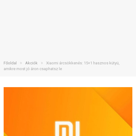
»
»
Főoldal
Akciók
Xiaomi árcsökkenés: 15+1 hasznos kütyü,
amikre most jó áron csaphatsz le