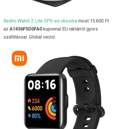
Redmi Watch 2 Lite GPS-es okosóra
most 15.600 Ft
az
A1436F5D0FA0
kuponnal EU raktárról gyors
szállítással.
Global verzió.