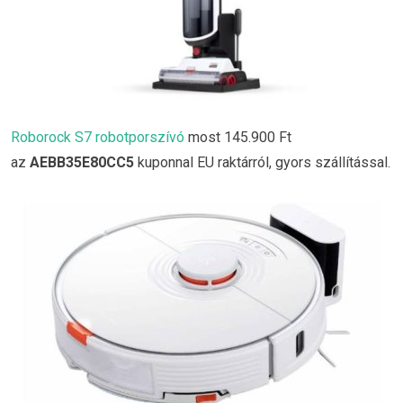
Roborock S7 robotporszívó
most 145.900 Ft
az
AEBB35E80CC5
kuponnal EU raktárról, gyors szállítással.