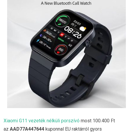
Xiaomi G11 vezeték nélküli porszívó
most 100.400 Ft
az
AAD77A447644
kuponnal EU raktárról gyors