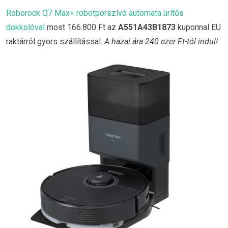
Roborock Q7 Max+ robotporszívó automata ürítős
dokkolóval
most 166.800 Ft az
A551A43B1873
kuponnal EU
raktárról gyors szállítással.
A hazai ára 240 ezer Ft-tól indul!