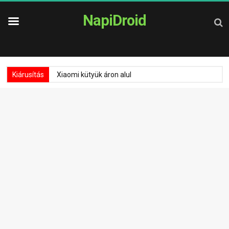
NapiDroid
Kiárusítás
Xiaomi kütyük áron alul