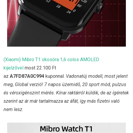
(Xiaomi) Mibro T1 okosóra 1,6 colos AMOLED
kijelzővel
most 22.100 Ft
az
A7FD87A0C994
kuponnal.
Vadonatúj modell, most jelent
meg, Global verzió! 7 napos üzemidő, 20 sport mód, pulzus
és véroxigénszint mérés. Kínai raktárról küldik, de az ígéretek
szerint az ár már tartalmazza az áfát, így más fizetni való
nem lesz.