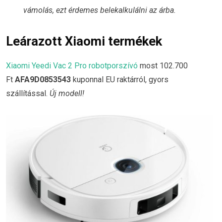
vámolás, ezt érdemes belekalkulálni az árba.
Leárazott Xiaomi termékek
Xiaomi Yeedi Vac 2 Pro robotporszívó
most 102.700
Ft
AFA9D0853543
kuponnal EU raktárról, gyors
szállítással.
Új modell!