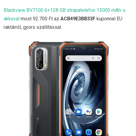
Blackview BV7100 6+128 GB strapatelefon 13000 mAh-s
akkuval
most 92.700 Ft az
ACB49E3BB33F
kuponnal EU
raktárról, gyors szállítással.