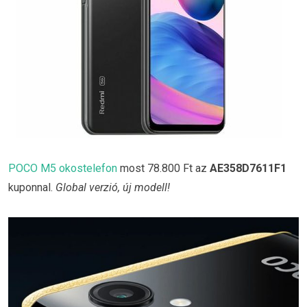
POCO M5 okostelefon
most 78.800 Ft az
AE358D7611F1
kuponnal.
Global verzió, új modell!