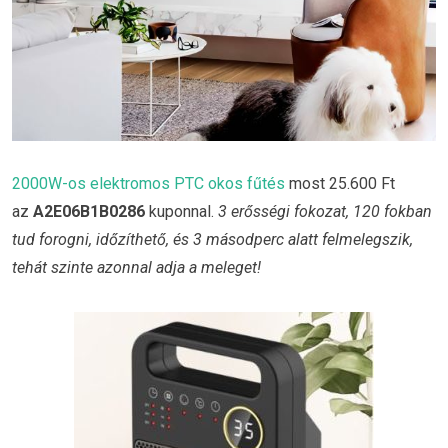
2000W-os elektromos PTC okos fűtés
most 25.600 Ft
az
A2E06B1B0286
kuponnal.
3 erősségi fokozat, 120 fokban
tud forogni, időzíthető, és 3 másodperc alatt felmelegszik,
tehát szinte azonnal adja a meleget!