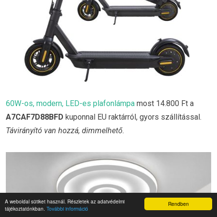
60W-os, modern, LED-es plafonlámpa
most 14.800 Ft a
A7CAF7D88BFD
kuponnal EU raktárról, gyors szállítással.
Távirányító van hozzá, dimmelhető.
A weboldal sütiket használ. Részletek az adatvédelmi
Rendben
tájékoztatónkban.
További információ