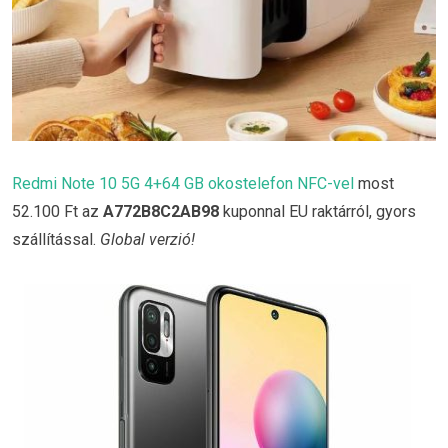
Redmi Note 10 5G 4+64 GB okostelefon NFC-vel
most
52.100 Ft az
A772B8C2AB98
kuponnal EU raktárról, gyors
szállítással.
Global verzió!