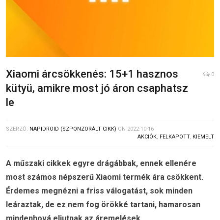
Xiaomi árcsökkenés: 15+1 hasznos
0
kütyü, amikre most jó áron csaphatsz
le
SZERZŐ:
NAPIDROID (SZPONZORÁLT CIKK)
ON
2022-10-16
AKCIÓK
,
FELKAPOTT
,
KIEMELT
A műszaki cikkek egyre drágábbak, ennek ellenére
most számos népszerű Xiaomi termék ára csökkent.
Érdemes megnézni a friss válogatást, sok minden
leáraztak, de ez nem fog örökké tartani, hamarosan
mindenhová eljutnak az áremelések.