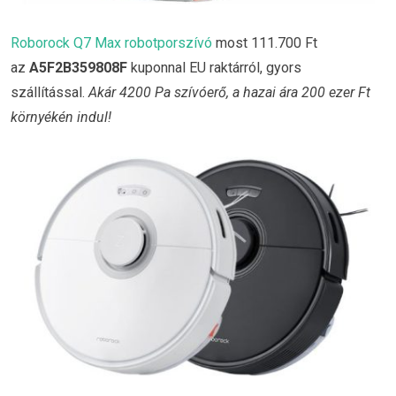
Roborock Q7 Max robotporszívó
most 111.700 Ft
az
A5F2B359808F
kuponnal EU raktárról, gyors
szállítással.
Akár 4200 Pa szívóerő, a hazai ára 200 ezer Ft
környékén indul!