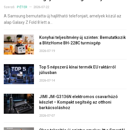
Szerző:
PÉTER
2026-07-22
A Samsung bemutatta új hajlítható telefonjait, amelyek közül az
alap Galaxy Z Fold 8 lett a…
Konyhai teljesítmény új szinten: Bemutatkozik
a BlitzHome BH-228C turmixgép
2026-07-19
Top 5 népszerű kínai termék EU raktárról
júliusban
2026-07-14
JIMI JM-G3136N elektromos csavarhúzó
készlet – Kompakt segítség az otthoni
barkácsoláshoz
2026-07-07