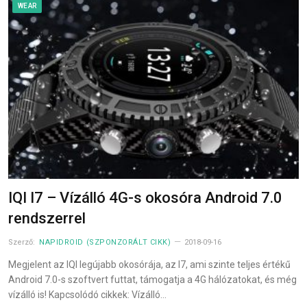
WEAR
IQI I7 – Vízálló 4G-s okosóra Android 7.0
rendszerrel
Szerző:
NAPIDROID (SZPONZORÁLT CIKK)
2018-09-16
Megjelent az IQI legújabb okosórája, az I7, ami szinte teljes értékű
Android 7.0-s szoftvert futtat, támogatja a 4G hálózatokat, és még
vízálló is! Kapcsolódó cikkek: Vízálló…