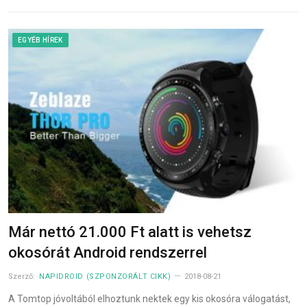
EGYÉB HÍREK
Már nettó 21.000 Ft alatt is vehetsz
okosórát Android rendszerrel
Szerző:
NAPIDROID (SZPONZORÁLT CIKK)
2018-08-21
A Tomtop jóvoltából elhoztunk nektek egy kis okosóra válogatást,