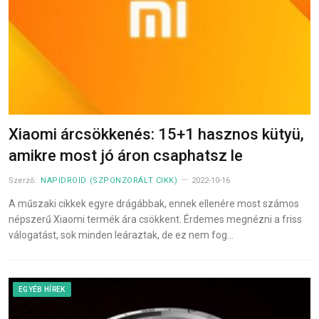
Xiaomi árcsökkenés: 15+1 hasznos kütyü,
amikre most jó áron csaphatsz le
Szerző:
NAPIDROID (SZPONZORÁLT CIKK)
2022-10-16
A műszaki cikkek egyre drágábbak, ennek ellenére most számos
népszerű Xiaomi termék ára csökkent. Érdemes megnézni a friss
válogatást, sok minden leáraztak, de ez nem fog…
EGYÉB HÍREK