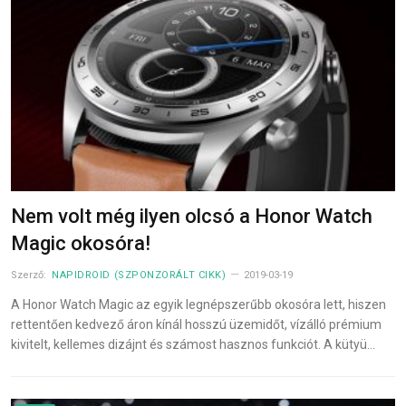
Nem volt még ilyen olcsó a Honor Watch
Magic okosóra!
Szerző:
NAPIDROID (SZPONZORÁLT CIKK)
2019-03-19
A Honor Watch Magic az egyik legnépszerűbb okosóra lett, hiszen
rettentően kedvező áron kínál hosszú üzemidőt, vízálló prémium
kivitelt, kellemes dizájnt és számost hasznos funkciót. A kütyü…