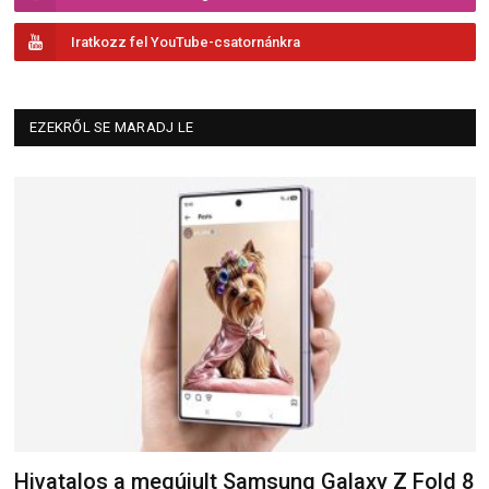
Iratkozz fel YouTube-csatornánkra
EZEKRŐL SE MARADJ LE
Hivatalos a megújult Samsung Galaxy Z Fold 8