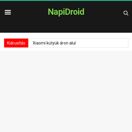
NapiDroid
Kiárusítás
Xiaomi kütyük áron alul