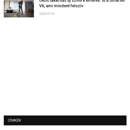
Okos takarítás új szintre emelve: Itt a SmartAI
V6, ami mindent felszív
2026-07-01
CÍMKÉK