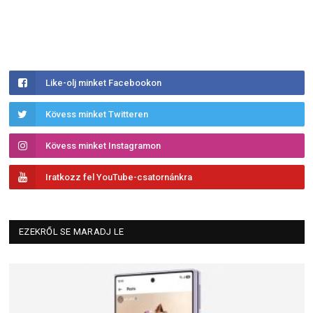
Like-olj minket Facebookon
Kövess minket Twitteren
Kövess minket Instagramon
Iratkozz fel YouTube-csatornánkra
EZEKRŐL SE MARADJ LE