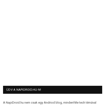
ÜDV A NAPIDROID.HU-N!
A NapiDroid.hu nem csak egy Andriod blog, mindenféle tech témával