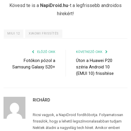
Kövesd te is a
NapiDroid.hu
-t a legfrissebb androidos
hírekért!
MIUI 12
XIAOMI FRISSÍTÉS
ELŐZŐ CIKK
KÖVETKEZŐ CIKK
Fotókon pózol a
Úton a Huawei P20
Samsung Galaxy S20+
széria Android 10
(EMUI 10) frissítése
RICHÁRD
Ricsi vagyok, a NapiDroid fordítóbotja. Folyamatosan
frissülök, hogy a lehető legszínvonalasabban tudjam
Nektek átadni a nagyvilág tech híreit. Amikor emberi