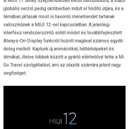
A MIUI 11 tavaly szeptemberben került bemutatásra, a stabil
globális verzió pedig októberben indult el hódító útjára, és a
témában jártasak most is hasonló menetrendet tartanak
valószínűnek a MIUI 12-vel kapcsolatban. A jelenlegi
interfész rendszerszintű sötét módot és továbbfejlesztett
Always-On-Display funkciót hozott magával számos egyéb
dolog mellett. Kaptunk új animációkat, háttérképeket és
témákat, illetve többek között a gyártó elérhetővé tette a Mi
Go Travel szolgáltatást, ami az utazók számára jelent nagy
segítséget.