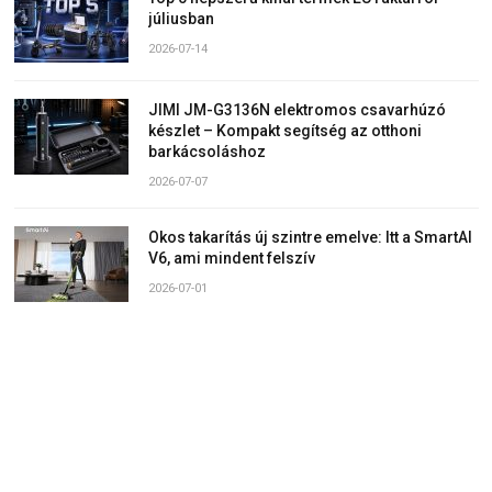
júliusban
2026-07-14
JIMI JM-G3136N elektromos csavarhúzó
készlet – Kompakt segítség az otthoni
barkácsoláshoz
2026-07-07
Okos takarítás új szintre emelve: Itt a SmartAI
V6, ami mindent felszív
2026-07-01