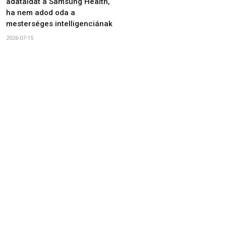
adataidat a Samsung Health,
ha nem adod oda a
mesterséges intelligenciának
2026-07-15