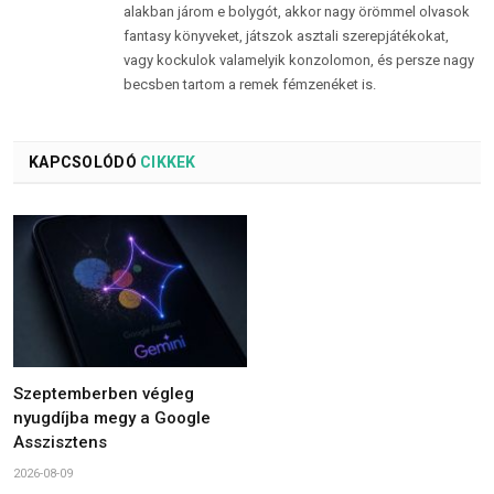
alakban járom e bolygót, akkor nagy örömmel olvasok
fantasy könyveket, játszok asztali szerepjátékokat,
vagy kockulok valamelyik konzolomon, és persze nagy
becsben tartom a remek fémzenéket is.
KAPCSOLÓDÓ
CIKKEK
Szeptemberben végleg
nyugdíjba megy a Google
Asszisztens
2026-08-09