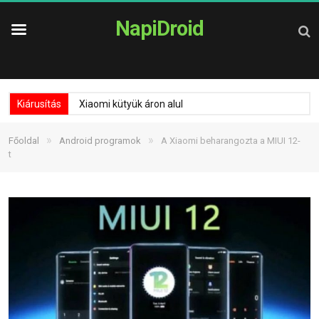
NapiDroid
Kiárusítás
Xiaomi kütyük áron alul
»
»
Főoldal
Android programok
A Xiaomi beharangozta a MIUI 12-
t