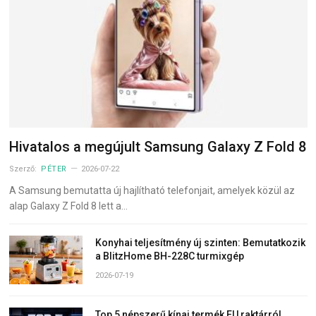
Hivatalos a megújult Samsung Galaxy Z Fold 8
Szerző:
PÉTER
2026-07-22
A Samsung bemutatta új hajlítható telefonjait, amelyek közül az
alap Galaxy Z Fold 8 lett a…
Konyhai teljesítmény új szinten: Bemutatkozik
a BlitzHome BH-228C turmixgép
2026-07-19
Top 5 népszerű kínai termék EU raktárról