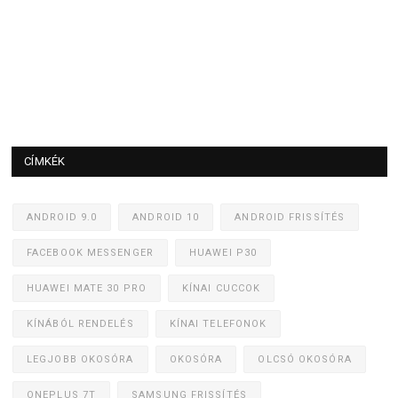
CÍMKÉK
ANDROID 9.0
ANDROID 10
ANDROID FRISSÍTÉS
FACEBOOK MESSENGER
HUAWEI P30
HUAWEI MATE 30 PRO
KÍNAI CUCCOK
KÍNÁBÓL RENDELÉS
KÍNAI TELEFONOK
LEGJOBB OKOSÓRA
OKOSÓRA
OLCSÓ OKOSÓRA
ONEPLUS 7T
SAMSUNG FRISSÍTÉS