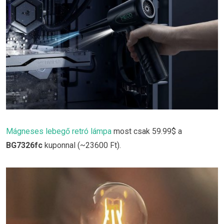
Mágneses lebegő retró lámpa
most csak 59.99$ a
BG7326fc
kuponnal (~23600 Ft).