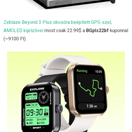
Zeblaze Beyond 3 Plus okosóra beépített GPS-szel,
AMOLED kijelzővel
most csak 22.99$ a
BGpls22bf
kuponnal
(~9100 Ft).