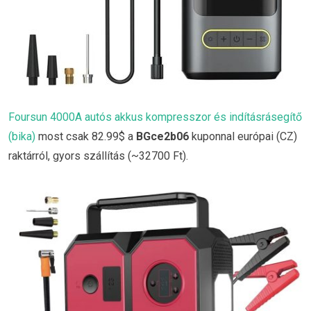
Foursun 4000A autós akkus kompresszor és indításrásegítő
(bika)
most csak 82.99$ a
BGce2b06
kuponnal európai (CZ)
raktárról, gyors szállítás (~32700 Ft).