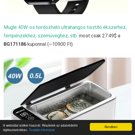
Mugle 40W-os hordozható ultrahangos tisztító ékszerhez,
fémpénzekhez, szemüveghez, stb.
most csak 27.49$ a
BG171186
kuponnal (~10900 Ft).
A weboldal sütiket használ. Részletek az adatvédelmi
Rendben
tájékoztatónkban.
További információ