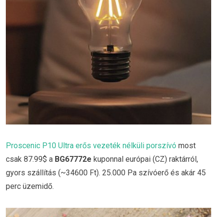
Proscenic P10 Ultra erős vezeték nélküli porszívó
most
csak 87.99$ a
BG67772e
kuponnal európai (CZ) raktárról,
gyors szállítás (~34600 Ft). 25.000 Pa szívóerő és akár 45
perc üzemidő.