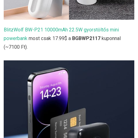
BlitzWolf BW-P21 10000mAh 22.5W gyorstöltős mini
powerbank
most csak 17.99$ a
BGBWP2117
kuponnal
(~7100 Ft).