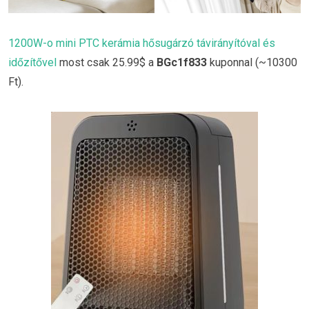
1200W-o mini PTC kerámia hősugárzó távirányítóval és
időzítővel
most csak 25.99$ a
BGc1f833
kuponnal (~10300
Ft).