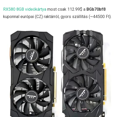
RX580 8GB videókártya
most csak 112.99$ a
BGb70bf8
kuponnal európai (CZ) raktárról, gyors szállítás (~44500 Ft).