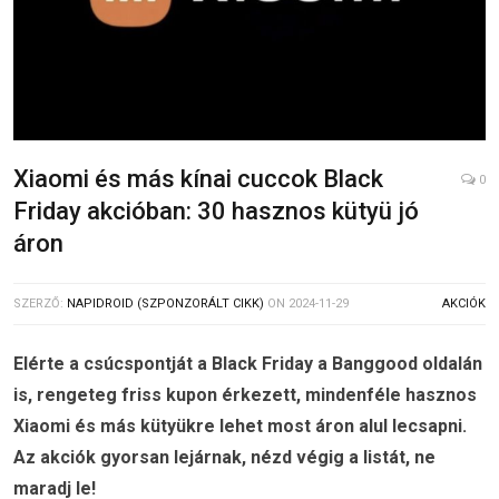
Xiaomi és más kínai cuccok Black
0
Friday akcióban: 30 hasznos kütyü jó
áron
SZERZŐ:
NAPIDROID (SZPONZORÁLT CIKK)
ON
2024-11-29
AKCIÓK
Elérte a csúcspontját a Black Friday a Banggood oldalán
is, rengeteg friss kupon érkezett, mindenféle hasznos
Xiaomi és más kütyükre lehet most áron alul lecsapni.
Az akciók gyorsan lejárnak, nézd végig a listát, ne
maradj le!