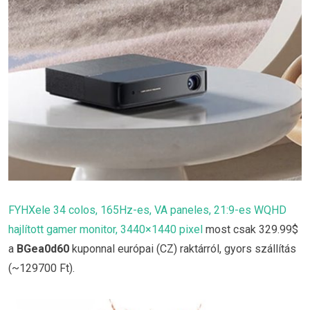
FYHXele 34 colos, 165Hz-es, VA paneles, 21:9-es WQHD
hajlított gamer monitor, 3440×1440 pixel
most csak 329.99$
a
BGea0d60
kuponnal európai (CZ) raktárról, gyors szállítás
(~129700 Ft).