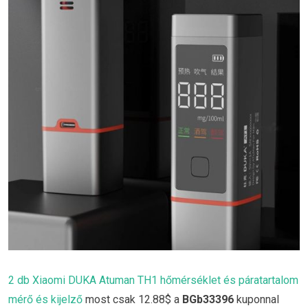
2 db Xiaomi DUKA Atuman TH1 hőmérséklet és páratartalom
mérő és kijelző
most csak 12.88$ a
BGb33396
kuponnal