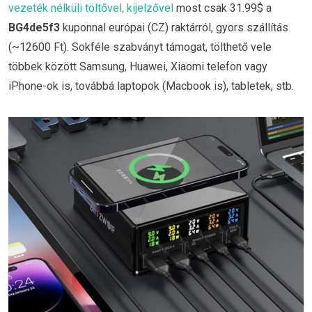
vezeték nélküli töltővel, kijelzővel
most csak 31.99$ a
BG4de5f3
kuponnal európai (CZ) raktárról, gyors szállítás
(~12600 Ft). Sokféle szabványt támogat, tölthető vele
többek között Samsung, Huawei, Xiaomi telefon vagy
iPhone-ok is, továbbá laptopok (Macbook is), tabletek, stb.