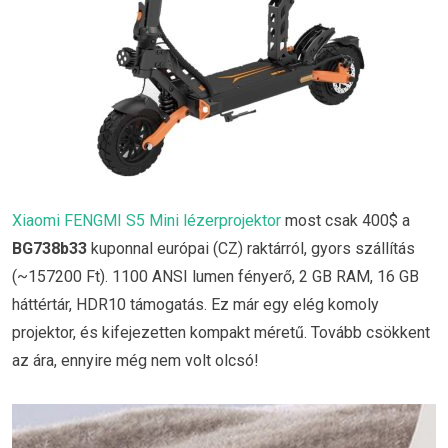
Xiaomi FENGMI S5 Mini lézerprojektor
most csak 400$ a
BG738b33
kuponnal európai (CZ) raktárról, gyors szállítás
(~157200 Ft). 1100 ANSI lumen fényerő, 2 GB RAM, 16 GB
háttértár, HDR10 támogatás. Ez már egy elég komoly
projektor, és kifejezetten kompakt méretű. Tovább csökkent
az ára, ennyire még nem volt olcsó!