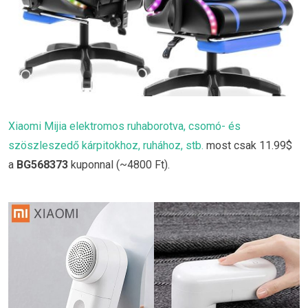
Xiaomi Mijia elektromos ruhaborotva, csomó- és
szöszleszedő kárpitokhoz, ruhához, stb.
most csak 11.99$
a
BG568373
kuponnal (~4800 Ft).