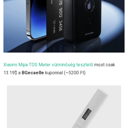
Xiaomi Mijia TDS Meter vízminőség tesztelő
most csak
13.19$ a
BGecae8e
kuponnal (~5200 Ft).