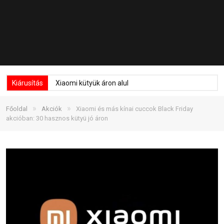
Kiárusítás
Xiaomi kütyük áron alul
»
»
Főoldal
Akciók
Xiaomi és más kínai cuccok Black Friday
akcióban: 30 hasznos kütyü jó áron