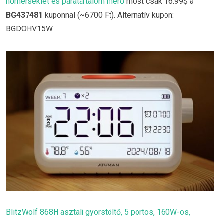
hőmérséklet és páratartalom mérő
most csak 16.99$ a
BG437481
kuponnal (~6700 Ft). Alternatív kupon:
BGDOHV15W
BlitzWolf 868H asztali gyorstöltő, 5 portos, 160W-os,