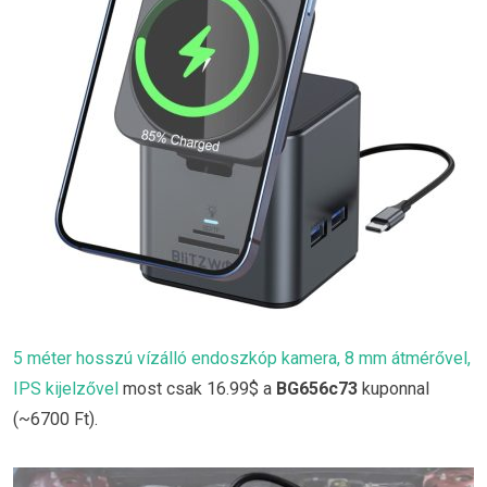
5 méter hosszú vízálló endoszkóp kamera, 8 mm átmérővel,
IPS kijelzővel
most csak 16.99$ a
BG656c73
kuponnal
(~6700 Ft).