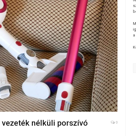
s
b
M
i
a
K
vezeték nélküli porszívó
0