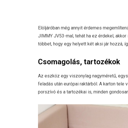
Elöljáróban még annyit érdemes megemlíteni
JIMMY JV53-mal, tehát ha ez érdekel, akkor is
többet, hogy egy helyett két aksi jár hozzá,
Csomagolás, tartozékok
Az eszköz egy viszonylag nagyméretű, egy
feladás után európai raktárból. A karton tele
porszívó és a tartozékai is, minden gondosa