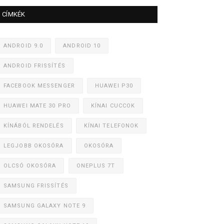
CÍMKÉK
ANDROID 9.0
ANDROID 10
ANDROID FRISSÍTÉS
FACEBOOK MESSENGER
HUAWEI P30
HUAWEI MATE 30 PRO
KÍNAI CUCCOK
KÍNÁBÓL RENDELÉS
KÍNAI TELEFONOK
LEGJOBB OKOSÓRA
OKOSÓRA
OLCSÓ OKOSÓRA
ONEPLUS 7T
SAMSUNG FRISSÍTÉS
SAMSUNG GALAXY NOTE 9