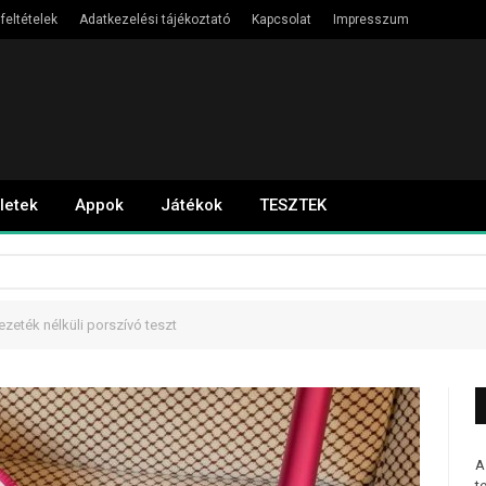
feltételek
Adatkezelési tájékoztató
Kapcsolat
Impresszum
letek
Appok
Játékok
TESZTEK
zeték nélküli porszívó teszt
A
t