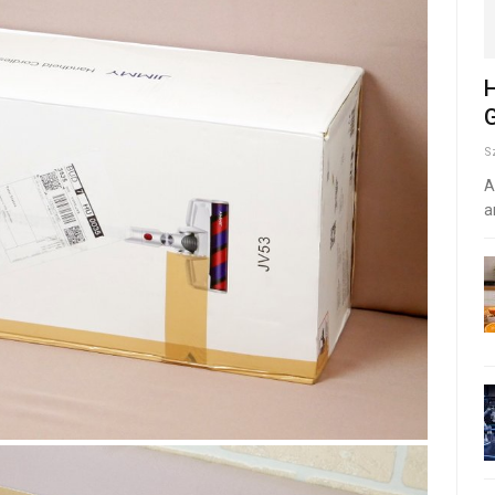
H
G
S
A
a