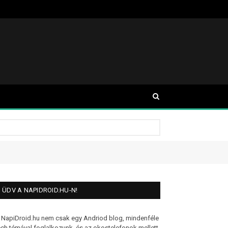
ÜDV A NAPIDROID.HU-N!
 NapiDroid.hu nem csak egy Andriod blog, mindenféle
ech témával foglalkozunk, és az okostelefonok mellett