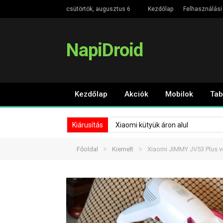
csütörtök, augusztus 6
Kezdőlap
Felhasználási 
NapiDroid
Kezdőlap
Akciók
Mobilok
Tab
Kiárusítás
Xiaomi kütyük áron alul
»
»
Főoldal
Kiemelt
Xiaomi JIMMY JV53 Plus ve