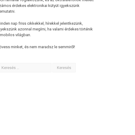
zámos érdekes elektronikai kütyüt igyekszünk
emutatni.
inden nap friss cikkekkel, hírekkel jelentkezünk,
gyekszünk azonnal megírni, ha valami érdekes történik
 mobilos világban.
övess minket, és nem maradsz le semmiről!