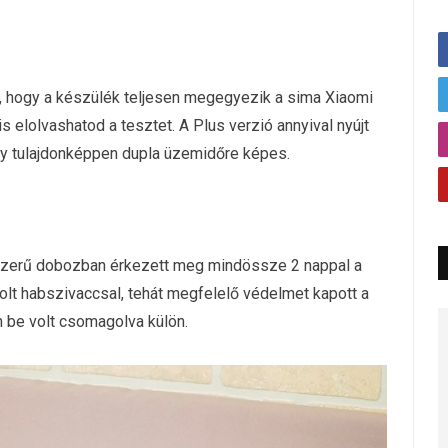
, hogy a készülék teljesen megegyezik a sima Xiaomi
 elolvashatod a tesztet. A Plus verzió annyival nyújt
 így tulajdonképpen dupla üzemidőre képes.
szerű dobozban érkezett meg mindössze 2 nappal a
 volt habszivaccsal, tehát megfelelő védelmet kapott a
n be volt csomagolva külön.