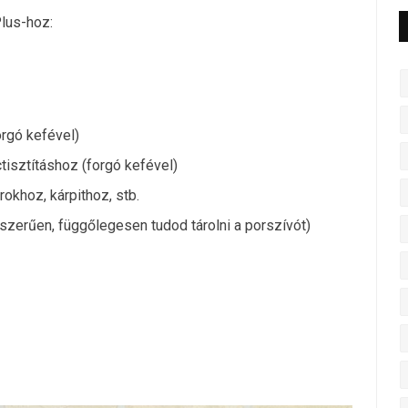
lus-hoz:
orgó kefével)
tisztításhoz (forgó kefével)
okhoz, kárpithoz, stb.
gyszerűen, függőlegesen tudod tárolni a porszívót)