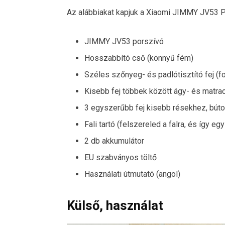
Az alábbiakat kapjuk a Xiaomi JIMMY JV53 P
JIMMY JV53 porszívó
Hosszabbító cső (könnyű fém)
Széles szőnyeg- és padlótisztító fej (f
Kisebb fej többek között ágy- és matrac
3 egyszerűbb fej kisebb résekhez, bútor
Fali tartó (felszereled a falra, és így e
2 db akkumulátor
EU szabványos töltő
Használati útmutató (angol)
Külső, használat