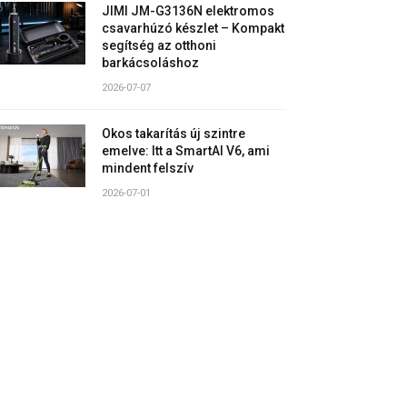
JIMI JM-G3136N elektromos
csavarhúzó készlet – Kompakt
segítség az otthoni
barkácsoláshoz
2026-07-07
Okos takarítás új szintre
emelve: Itt a SmartAI V6, ami
mindent felszív
2026-07-01