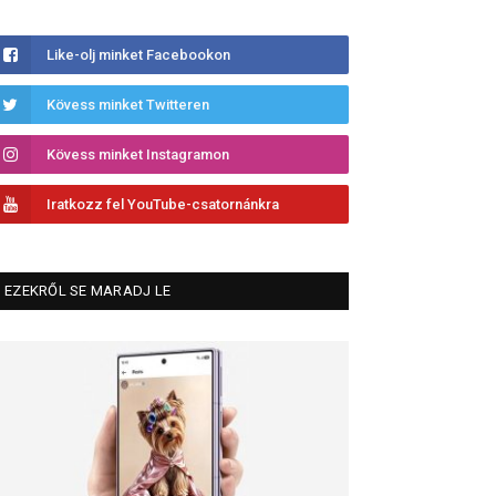
Like-olj minket Facebookon
Kövess minket Twitteren
Kövess minket Instagramon
Iratkozz fel YouTube-csatornánkra
EZEKRŐL SE MARADJ LE