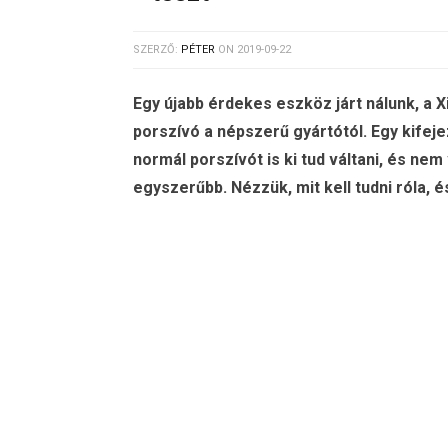
SZERZŐ:
PÉTER
ON
2019-09-22
Egy újabb érdekes eszköz járt nálunk, a 
porszívó a népszerű gyártótól. Egy kifej
normál porszívót is ki tud váltani, és nem
egyszerűbb. Nézzük, mit kell tudni róla, é