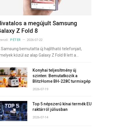
ivatalos a megújult Samsung
alaxy Z Fold 8
zerző:
PÉTER
2026-07-22
 Samsung bemutatta új hajlítható telefonjait,
melyek közül az alap Galaxy Z Fold 8 lett a…
Konyhai teljesítmény új
szinten: Bemutatkozik a
BlitzHome BH-228C turmixgép
2026-07-19
Top 5 népszerű kínai termék EU
raktárról júliusban
2026-07-14