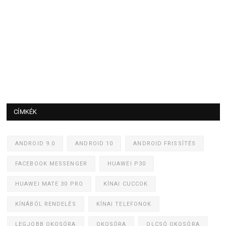
CÍMKÉK
ANDROID 9.0
ANDROID 10
ANDROID FRISSÍTÉS
FACEBOOK MESSENGER
HUAWEI P30
HUAWEI MATE 30 PRO
KÍNAI CUCCOK
KÍNÁBÓL RENDELÉS
KÍNAI TELEFONOK
LEGJOBB OKOSÓRA
OKOSÓRA
OLCSÓ OKOSÓRA