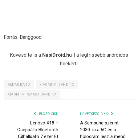
Forrás: Banggood
Kövesd te is a
NapiDroid.hu
-t a legfrissebb androidos
hírekért!
REDMI BAND
XIAOMI MI BAND 4C
XIAOMI MI SMART BAND 4C
ELŐZŐ CIKK
KÖVETKEZŐ CIKK
Lenovo X18 –
A Samsung szerint
Cseppálló Bluetooth
2030-ra a 6G és a
fülhallgató 7 ezer Ft
hologram lesz a menő