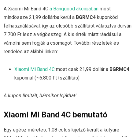
A Xiaomi Mi Band 4C
a Banggood akciójában
most
mindössze 21,99 dollárba kerül a
BGRMC4
kuponkód
felhasználásával, így az olcsóbb szállítást választva durván
7 700 Ft lesz a végösszeg. A kis érték miatt ráadásul a
vámolni sem fogják a csomagot. További részletek és
rendelés az alábbi linken:
Xiaomi Mi Band 4C
most csak 21,99 dollár a
BGRMC4
kuponnal (~6.800 Ft+szállítás)
A kupon limitált, bármikor lejárhat!
Xiaomi Mi Band 4C bemutató
Egy egész méretes, 1,08 colos kijelző került a kütyüre