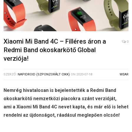
Xiaomi Mi Band 4C – Filléres áron a
0
Redmi Band okoskarkötő Global
verziója!
SZERZŐ:
NAPIDROID (SZPONZORÁLT CIKK)
ON
2020-07-18
WEAR
Nemrég hivatalosan is bejelentették a Redmi Band
okoskarkötő nemzetközi piacokra szánt verzióját,
ami a Xiaomi Mi Band 4C nevet kapta, és már elő is lehet
rendelni az újdonságot, ráadásul meglepően olcsón!