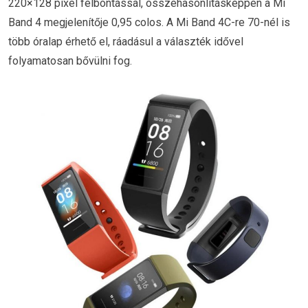
220×128 pixel felbontással, összehasonlításképpen a Mi
Band 4 megjelenítője 0,95 colos. A Mi Band 4C-re 70-nél is
több óralap érhető el, ráadásul a választék idővel
folyamatosan bővülni fog.