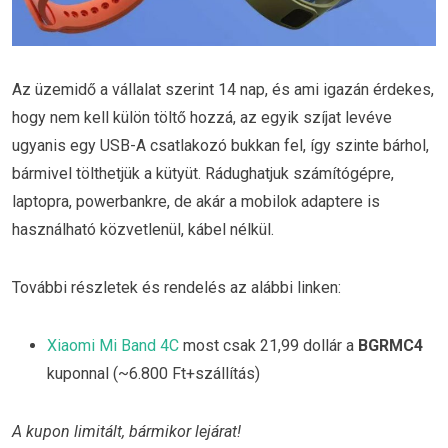
Az üzemidő a vállalat szerint 14 nap, és ami igazán érdekes,
hogy nem kell külön töltő hozzá, az egyik szíjat levéve
ugyanis egy USB-A csatlakozó bukkan fel, így szinte bárhol,
bármivel tölthetjük a kütyüt. Rádughatjuk számítógépre,
laptopra, powerbankre, de akár a mobilok adaptere is
használható közvetlenül, kábel nélkül.
További részletek és rendelés az alábbi linken:
Xiaomi Mi Band 4C
most csak 21,99 dollár a
BGRMC4
kuponnal (~6.800 Ft+szállítás)
A kupon limitált, bármikor lejárat!