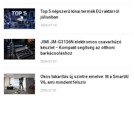
Top 5 népszerű kínai termék EU raktárról
júliusban
2026-07-14
JIMI JM-G3136N elektromos csavarhúzó
készlet – Kompakt segítség az otthoni
barkácsoláshoz
2026-07-07
Okos takarítás új szintre emelve: Itt a SmartAI
V6, ami mindent felszív
2026-07-01