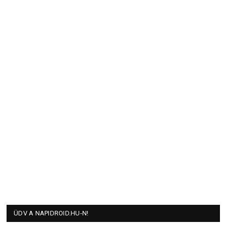
ÜDV A NAPIDROID.HU-N!