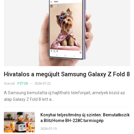
Hivatalos a megújult Samsung Galaxy Z Fold 8
Szerző:
PÉTER
2026-07-22
A Samsung bemutatta új hajlítható telefonjait, amelyek közül az
alap Galaxy Z Fold 8 lett a…
Konyhai teljesítmény új szinten: Bemutatkozik
a BlitzHome BH-228C turmixgép
2026-07-19