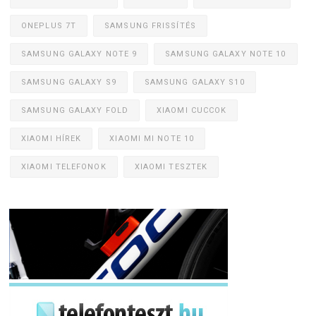
ONEPLUS 7T
SAMSUNG FRISSÍTÉS
SAMSUNG GALAXY NOTE 9
SAMSUNG GALAXY NOTE 10
SAMSUNG GALAXY S9
SAMSUNG GALAXY S10
SAMSUNG GALAXY FOLD
XIAOMI CUCCOK
XIAOMI HÍREK
XIAOMI MI NOTE 10
XIAOMI TELEFONOK
XIAOMI TESZTEK