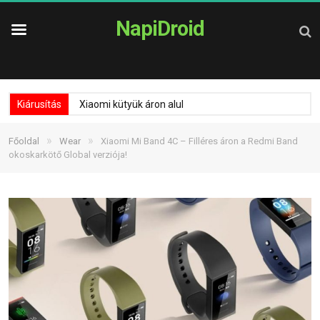
NapiDroid
Kiárusítás
Xiaomi kütyük áron alul
»
»
Főoldal
Wear
Xiaomi Mi Band 4C – Filléres áron a Redmi Band
okoskarkötő Global verziója!