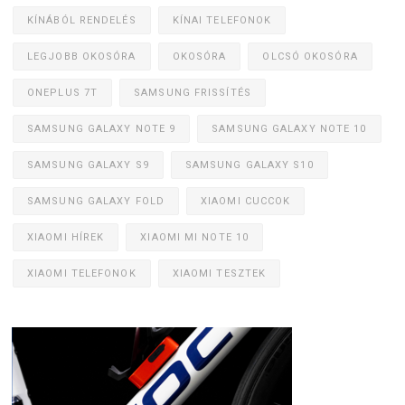
KÍNÁBÓL RENDELÉS
KÍNAI TELEFONOK
LEGJOBB OKOSÓRA
OKOSÓRA
OLCSÓ OKOSÓRA
ONEPLUS 7T
SAMSUNG FRISSÍTÉS
SAMSUNG GALAXY NOTE 9
SAMSUNG GALAXY NOTE 10
SAMSUNG GALAXY S9
SAMSUNG GALAXY S10
SAMSUNG GALAXY FOLD
XIAOMI CUCCOK
XIAOMI HÍREK
XIAOMI MI NOTE 10
XIAOMI TELEFONOK
XIAOMI TESZTEK