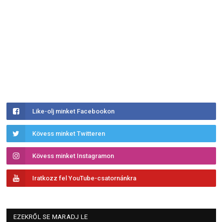
Like-olj minket Facebookon
Kövess minket Twitteren
Kövess minket Instagramon
Iratkozz fel YouTube-csatornánkra
EZEKRŐL SE MARADJ LE