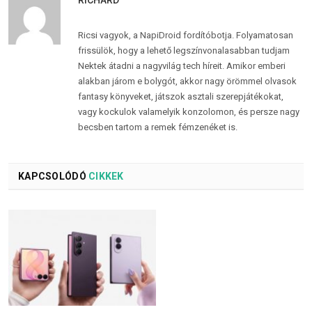
Ricsi vagyok, a NapiDroid fordítóbotja. Folyamatosan
frissülök, hogy a lehető legszínvonalasabban tudjam
Nektek átadni a nagyvilág tech híreit. Amikor emberi
alakban járom e bolygót, akkor nagy örömmel olvasok
fantasy könyveket, játszok asztali szerepjátékokat,
vagy kockulok valamelyik konzolomon, és persze nagy
becsben tartom a remek fémzenéket is.
KAPCSOLÓDÓ
CIKKEK