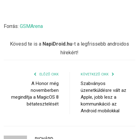
Forrás:
GSMArena
Kövesd te is a
NapiDroid.hu
-t a legfrissebb androidos
hírekért!
ELŐZŐ CIKK
KÖVETKEZŐ CIKK
A Honor még
Szabványos
novemberben
üzenetküldésre vált az
megindítja a MagicOS 8
Apple, jobb lesz a
bétatesztelését
kommunikáció az
Android mobilokkal
RICHÁRD