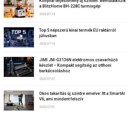
Konyhai teljesítmény új szinten: Bemutatkozik
a BlitzHome BH-228C turmixgép
2026-07-19
Top 5 népszerű kínai termék EU raktárról
júliusban
2026-07-14
JIMI JM-G3136N elektromos csavarhúzó
készlet – Kompakt segítség az otthoni
barkácsoláshoz
2026-07-07
Okos takarítás új szintre emelve: Itt a SmartAI
V6, ami mindent felszív
2026-07-01