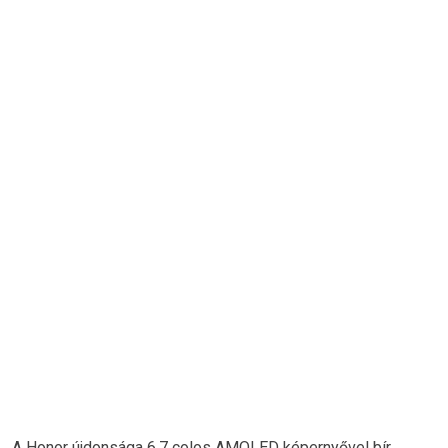
A Honor újdonsága 6,7 colos AMOLED képernyővel bír,