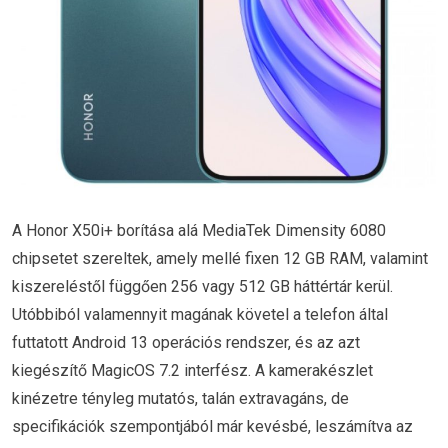
A Honor X50i+ borítása alá MediaTek Dimensity 6080
chipsetet szereltek, amely mellé fixen 12 GB RAM, valamint
kiszereléstől függően 256 vagy 512 GB háttértár kerül.
Utóbbiból valamennyit magának követel a telefon által
futtatott Android 13 operációs rendszer, és az azt
kiegészítő MagicOS 7.2 interfész. A kamerakészlet
kinézetre tényleg mutatós, talán extravagáns, de
specifikációk szempontjából már kevésbé, leszámítva az