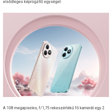
elsődleges képrögzítő egységet.
A 108 megapixeles, f/1,75 rekeszértékű fő kamerát egy 2