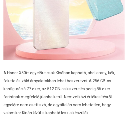
A Honor X50i+ egyelőre csak Kínában kapható, ahol arany, kék,
fekete és zöld árnyalatokban lehet beszerezni. A 256 GB-os
konfiguráció 77 ezer, az 512 GB-os kiszerelés pedig 86 ezer
forintnak megfelelő jüanba kerül. Nemzetközi értékesítésről
egyelőre nem esett szó, de egyáltalán nem lehetetlen, hogy
valamikor Kínán kívül is kapható lesz a készülék.