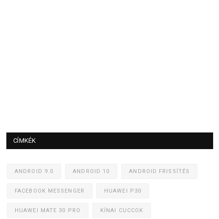
CÍMKÉK
ANDROID 9.0
ANDROID 10
ANDROID FRISSÍTÉS
FACEBOOK MESSENGER
HUAWEI P30
HUAWEI MATE 30 PRO
KÍNAI CUCCOK