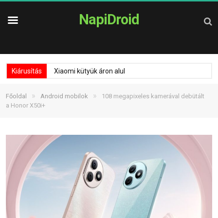
NapiDroid
Kiárusítás
Xiaomi kütyük áron alul
»
»
Főoldal
Android mobilok
108 megapixeles kamerával debütált
a Honor X50i+