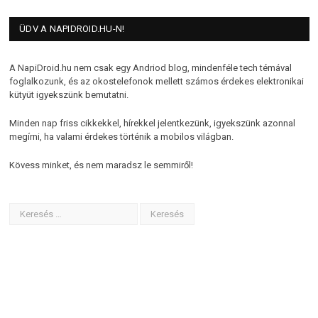
ÜDV A NAPIDROID.HU-N!
A NapiDroid.hu nem csak egy Andriod blog, mindenféle tech témával
foglalkozunk, és az okostelefonok mellett számos érdekes elektronikai
kütyüt igyekszünk bemutatni.
Minden nap friss cikkekkel, hírekkel jelentkezünk, igyekszünk azonnal
megírni, ha valami érdekes történik a mobilos világban.
Kövess minket, és nem maradsz le semmiről!