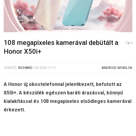
108 megapixeles kamerával debütált a
0
Honor X50i+
SZERZŐ:
RICHÁRD
ON
2023-11-17
ANDROID MOBILOK
A Honor új okostelefonnal jelentkezett, befutott az
X50i+. A készülék egészen baráti árazással, könnyű
kialakítással és 108 megapixeles elsődleges kamerával
érkezett.