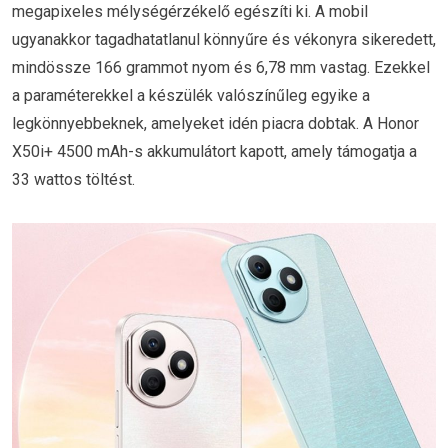
megapixeles mélységérzékelő egészíti ki. A mobil
ugyanakkor tagadhatatlanul könnyűre és vékonyra sikeredett,
mindössze 166 grammot nyom és 6,78 mm vastag. Ezekkel
a paraméterekkel a készülék valószínűleg egyike a
legkönnyebbeknek, amelyeket idén piacra dobtak. A Honor
X50i+ 4500 mAh-s akkumulátort kapott, amely támogatja a
33 wattos töltést.