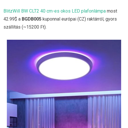
BlitzWill BW CLT2 40 cm-es okos LED plafonlámpa
most
42.99$ a
BGDB005
kuponnal európai (CZ) raktárról, gyors
szállítás (~15200 Ft).