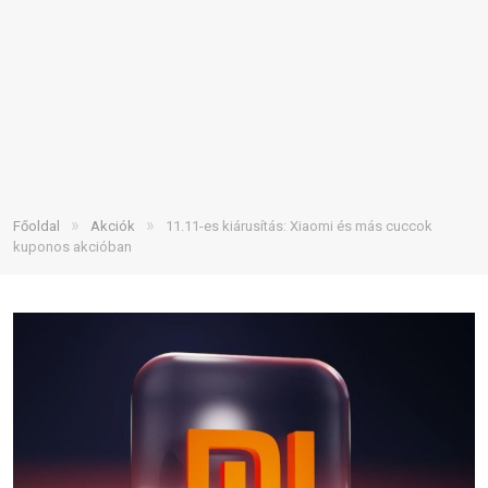
»
»
Főoldal
Akciók
11.11-es kiárusítás: Xiaomi és más cuccok
kuponos akcióban