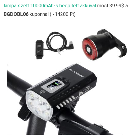
lámpa szett 10000mAh-s beépített akkuval
most 39.99$ a
BGDOBL06
kuponnal (~14200 Ft).