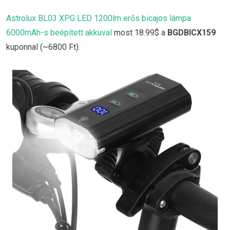
Astrolux BL03 XPG LED 1200lm erős bicajos lámpa
6000mAh-s beépített akkuval
most 18.99$ a
BGDBICX159
kuponnal (~6800 Ft).