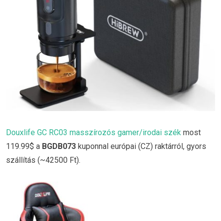
Douxlife GC RC03 masszírozós gamer/irodai szék
most
119.99$ a
BGDB073
kuponnal európai (CZ) raktárról, gyors
szállítás (~42500 Ft).