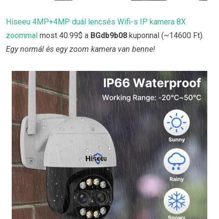
Hiseeu 4MP+4MP duál lencsés Wifi-s IP kamera 8X
zoommal
most 40.99$ a
BGdb9b08
kuponnal (~14600 Ft).
Egy normál és egy zoom kamera van benne!