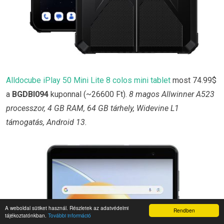
Alldocube iPlay 50 Mini Lite 8 colos mini tablet
most 74.99$
a
BGDBI094
kuponnal (~26600 Ft).
8 magos Allwinner A523
processzor, 4 GB RAM, 64 GB tárhely, Widevine L1
támogatás, Android 13.
A weboldal sütiket használ. Részletek az adatvédelmi
Rendben
tájékoztatónkban.
További információ