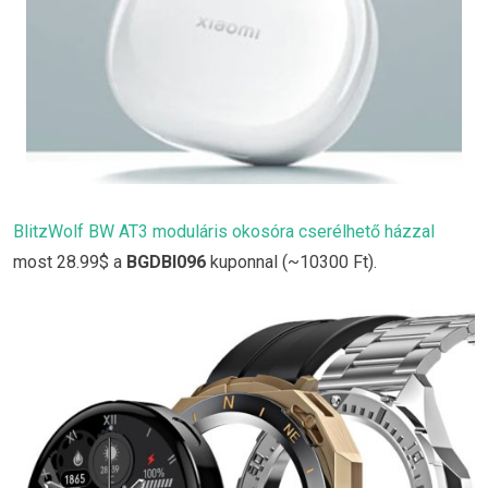
BlitzWolf BW AT3 moduláris okosóra cserélhető házzal
most 28.99$ a
BGDBI096
kuponnal (~10300 Ft).