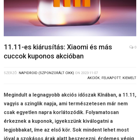
11.11-es kiárusítás: Xiaomi és más
0
cuccok kuponos akcióban
SZERZŐ:
NAPIDROID (SZPONZORÁLT CIKK)
ON
2023-11-07
AKCIÓK
,
FELKAPOTT
,
KIEMELT
Megindult a legnagyobb akciós időszak Kínában, a 11.11,
vagyis a szinglik napja, ami természetesen már nem
csak egyetlen napra korlátozódik. Folyamatosan
érkeznek a kuponok, igyekszünk kiválogatni a
legjobbakat, íme az első kör. Sok mindent lehet most
jóval a szokásos árak alatt beszerezni, érdemes végig