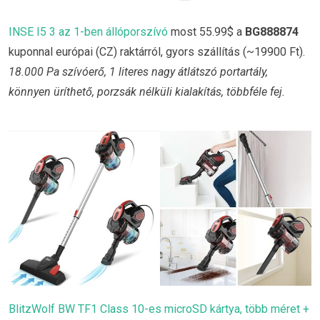
INSE I5 3 az 1-ben állóporszívó
most 55.99$ a
BG888874
kuponnal európai (CZ) raktárról, gyors szállítás (~19900 Ft).
18.000 Pa szívóerő, 1 literes nagy átlátszó portartály,
könnyen üríthető, porzsák nélküli kialakítás, többféle fej.
BlitzWolf BW TF1 Class 10-es microSD kártya, több méret +