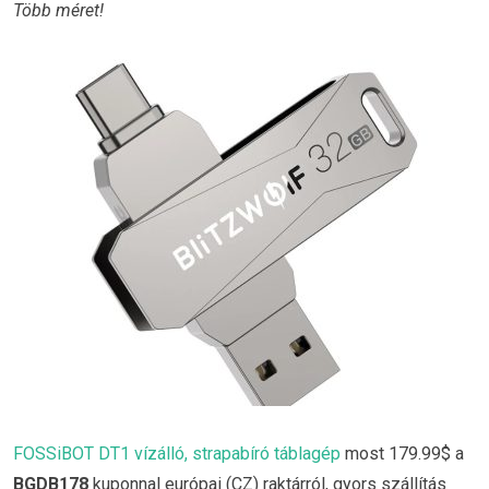
Több méret!
FOSSiBOT DT1 vízálló, strapabíró táblagép
most 179.99$ a
BGDB178
kuponnal európai (CZ) raktárról, gyors szállítás