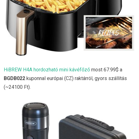
HiBREW H4A hordozható mini kávéfőző
most 67.99$ a
BGDB022
kuponnal európai (CZ) raktárról, gyors szállítás
(~24100 Ft).