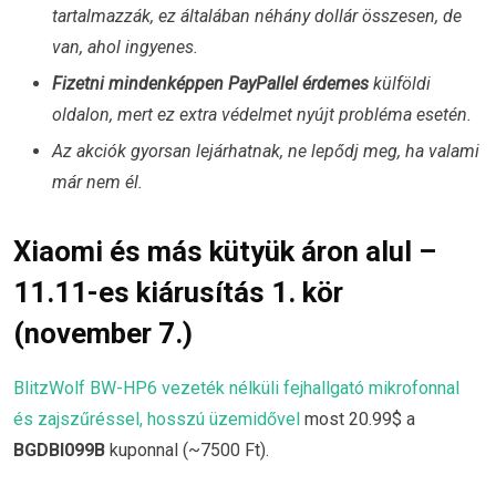
tartalmazzák, ez általában néhány dollár összesen, de
van, ahol ingyenes.
Fizetni mindenképpen PayPallel érdemes
külföldi
oldalon, mert ez extra védelmet nyújt probléma esetén.
Az akciók gyorsan lejárhatnak, ne lepődj meg, ha valami
már nem él.
Xiaomi és más kütyük áron alul –
11.11-es kiárusítás 1. kör
(november 7.)
BlitzWolf BW-HP6 vezeték nélküli fejhallgató mikrofonnal
és zajszűréssel, hosszú üzemidővel
most 20.99$ a
BGDBI099B
kuponnal (~7500 Ft).