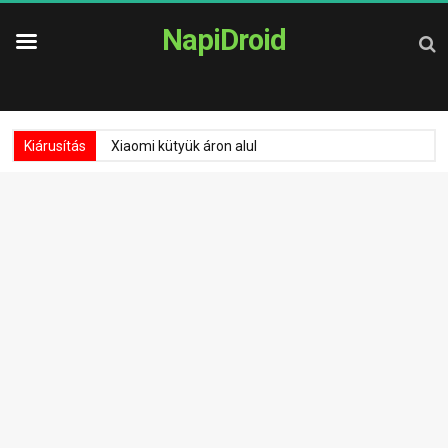
NapiDroid
Kiárusítás
Xiaomi kütyük áron alul