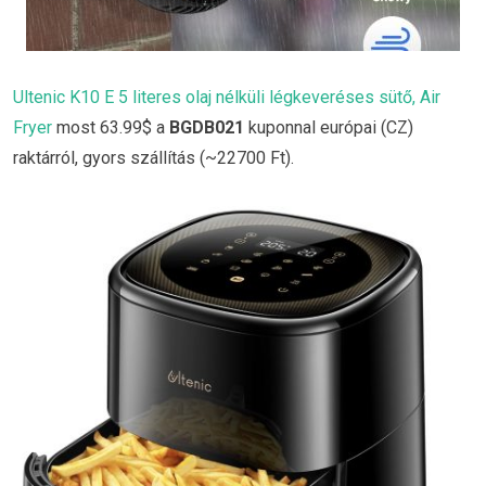
Ultenic K10 E 5 literes olaj nélküli légkeveréses sütő, Air
Fryer
most 63.99$ a
BGDB021
kuponnal európai (CZ)
raktárról, gyors szállítás (~22700 Ft).