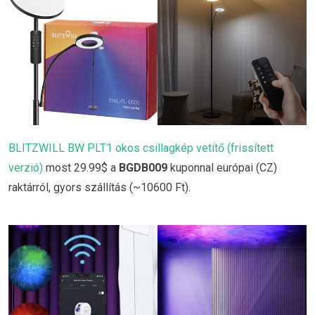
BLITZWILL BW PLT1 okos csillagkép vetítő (frissített
verzió)
most 29.99$ a
BGDB009
kuponnal európai (CZ)
raktárról, gyors szállítás (~10600 Ft).