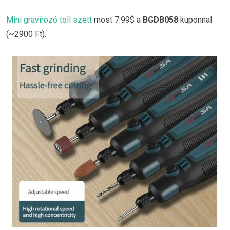
Mini gravírozó toll szett
most 7.99$ a
BGDB058
kuponnal
(~2900 Ft).