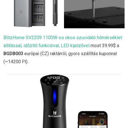
BlitzHome SV2209 1100W-os okos szuvidáló hőmérséklet
állítással, időzítő funkcióval, LED kijelzővel
most 39.99$ a
BGDB003
európai (CZ) raktárról, gyors szállítás kuponnal
(~14200 Ft).