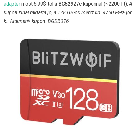
adapter
most 5.99$-tól a
BG52927e
kuponnal (~2200 Ft).
A
kupon kínai raktárra jó, a 128 GB-os méret kb. 4750 Ft-ra jön
ki. Alternatív kupon: BGDB076