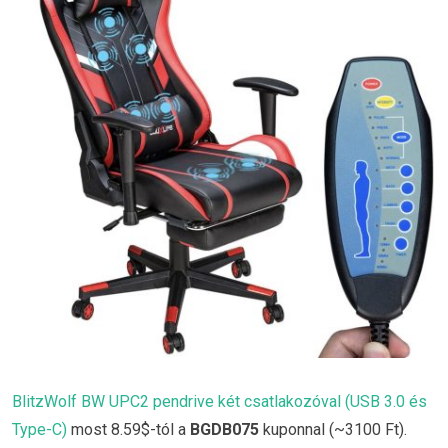
BlitzWolf BW UPC2 pendrive két csatlakozóval (USB 3.0 és
Type-C)
most 8.59$-tól a
BGDB075
kuponnal (~3100 Ft).