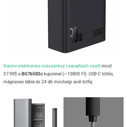
Xiaomi elektromos műszerész csavarhúzó szett
most
37.99$ a
BG7b583c
kuponnal (~13800 Ft).
USB-C töltés,
mágneses tábla és 24 db minőségi acél bitfej.