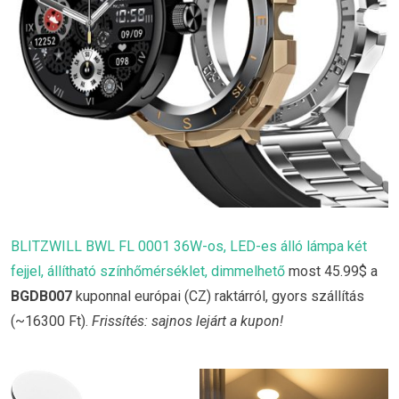
BLITZWILL BWL FL 0001 36W-os, LED-es álló lámpa két
fejjel, állítható színhőmérséklet, dimmelhető
most 45.99$ a
BGDB007
kuponnal európai (CZ) raktárról, gyors szállítás
(~16300 Ft).
Frissítés: sajnos lejárt a kupon!