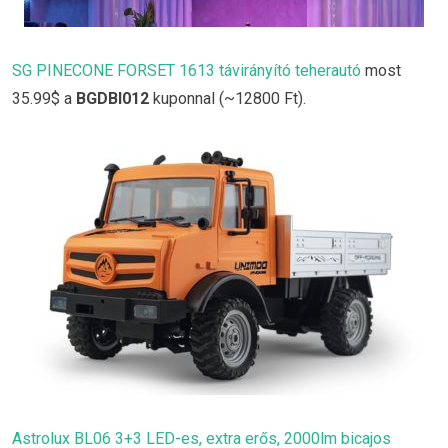
SG PINECONE FORSET 1613 távirányító teherautó
most
35.99$ a
BGDBI012
kuponnal (~12800 Ft).
Astrolux BL06 3+3 LED-es, extra erős, 2000lm bicajos