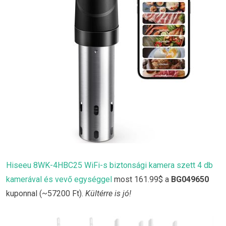
Hiseeu 8WK-4HBC25 WiFi-s biztonsági kamera szett 4 db
kamerával és vevő egységgel
most 161.99$ a
BG049650
kuponnal (~57200 Ft).
Kültérre is jó!