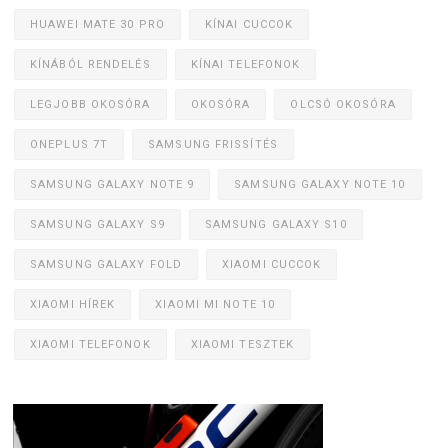
HUAWEI MATE 30 PRO
KÍNAI CUCCOK
KÍNÁBÓL RENDELÉS
KÍNAI TELEFONOK
LEGJOBB OKOSÓRA
OKOSÓRA
OLCSÓ OKOSÓRA
ONEPLUS 7T
SAMSUNG FRISSÍTÉS
SAMSUNG GALAXY NOTE 9
SAMSUNG GALAXY NOTE 10
SAMSUNG GALAXY S9
SAMSUNG GALAXY S10
SAMSUNG GALAXY FOLD
XIAOMI CUCCOK
XIAOMI HÍREK
XIAOMI MI NOTE 10
XIAOMI TELEFONOK
XIAOMI TESZTEK