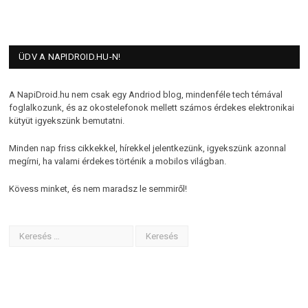
ÜDV A NAPIDROID.HU-N!
A NapiDroid.hu nem csak egy Andriod blog, mindenféle tech témával
foglalkozunk, és az okostelefonok mellett számos érdekes elektronikai
kütyüt igyekszünk bemutatni.
Minden nap friss cikkekkel, hírekkel jelentkezünk, igyekszünk azonnal
megírni, ha valami érdekes történik a mobilos világban.
Kövess minket, és nem maradsz le semmiről!