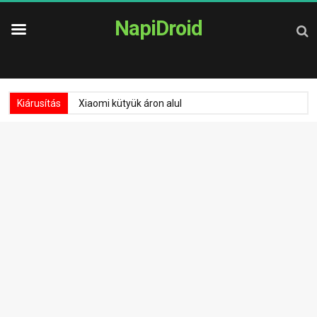
NapiDroid
Kiárusítás
Xiaomi kütyük áron alul