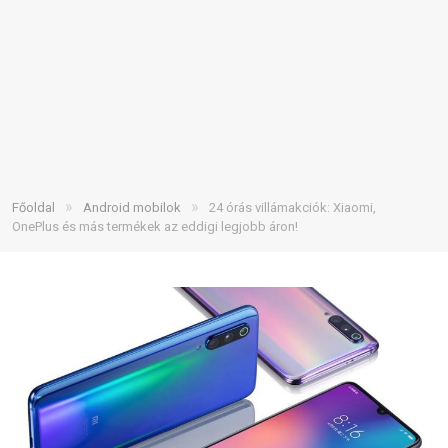
»
»
Főoldal
Android mobilok
24 órás villámakciók: Xiaomi,
OnePlus és más termékek az eddigi legjobb áron!