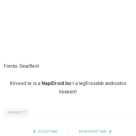
Forrás: GearBest
Kövesd te is a
NapiDroid.hu
-t a legfrissebb androidos
hírekért!
GEARBEST
ELŐZŐ CIKK
KÖVETKEZŐ CIKK