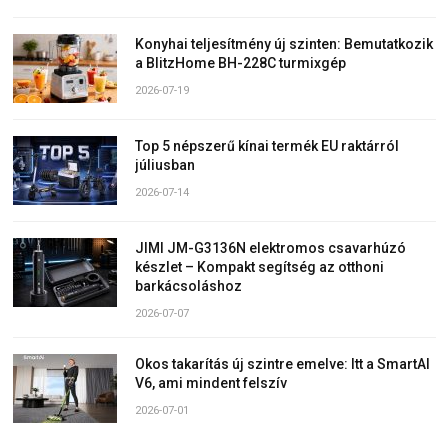
Konyhai teljesítmény új szinten: Bemutatkozik
a BlitzHome BH-228C turmixgép
2026-07-19
Top 5 népszerű kínai termék EU raktárról
júliusban
2026-07-14
JIMI JM-G3136N elektromos csavarhúzó
készlet – Kompakt segítség az otthoni
barkácsoláshoz
2026-07-07
Okos takarítás új szintre emelve: Itt a SmartAI
V6, ami mindent felszív
2026-07-01