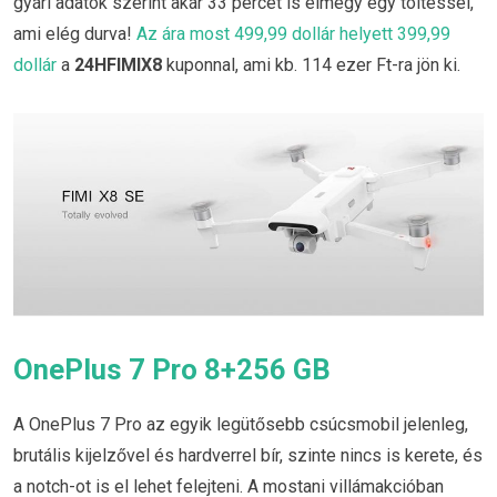
gyári adatok szerint akár 33 percet is elmegy egy töltéssel,
ami elég durva!
Az ára most 499,99 dollár helyett 399,99
dollár
a
24HFIMIX8
kuponnal, ami kb. 114 ezer Ft-ra jön ki.
OnePlus 7 Pro 8+256 GB
A OnePlus 7 Pro az egyik legütősebb csúcsmobil jelenleg,
brutális kijelzővel és hardverrel bír, szinte nincs is kerete, és
a notch-ot is el lehet felejteni. A mostani villámakcióban