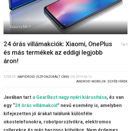
Xiaomi Mi 9
24 órás villámakciók: Xiaomi, OnePlus
0
és más termékek az eddigi legjobb
áron!
SZERZŐ:
NAPIDROID (SZPONZORÁLT CIKK)
ON
2019-06-12
ANDROID MOBILOK
,
EGYÉB HÍREK
Javában tart
a GearBest nagy nyári kiárusítása
, és van
egy “
24 órás villámakció
” nevű esemény is, amelyben
kifejezetten jó árakat találunk különféle
okostelefonokra, robotporszívókra, elektromos
rollerekre és más hasznos kütyükre. Nem érdemes