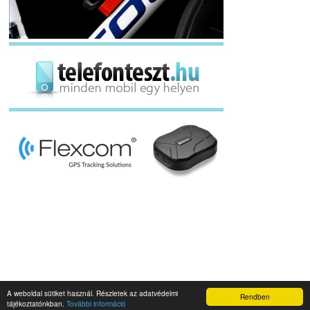
A weboldal sütiket használ. Részletek az adatvédelmi
Rendben
Napidroid.hu 2019
tájékoztatónkban.
További információ