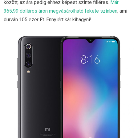
között, az ára pedig ehhez képest szinte filléres.
Már
365,99 dolláros áron megvásárolható fekete színben
, ami
durván 105 ezer Ft. Ennyiért kár kihagyni!