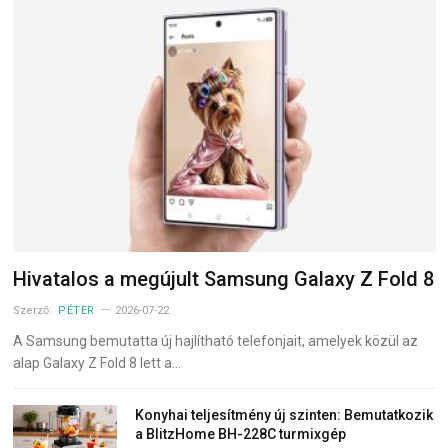
Hivatalos a megújult Samsung Galaxy Z Fold 8
Szerző:
PÉTER
2026-07-22
A Samsung bemutatta új hajlítható telefonjait, amelyek közül az
alap Galaxy Z Fold 8 lett a…
Konyhai teljesítmény új szinten: Bemutatkozik
a BlitzHome BH-228C turmixgép