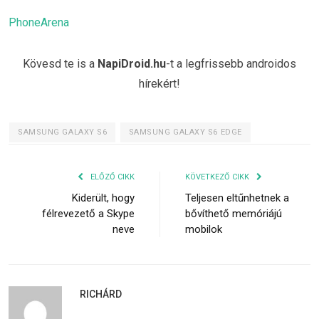
PhoneArena
Kövesd te is a
NapiDroid.hu
-t a legfrissebb androidos
hírekért!
SAMSUNG GALAXY S6
SAMSUNG GALAXY S6 EDGE
ELŐZŐ CIKK
KÖVETKEZŐ CIKK
Kiderült, hogy
Teljesen eltűnhetnek a
félrevezető a Skype
bővíthető memóriájú
neve
mobilok
RICHÁRD