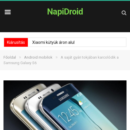
NapiDroid
Kiárusítás
Xiaomi kütyük áron alul
»
»
Főoldal
Android mobilok
A saját gyári tokjában karcolódik a
Samsung Galaxy S6