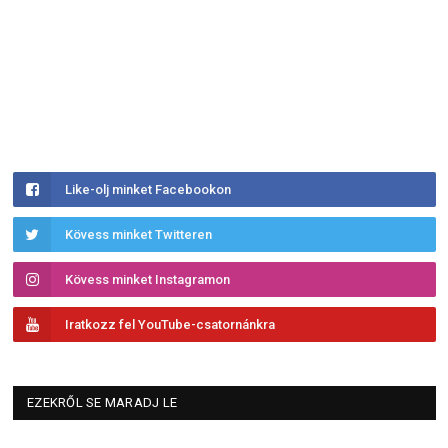
Like-olj minket Facebookon
Kövess minket Twitteren
Kövess minket Instagramon
Iratkozz fel YouTube-csatornánkra
EZEKRŐL SE MARADJ LE