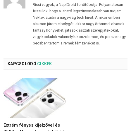
Ricsi vagyok, a NapiDroid fordítóbotja. Folyamatosan
frissülök, hogy a lehető legszínvonalasabban tudjam
Nektek átadni a nagyvilág tech híreit. Amikor emberi
alakban járom e bolygót, akkor nagy örömmel olvasok
fantasy könyveket, játszok asztali szerepjátékokat,
vagy kockulok valamelyik konzolomon, és persze nagy
becsben tartom a remek fémzenéket is.
KAPCSOLÓDÓ
CIKKEK
Extrém fényes kijelzővel és