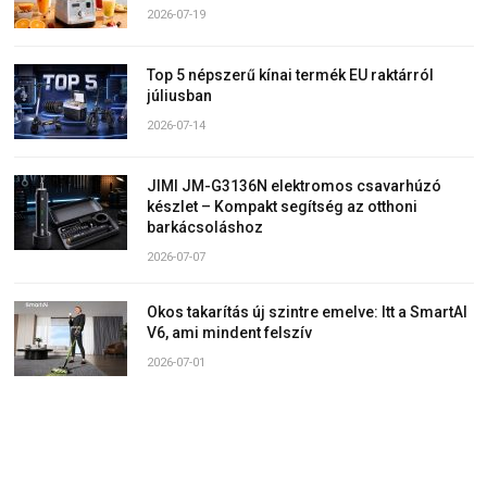
2026-07-19
Top 5 népszerű kínai termék EU raktárról
júliusban
2026-07-14
JIMI JM-G3136N elektromos csavarhúzó
készlet – Kompakt segítség az otthoni
barkácsoláshoz
2026-07-07
Okos takarítás új szintre emelve: Itt a SmartAI
V6, ami mindent felszív
2026-07-01