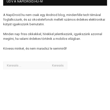
ÜDV A NAPIDROID.HU-N!
A NapiDroid.hu nem csak egy Andriod blog, mindenféle tech témával
foglalkozunk, és az okostelefonok mellett számos érdekes elektronikai
kütyüt igyekszünk bemutatni.
Minden nap friss cikkekkel, hírekkel jelentkezünk, igyekszünk azonnal
megírni, ha valami érdekes történik a mobilos világban.
Kövess minket, és nem maradsz le semmiről!