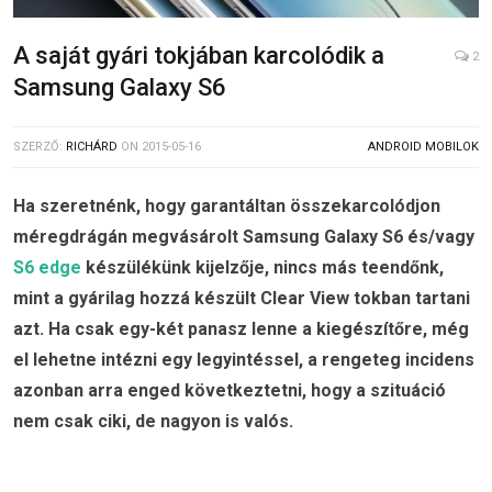
A saját gyári tokjában karcolódik a
2
Samsung Galaxy S6
SZERZŐ:
RICHÁRD
ON
2015-05-16
ANDROID MOBILOK
Ha szeretnénk, hogy garantáltan összekarcolódjon
méregdrágán megvásárolt Samsung Galaxy S6 és/vagy
S6 edge
készülékünk kijelzője, nincs más teendőnk,
mint a gyárilag hozzá készült Clear View tokban tartani
azt. Ha csak egy-két panasz lenne a kiegészítőre, még
el lehetne intézni egy legyintéssel, a rengeteg incidens
azonban arra enged következtetni, hogy a szituáció
nem csak ciki, de nagyon is valós.