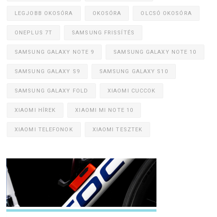
LEGJOBB OKOSÓRA
OKOSÓRA
OLCSÓ OKOSÓRA
ONEPLUS 7T
SAMSUNG FRISSÍTÉS
SAMSUNG GALAXY NOTE 9
SAMSUNG GALAXY NOTE 10
SAMSUNG GALAXY S9
SAMSUNG GALAXY S10
SAMSUNG GALAXY FOLD
XIAOMI CUCCOK
XIAOMI HÍREK
XIAOMI MI NOTE 10
XIAOMI TELEFONOK
XIAOMI TESZTEK