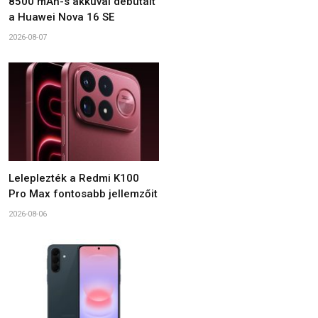
8500 mAh-s akkuval debütált
a Huawei Nova 16 SE
2026-08-07
Leleplezték a Redmi K100
Pro Max fontosabb jellemzőit
2026-08-06