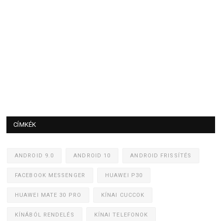
CÍMKÉK
ANDROID 9.0
ANDROID 10
ANDROID FRISSÍTÉS
FACEBOOK MESSENGER
HUAWEI P30
HUAWEI MATE 30 PRO
KÍNAI CUCCOK
KÍNÁBÓL RENDELÉS
KÍNAI TELEFONOK