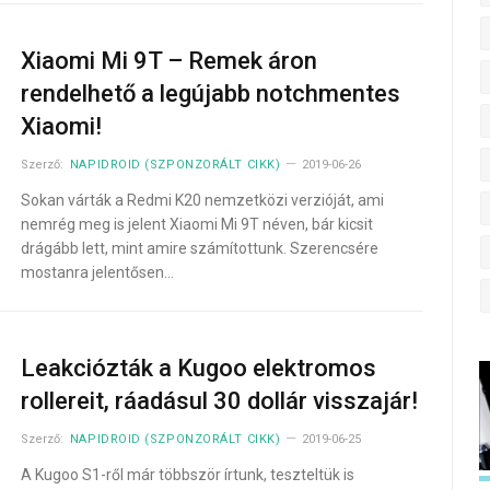
Xiaomi Mi 9T – Remek áron
rendelhető a legújabb notchmentes
Xiaomi!
Szerző:
NAPIDROID (SZPONZORÁLT CIKK)
2019-06-26
Sokan várták a Redmi K20 nemzetközi verzióját, ami
nemrég meg is jelent Xiaomi Mi 9T néven, bár kicsit
drágább lett, mint amire számítottunk. Szerencsére
mostanra jelentősen…
Leakciózták a Kugoo elektromos
rollereit, ráadásul 30 dollár visszajár!
Szerző:
NAPIDROID (SZPONZORÁLT CIKK)
2019-06-25
A Kugoo S1-ről már többször írtunk, teszteltük is