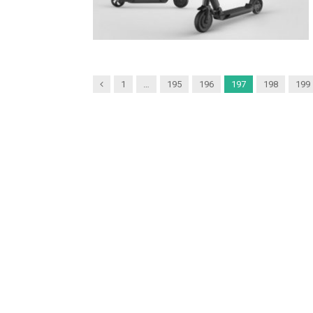
Previous
1
…
195
196
197
198
199