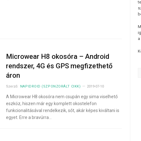
t
s
b
M
i
a
K
Microwear H8 okosóra – Android
rendszer, 4G és GPS megfizethető
áron
Szerző:
NAPIDROID (SZPONZORÁLT CIKK)
2019-07-10
A Microwear H8 okosóra nem csupán egy sima viselhető
eszköz, hiszen már egy komplett okostelefon
funkcionalitásával rendelkezik, sőt, akár képes kiváltani is
egyet. Erre a bravúrra…