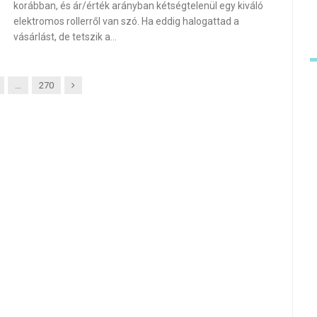
korábban, és ár/érték arányban kétségtelenül egy kiváló
elektromos rollerről van szó. Ha eddig halogattad a
vásárlást, de tetszik a…
Next
…
270