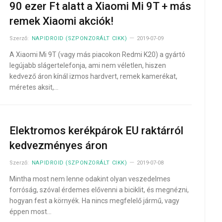
90 ezer Ft alatt a Xiaomi Mi 9T + más
remek Xiaomi akciók!
Szerző:
NAPIDROID (SZPONZORÁLT CIKK)
2019-07-09
A Xiaomi Mi 9T (vagy más piacokon Redmi K20) a gyártó
legújabb slágertelefonja, ami nem véletlen, hiszen
kedvező áron kínál izmos hardvert, remek kamerékat,
méretes aksit,…
Elektromos kerékpárok EU raktárról
kedvezményes áron
Szerző:
NAPIDROID (SZPONZORÁLT CIKK)
2019-07-08
Mintha most nem lenne odakint olyan veszedelmes
forróság, szóval érdemes elővenni a biciklit, és megnézni,
hogyan fest a környék. Ha nincs megfelelő jármű, vagy
éppen most…