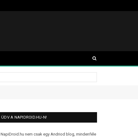
ÜDV A NAPIDROID.HU-N!
 NapiDroid.hu nem csak egy Andriod blog, mindenféle