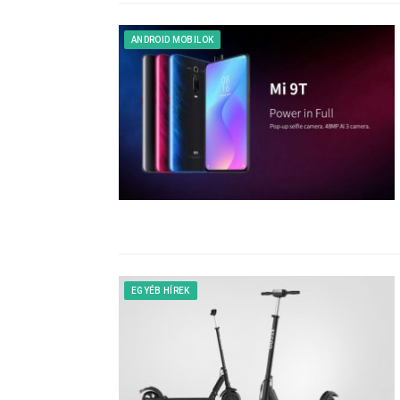
ANDROID MOBILOK
EGYÉB HÍREK