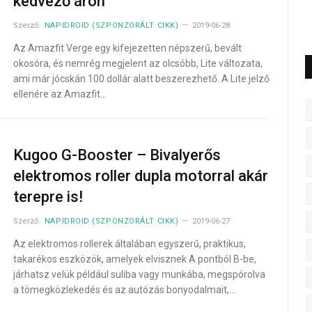
kedvező áron
Szerző:
NAPIDROID (SZPONZORÁLT CIKK)
2019-06-28
Az Amazfit Verge egy kifejezetten népszerű, bevált
okosóra, és nemrég megjelent az olcsóbb, Lite változata,
ami már jócskán 100 dollár alatt beszerezhető. A Lite jelző
ellenére az Amazfit…
Kugoo G-Booster – Bivalyerős
elektromos roller dupla motorral akár
terepre is!
Szerző:
NAPIDROID (SZPONZORÁLT CIKK)
2019-06-27
Az elektromos rollerek általában egyszerű, praktikus,
takarékos eszközök, amelyek elvisznek A pontból B-be,
járhatsz velük például suliba vagy munkába, megspórolva
a tömegközlekedés és az autózás bonyodalmait,…