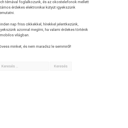
ech témával foglalkozunk, és az okostelefonok mellett
zámos érdekes elektronikai kütyüt igyekszünk
emutatni.
inden nap friss cikkekkel, hírekkel jelentkezünk,
gyekszünk azonnal megírni, ha valami érdekes történik
 mobilos világban.
övess minket, és nem maradsz le semmiről!