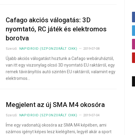
Cafago akciós válogatás: 3D
nyomtató, RC játék és elektromos
borotva
Szerző:
NAPIDROID (SZPONZORÁLT CIKK)
2019-07-08
Újabb akciós válogatást hoztunk a Cafago webáruháztól,
van itt egy viszonylag olcsó 3D nyomtató EU raktárról, egy
remek távirányítós autó szintén EU raktárról, valamint egy
elektromos…
Megjelent az új SMA M4 okosóra
Szerző:
NAPIDROID (SZPONZORÁLT CIKK)
2019-07-04
Íme egy vadonatúj okosóra az SMA M4 képében, ami
számos igényt képes lesz kielégíteni, legyél akár a sport