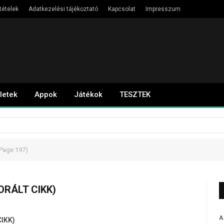
tételek
Adatkezelési tájékoztató
Kapcsolat
Impresszum
letek
Appok
Játékok
TESZTEK
Page 197)
ORÁLT CIKK)
A
IKK)