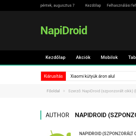
péntek, augusztus 7
Kezdőlap
Felhasználási fel
NapiDroid
Kezdőlap
Akciók
Mobilok
Tab
Kiárusítás
Xiaomi kütyük áron alul
»
Főoldal
Szerző: NapiDroid (szponzorált cikk)
(
AUTHOR
NAPIDROID (SZPONZ
NAPIDROID (SZPONZORÁLT C