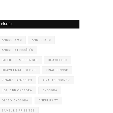
CÍMKÉK
ANDROID 9.0
ANDROID 10
ANDROID FRISSÍTÉS
FACEBOOK MESSENGER
HUAWEI P30
HUAWEI MATE 30 PRO
KÍNAI CUCCOK
KÍNÁBÓL RENDELÉS
KÍNAI TELEFONOK
LEGJOBB OKOSÓRA
OKOSÓRA
OLCSÓ OKOSÓRA
ONEPLUS 7T
SAMSUNG FRISSÍTÉS