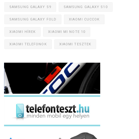
SAMSUNG GALAXY S9
SAMSUNG GALAXY S10
SAMSUNG GALAXY FOLD
XIAOMI CUCCOK
XIAOMI HÍREK
XIAOMI MI NOTE 10
XIAOMI TELEFONOK
XIAOMI TESZTEK