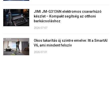
JIMI JM-G3136N elektromos csavarhúzó
készlet – Kompakt segítség az otthoni
barkácsoláshoz
2026-07-07
Okos takarítás új szintre emelve: Itt a SmartAI
V6, ami mindent felszív
2026-07-01