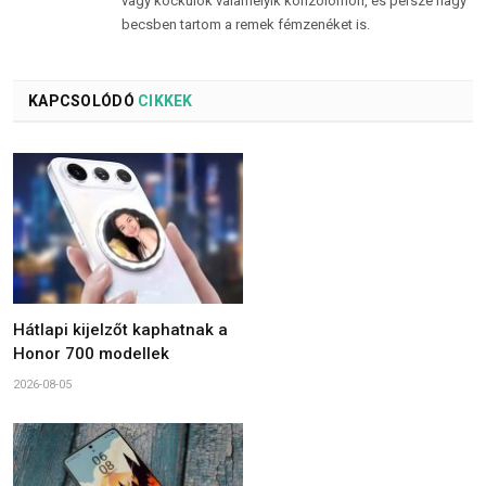
vagy kockulok valamelyik konzolomon, és persze nagy
becsben tartom a remek fémzenéket is.
KAPCSOLÓDÓ
CIKKEK
Hátlapi kijelzőt kaphatnak a
Honor 700 modellek
2026-08-05