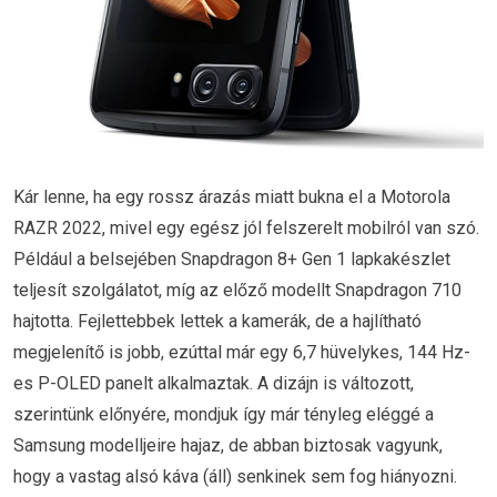
Kár lenne, ha egy rossz árazás miatt bukna el a Motorola
RAZR 2022, mivel egy egész jól felszerelt mobilról van szó.
Például a belsejében Snapdragon 8+ Gen 1 lapkakészlet
teljesít szolgálatot, míg az előző modellt Snapdragon 710
hajtotta. Fejlettebbek lettek a kamerák, de a hajlítható
megjelenítő is jobb, ezúttal már egy 6,7 hüvelykes, 144 Hz-
es P-OLED panelt alkalmaztak. A dizájn is változott,
szerintünk előnyére, mondjuk így már tényleg eléggé a
Samsung modelljeire hajaz, de abban biztosak vagyunk,
hogy a vastag alsó káva (áll) senkinek sem fog hiányozni.