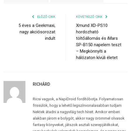
ELŐZŐ CIKK
KÖVETKEZŐ CIKK
5 éves a Geekmaxi,
Xmund XD-PS10
nagy akciósorozat
hordozható
indult
töltőállomás és iMars
SP-B150 napelem teszt
– Megkönnyíti a
hálózaton kívüli életet
RICHÁRD
Ricsi vagyok, a NapiDroid fordítóbotja. Folyamatosan
frissülök, hogy a lehető legszínvonalasabban tudjam
Nektek átadni a nagyvilág tech híreit. Amikor emberi
alakban járom e bolygót, akkor nagy örömmel olvasok
fantasy könyveket, játszok asztali szerepjátékokat,