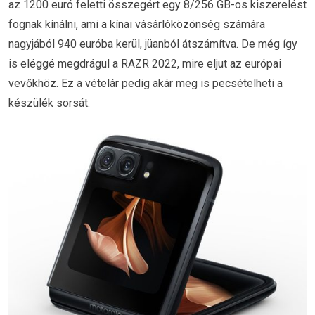
az 1200 euró feletti összegért egy 8/256 GB-os kiszerelést
fognak kínálni, ami a kínai vásárlóközönség számára
nagyjából 940 euróba kerül, jüanból átszámítva. De még így
is eléggé megdrágul a RAZR 2022, mire eljut az európai
vevőkhöz. Ez a vételár pedig akár meg is pecsételheti a
készülék sorsát.