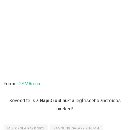
Forrás:
GSMArena
Kövesd te is a
NapiDroid.hu
-t a legfrissebb androidos
hírekért!
MOTOROLA RAZR 2022
SAMSUNG GALAXY Z FLIP 4