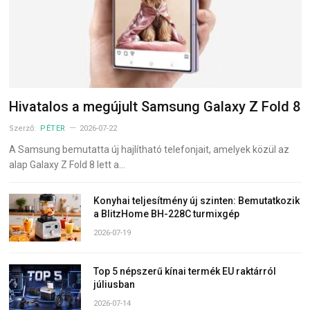
Hivatalos a megújult Samsung Galaxy Z Fold 8
Szerző:
PÉTER
2026-07-22
A Samsung bemutatta új hajlítható telefonjait, amelyek közül az
alap Galaxy Z Fold 8 lett a…
Konyhai teljesítmény új szinten: Bemutatkozik
a BlitzHome BH-228C turmixgép
2026-07-19
Top 5 népszerű kínai termék EU raktárról
júliusban
2026-07-14