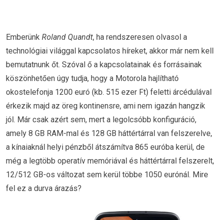
Emberünk
Roland Quandt
, ha rendszeresen olvasol a
technológiai világgal kapcsolatos híreket, akkor már nem kell
bemutatnunk őt. Szóval ő a kapcsolatainak és forrásainak
köszönhetően úgy tudja, hogy a Motorola hajlítható
okostelefonja 1200 euró (kb. 515 ezer Ft) feletti árcédulával
érkezik majd az öreg kontinensre, ami nem igazán hangzik
jól. Már csak azért sem, mert a legolcsóbb konfiguráció,
amely 8 GB RAM-mal és 128 GB háttértárral van felszerelve,
a kínaiaknál helyi pénzből átszámítva 865 euróba kerül, de
még a legtöbb operatív memóriával és háttértárral felszerelt,
12/512 GB-os változat sem kerül többe 1050 eurónál. Mire
fel ez a durva árazás?