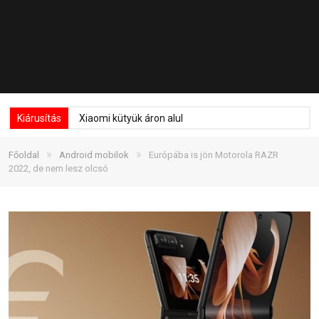
Kiárusítás
Xiaomi kütyük áron alul
»
»
Főoldal
Android mobilok
Európába is jön Motorola RAZR
2022, de nem lesz olcsó