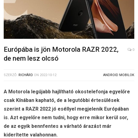
Európába is jön Motorola RAZR 2022,
0
de nem lesz olcsó
SZERZŐ:
RICHÁRD
ON
2022-10-12
ANDROID MOBILOK
A Motorola legújabb hajlítható okostelefonja egyelőre
csak Kínában kapható, de a legutóbbi értesülések
szerint a RAZR 2022 jó eséllyel megjelenik Európában
is. Azt egyelőre nem tudni, hogy erre mikor kerül sor,
de az egyik bennfentes a várható árazást már
kiderítette valahonnan.