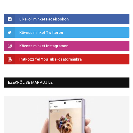
Like-olj minket Facebookon
Kövess minket Twitteren
Kövess minket Instagramon
Iratkozz fel YouTube-csatornánkra
EZEKRŐL SE MARADJ LE