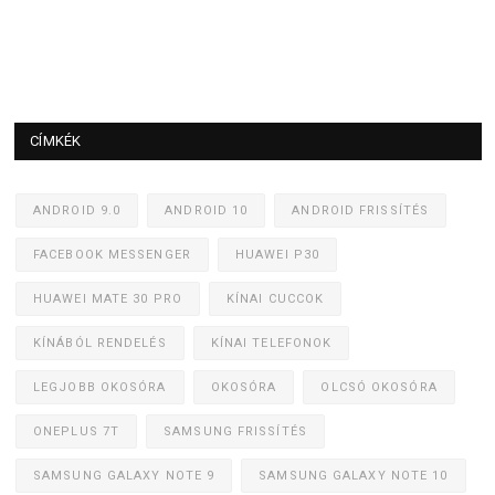
CÍMKÉK
ANDROID 9.0
ANDROID 10
ANDROID FRISSÍTÉS
FACEBOOK MESSENGER
HUAWEI P30
HUAWEI MATE 30 PRO
KÍNAI CUCCOK
KÍNÁBÓL RENDELÉS
KÍNAI TELEFONOK
LEGJOBB OKOSÓRA
OKOSÓRA
OLCSÓ OKOSÓRA
ONEPLUS 7T
SAMSUNG FRISSÍTÉS
SAMSUNG GALAXY NOTE 9
SAMSUNG GALAXY NOTE 10