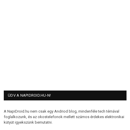
ÜDV A NAPIDROID.HU-N!
A NapiDroid.hu nem csak egy Andriod blog, mindenféle tech témával
foglalkozunk, és az okostelefonok mellett számos érdekes elektronikai
kütyüt igyekszünk bemutatni.