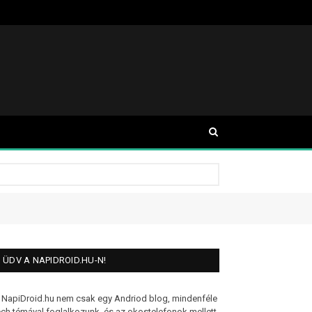
ÜDV A NAPIDROID.HU-N!
 NapiDroid.hu nem csak egy Andriod blog, mindenféle
ech témával foglalkozunk, és az okostelefonok mellett