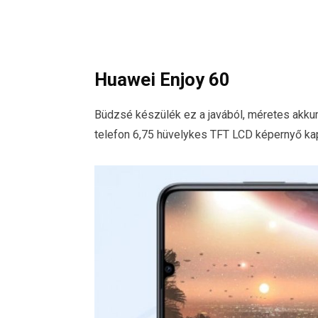
Huawei Enjoy 60
Büdzsé készülék ez a javából, méretes akku
telefon 6,75 hüvelykes TFT LCD képernyő ka