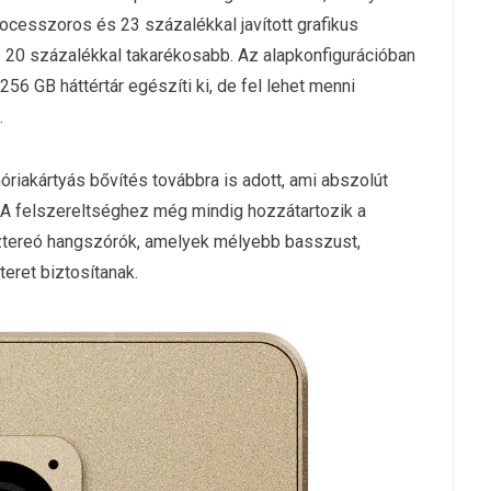
cesszoros és 23 százalékkal javított grafikus
 20 százalékkal takarékosabb. Az alapkonfigurációban
56 GB háttértár egészíti ki, de fel lehet menni
.
riakártyás bővítés továbbra is adott, ami abszolút
 A felszereltséghez még mindig hozzátartozik a
 sztereó hangszórók, amelyek mélyebb basszust,
eret biztosítanak.