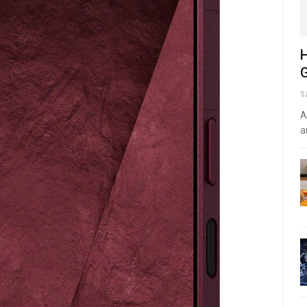
H
G
S
A
a