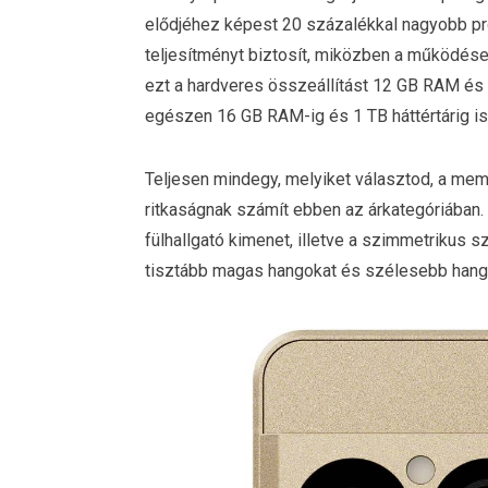
elődjéhez képest 20 százalékkal nagyobb pro
teljesítményt biztosít, miközben a működése
ezt a hardveres összeállítást 12 GB RAM és 2
egészen 16 GB RAM-ig és 1 TB háttértárig is
Teljesen mindegy, melyiket választod, a memó
ritkaságnak számít ebben az árkategóriában.
fülhallgató kimenet, illetve a szimmetrikus
tisztább magas hangokat és szélesebb hangt