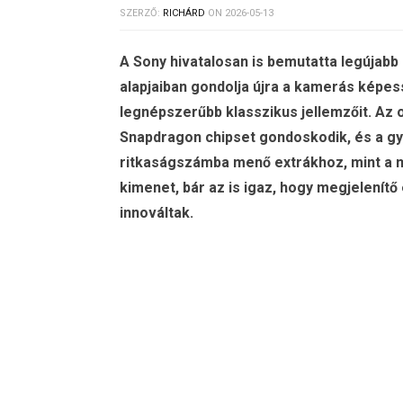
SZERZŐ:
RICHÁRD
ON
2026-05-13
A Sony hivatalosan is bemutatta legújabb c
alapjaiban gondolja újra a kamerás képe
legnépszerűbb klasszikus jellemzőit. Az
Snapdragon chipset gondoskodik, és a gy
ritkaságszámba menő extrákhoz, mint a m
kimenet, bár az is igaz, hogy megjelenít
innováltak.