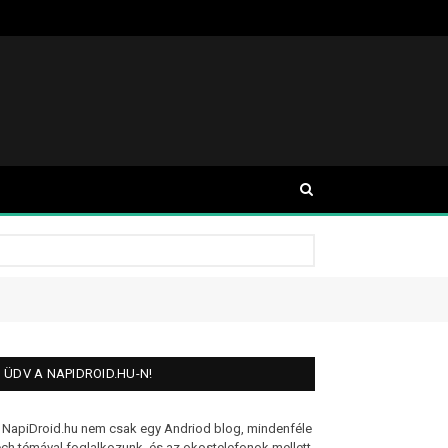
ÜDV A NAPIDROID.HU-N!
 NapiDroid.hu nem csak egy Andriod blog, mindenféle
ech témával foglalkozunk, és az okostelefonok mellett