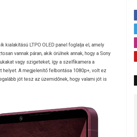
ík kialakítású LTPO OLED panel foglalja el, amely
ztosan vannak páran, akik örülnek annak, hogy a Sony
yukakat vagy szigeteket, így a szelfikamera a
 helyet. A megjelenítő felbontása 1080p+, volt ez
galább jót tesz az üzemidőnek, hogy valami jót is