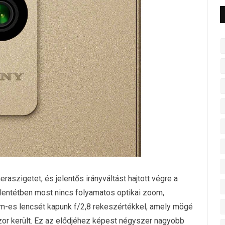
raszigetet, és jelentős irányváltást hajtott végre a
llentétben most nincs folyamatos optikai zoom,
mm-es lencsét kapunk f/2,8 rekeszértékkel, amely mögé
or került. Ez az elődjéhez képest négyszer nagyobb