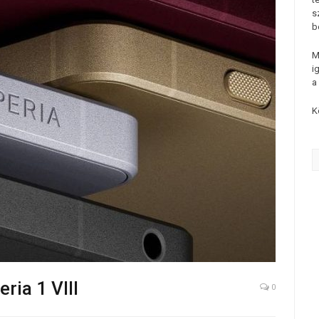
s
b
M
i
a
K
ria 1 VIII
0