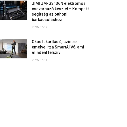
JIMI JM-G3136N elektromos
csavarhúzó készlet – Kompakt
segítség az otthoni
barkácsoláshoz
2026-07-07
Okos takarítás új szintre
emelve: Itt a SmartAI V6, ami
mindent felszív
2026-07-01