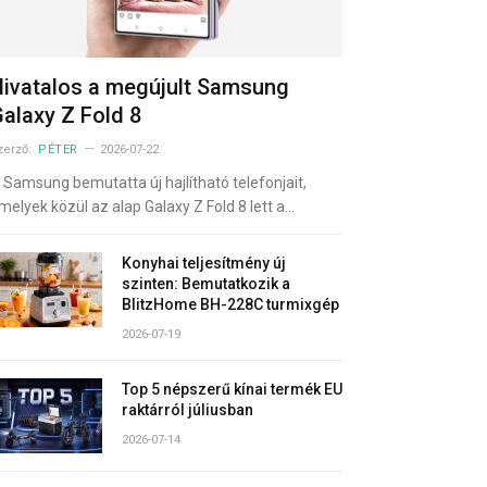
ivatalos a megújult Samsung
alaxy Z Fold 8
zerző:
PÉTER
2026-07-22
 Samsung bemutatta új hajlítható telefonjait,
melyek közül az alap Galaxy Z Fold 8 lett a…
Konyhai teljesítmény új
szinten: Bemutatkozik a
BlitzHome BH-228C turmixgép
2026-07-19
Top 5 népszerű kínai termék EU
raktárról júliusban
2026-07-14