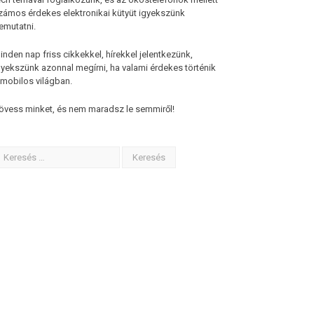
zámos érdekes elektronikai kütyüt igyekszünk
emutatni.
inden nap friss cikkekkel, hírekkel jelentkezünk,
gyekszünk azonnal megírni, ha valami érdekes történik
 mobilos világban.
övess minket, és nem maradsz le semmiről!