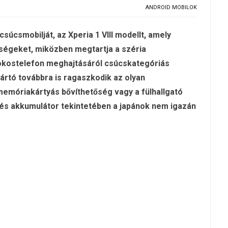
ANDROID MOBILOK
súcsmobilját, az Xperia 1 VIII modellt, amely
sségeket, miközben megtartja a széria
 okostelefon meghajtásáról csúcskategóriás
ártó továbbra is ragaszkodik az olyan
emóriakártyás bővíthetőség vagy a fülhallgató
ő és akkumulátor tekintetében a japánok nem igazán