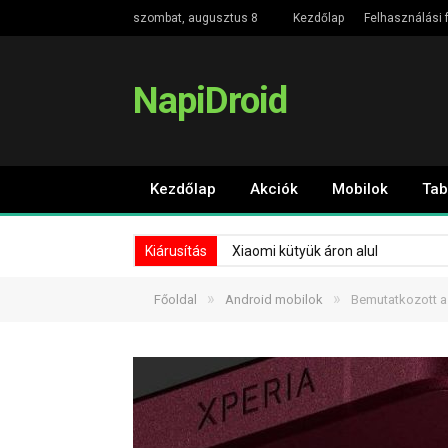
szombat, augusztus 8
Kezdőlap
Felhasználási f
NapiDroid
Kezdőlap
Akciók
Mobilok
Tab
Kiárusítás
Xiaomi kütyük áron alul
»
»
Főoldal
Android mobilok
Bemutatkozott a 