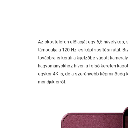
Az okostelefon előlapját egy 6,5 hüvelykes, s
támogatja a 120 Hz-es képfrissítési rátát. Bi
továbbra is kerüli a kijelzőbe vágott kameral
hagyományokhoz híven a felső kereten kapott
egykor 4K is, de a szerényebb képminőség le
mondjuk erről.