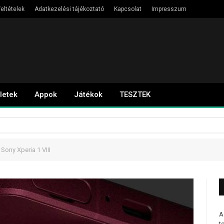
eltételek
Adatkezelési tájékoztató
Kapcsolat
Impresszum
letek
Appok
Játékok
TESZTEK
Sony Xperia 1 VIII
A
t