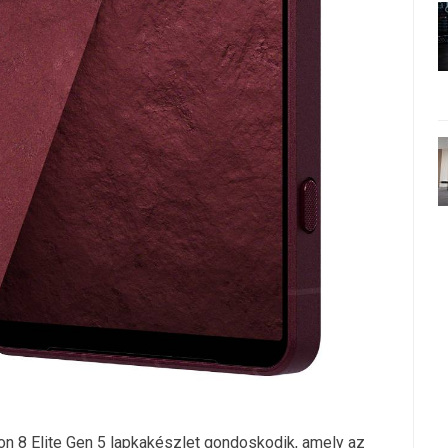
on 8 Elite Gen 5 lapkakészlet gondoskodik, amely az