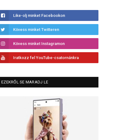
Like-olj minket Facebookon
Kövess minket Twitteren
Kövess minket Instagramon
Iratkozz fel YouTube-csatornánkra
EZEKRŐL SE MARADJ LE