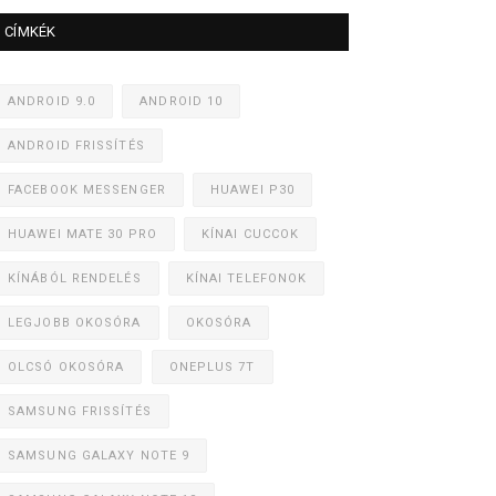
CÍMKÉK
ANDROID 9.0
ANDROID 10
ANDROID FRISSÍTÉS
FACEBOOK MESSENGER
HUAWEI P30
HUAWEI MATE 30 PRO
KÍNAI CUCCOK
KÍNÁBÓL RENDELÉS
KÍNAI TELEFONOK
LEGJOBB OKOSÓRA
OKOSÓRA
OLCSÓ OKOSÓRA
ONEPLUS 7T
SAMSUNG FRISSÍTÉS
SAMSUNG GALAXY NOTE 9