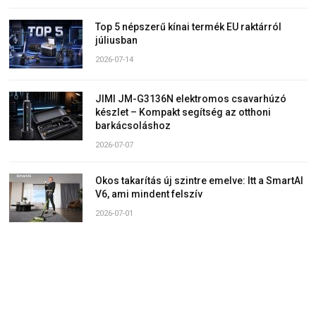
Top 5 népszerű kínai termék EU raktárról
júliusban
2026-07-14
JIMI JM-G3136N elektromos csavarhúzó
készlet – Kompakt segítség az otthoni
barkácsoláshoz
2026-07-07
Okos takarítás új szintre emelve: Itt a SmartAI
V6, ami mindent felszív
2026-07-01