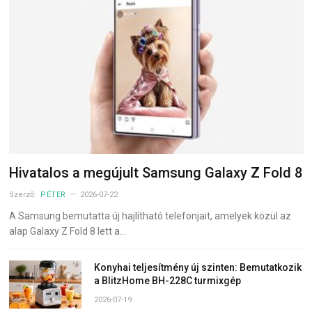
Hivatalos a megújult Samsung Galaxy Z Fold 8
Szerző:
PÉTER
2026-07-22
A Samsung bemutatta új hajlítható telefonjait, amelyek közül az
alap Galaxy Z Fold 8 lett a…
Konyhai teljesítmény új szinten: Bemutatkozik
a BlitzHome BH-228C turmixgép
2026-07-19