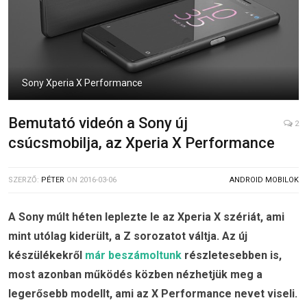
Sony Xperia X Performance
Bemutató videón a Sony új
2
csúcsmobilja, az Xperia X Performance
SZERZŐ:
PÉTER
ON
2016-03-06
ANDROID MOBILOK
A Sony múlt héten leplezte le az Xperia X szériát, ami
mint utólag kiderült, a Z sorozatot váltja. Az új
készülékekről
már beszámoltunk
részletesebben is,
most azonban működés közben nézhetjük meg a
legerősebb modellt, ami az X Performance nevet viseli.