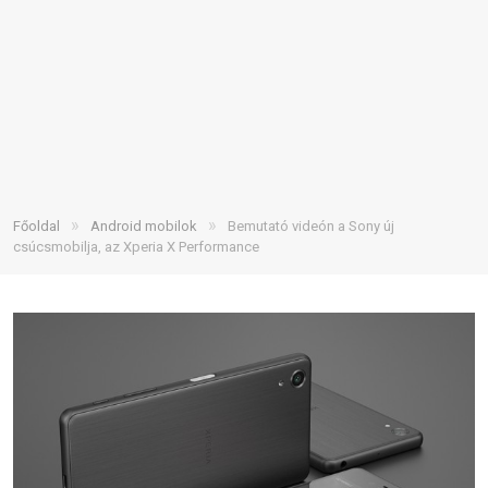
»
»
Főoldal
Android mobilok
Bemutató videón a Sony új
csúcsmobilja, az Xperia X Performance