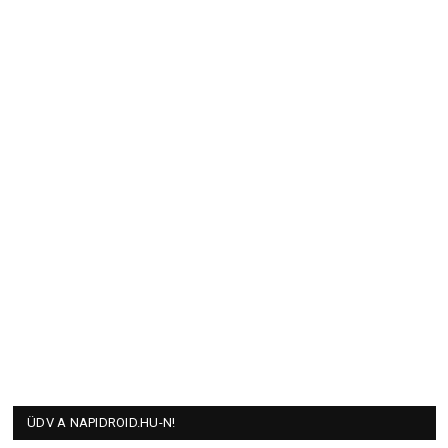
ÜDV A NAPIDROID.HU-N!