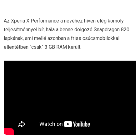
Az Xperia X Performance a nevéhez híven elég komoly
teljesítménnyel bír, hála a benne dolgozó Snapdragon 820
lapkának, ami mellé azonban a friss csúcsmobilokkal
ellentétben “csak” 3 GB RAM került.