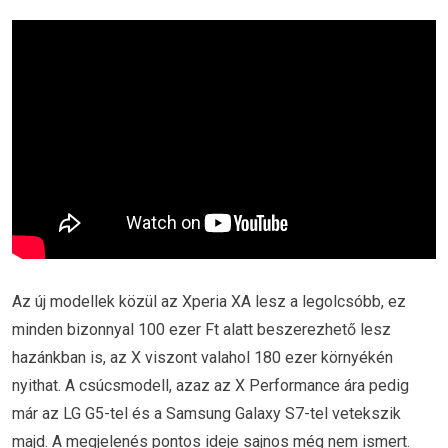
Az új modellek közül az Xperia XA lesz a legolcsóbb, ez
minden bizonnyal 100 ezer Ft alatt beszerezhető lesz
hazánkban is, az X viszont valahol 180 ezer környékén
nyithat. A csúcsmodell, azaz az X Performance ára pedig
már az LG G5-tel és a Samsung Galaxy S7-tel vetekszik
majd. A megjelenés pontos ideje sajnos még nem ismert.