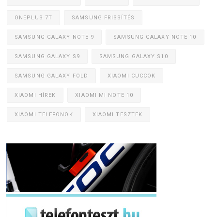
ONEPLUS 7T
SAMSUNG FRISSÍTÉS
SAMSUNG GALAXY NOTE 9
SAMSUNG GALAXY NOTE 10
SAMSUNG GALAXY S9
SAMSUNG GALAXY S10
SAMSUNG GALAXY FOLD
XIAOMI CUCCOK
XIAOMI HÍREK
XIAOMI MI NOTE 10
XIAOMI TELEFONOK
XIAOMI TESZTEK