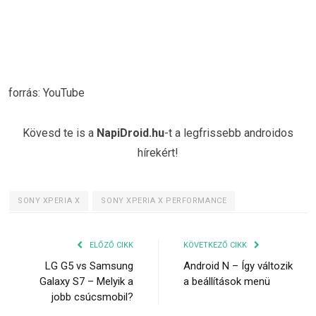
forrás: YouTube
Kövesd te is a
NapiDroid.hu
-t a legfrissebb androidos
hírekért!
SONY XPERIA X
SONY XPERIA X PERFORMANCE
ELŐZŐ CIKK
KÖVETKEZŐ CIKK
LG G5 vs Samsung
Android N – Így változik
Galaxy S7 – Melyik a
a beállítások menü
jobb csúcsmobil?