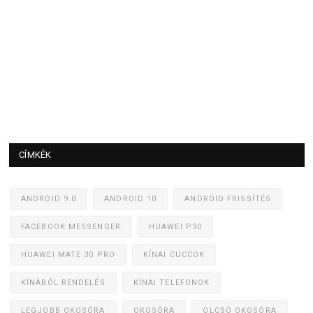
CÍMKÉK
ANDROID 9.0
ANDROID 10
ANDROID FRISSÍTÉS
FACEBOOK MESSENGER
HUAWEI P30
HUAWEI MATE 30 PRO
KÍNAI CUCCOK
KÍNÁBÓL RENDELÉS
KÍNAI TELEFONOK
LEGJOBB OKOSÓRA
OKOSÓRA
OLCSÓ OKOSÓRA