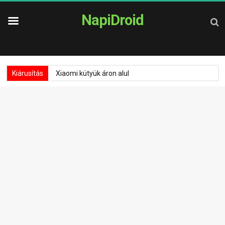
NapiDroid
Kiárusítás
Xiaomi kütyük áron alul