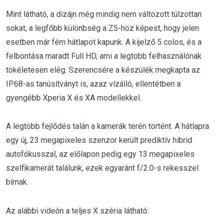
Mint látható, a dizájn még mindig nem változott túlzottan
sokat, a legfőbb különbség a Z5-höz képest, hogy jelen
esetben már fém hátlapot kapunk. A kijelző 5 colos, és a
felbontása maradt Full HD, ami a legtöbb felhasználónak
tökéletesen elég. Szerencsére a készülék megkapta az
IP68-as tanúsítványt is, azaz vízálló, ellentétben a
gyengébb Xperia X és XA modellekkel.
A legtöbb fejlődés talán a kamerák terén történt. A hátlapra
egy új, 23 megapixeles szenzor került prediktív hibrid
autofókusszal, az előlapon pedig egy 13 megapixeles
szelfikamerát találunk, ezek egyaránt f/2.0-s rekesszel
bírnak.
Az alábbi videón a teljes X széria látható: