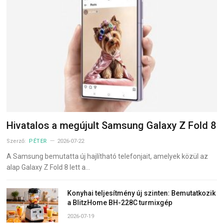
Hivatalos a megújult Samsung Galaxy Z Fold 8
Szerző:
PÉTER
2026-07-22
A Samsung bemutatta új hajlítható telefonjait, amelyek közül az
alap Galaxy Z Fold 8 lett a…
Konyhai teljesítmény új szinten: Bemutatkozik
a BlitzHome BH-228C turmixgép
2026-07-19