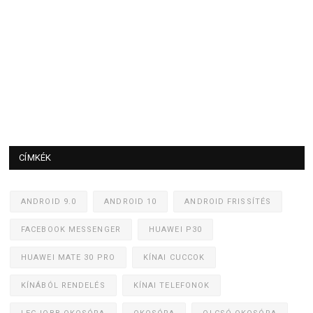
CÍMKÉK
ANDROID 9.0
ANDROID 10
ANDROID FRISSÍTÉS
FACEBOOK MESSENGER
HUAWEI P30
HUAWEI MATE 30 PRO
KÍNAI CUCCOK
KÍNÁBÓL RENDELÉS
KÍNAI TELEFONOK