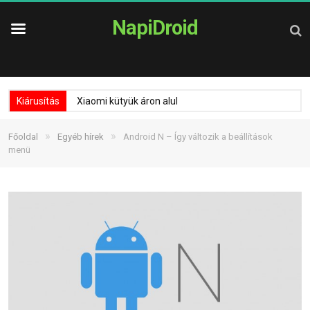
NapiDroid
Kiárusítás
Xiaomi kütyük áron alul
»
»
Főoldal
Egyéb hírek
Android N – Így változik a beállítások
menü