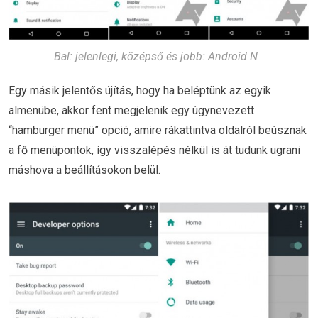
Bal: jelenlegi, középső és jobb: Android N
Egy másik jelentős újítás, hogy ha beléptünk az egyik
almenübe, akkor fent megjelenik egy úgynevezett
“hamburger menü” opció, amire rákattintva oldalról beúsznak
a fő menüpontok, így visszalépés nélkül is át tudunk ugrani
máshova a beállításokon belül.