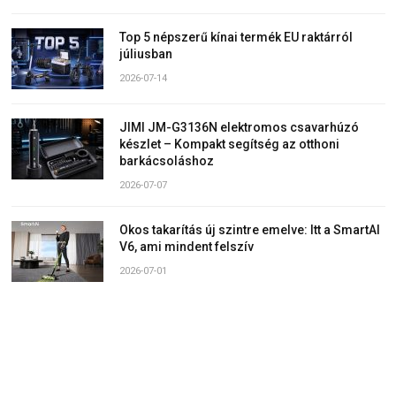
Top 5 népszerű kínai termék EU raktárról
júliusban
2026-07-14
JIMI JM-G3136N elektromos csavarhúzó
készlet – Kompakt segítség az otthoni
barkácsoláshoz
2026-07-07
Okos takarítás új szintre emelve: Itt a SmartAI
V6, ami mindent felszív
2026-07-01