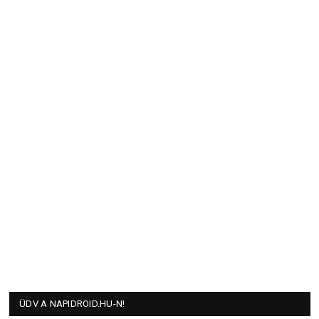
ÜDV A NAPIDROID.HU-N!