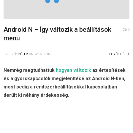
Android N – Így változik a beállítások
0
menü
SZERZŐ:
PÉTER
ON
2016-03-06
EGYÉB HÍREK
Nemrég megtudhattuk
hogyan változik
az értesítések
és a gyorskapcsolók megjelenítése az Android N-ben,
most pedig a rendszerbeállításokkal kapcsolatban
derült ki néhány érdekesség.