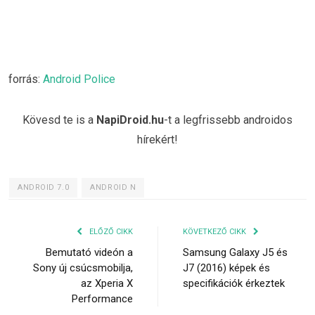
forrás:
Android Police
Kövesd te is a
NapiDroid.hu
-t a legfrissebb androidos
hírekért!
ANDROID 7.0
ANDROID N
ELŐZŐ CIKK
KÖVETKEZŐ CIKK
Bemutató videón a
Samsung Galaxy J5 és
Sony új csúcsmobilja,
J7 (2016) képek és
az Xperia X
specifikációk érkeztek
Performance