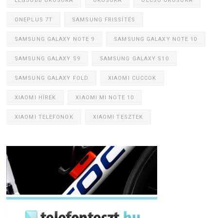
LEGJOBB OKOSÓRA
OKOSÓRA
OLCSÓ OKOSÓRA
ONEPLUS 7T
SAMSUNG FRISSÍTÉS
SAMSUNG GALAXY NOTE 9
SAMSUNG GALAXY NOTE 10
SAMSUNG GALAXY S9
SAMSUNG GALAXY S10
SAMSUNG GALAXY FOLD
XIAOMI CUCCOK
XIAOMI HÍREK
XIAOMI MI NOTE 10
XIAOMI TELEFONOK
XIAOMI TESZTEK