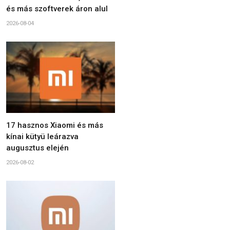
és más szoftverek áron alul
2026-08-04
17 hasznos Xiaomi és más
kínai kütyü leárazva
augusztus elején
2026-08-02