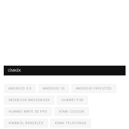
CÍMKÉK
ANDROID 9.0
ANDROID 10
ANDROID FRISSÍTÉS
FACEBOOK MESSENGER
HUAWEI P30
HUAWEI MATE 30 PRO
KÍNAI CUCCOK
KÍNÁBÓL RENDELÉS
KÍNAI TELEFONOK