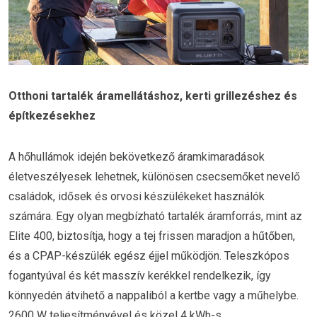
Otthoni tartalék áramellátáshoz, kerti grillezéshez és
építkezésekhez
A hőhullámok idején bekövetkező áramkimaradások
életveszélyesek lehetnek, különösen csecsemőket nevelő
családok, idősek és orvosi készülékeket használók
számára. Egy olyan megbízható tartalék áramforrás, mint az
Elite 400, biztosítja, hogy a tej frissen maradjon a hűtőben,
és a CPAP-készülék egész éjjel működjön. Teleszkópos
fogantyúval és két masszív kerékkel rendelkezik, így
könnyedén átvihető a nappaliból a kertbe vagy a műhelybe.
2600 W teljesítményével és közel 4 kWh-s