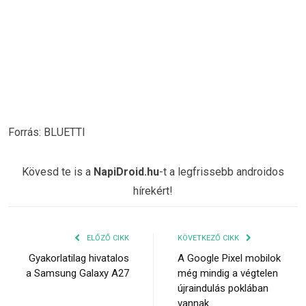
Forrás: BLUETTI
Kövesd te is a
NapiDroid.hu
-t a legfrissebb androidos
hírekért!
ELŐZŐ CIKK
KÖVETKEZŐ CIKK
Gyakorlatilag hivatalos
A Google Pixel mobilok
a Samsung Galaxy A27
még mindig a végtelen
újraindulás poklában
vannak