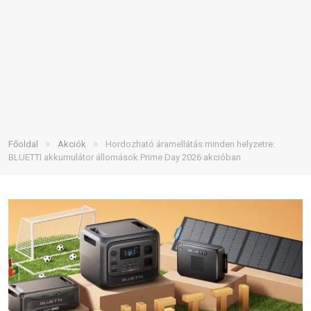
»
»
Főoldal
Akciók
Hordozható áramellátás minden helyzetre:
BLUETTI akkumulátor állomások Prime Day 2026 akcióban