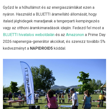
Győzd le a hőhullámot és az energiaszámlákat ezen a
nyáron. Használd a BLUETTI áramellátó állomását, hogy
italaid jéghidegek maradjanak a tengerparti kempingezés
vagy az otthoni áramkimaradások idején. Fedezd fel most a
BLUETTI hivatalos weboldalán
és az
Amazonon
a Prime Day
2026 napenergia-generátor akciókat, és szerezz további 5%
kedvezményt a
NAPIDROID5
kóddal.