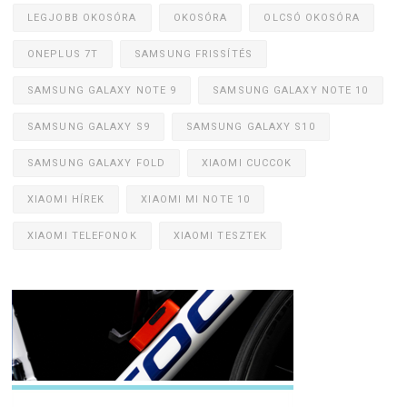
LEGJOBB OKOSÓRA
OKOSÓRA
OLCSÓ OKOSÓRA
ONEPLUS 7T
SAMSUNG FRISSÍTÉS
SAMSUNG GALAXY NOTE 9
SAMSUNG GALAXY NOTE 10
SAMSUNG GALAXY S9
SAMSUNG GALAXY S10
SAMSUNG GALAXY FOLD
XIAOMI CUCCOK
XIAOMI HÍREK
XIAOMI MI NOTE 10
XIAOMI TELEFONOK
XIAOMI TESZTEK