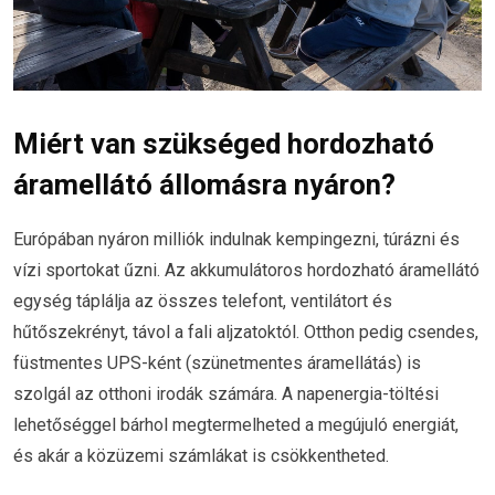
Miért van szükséged hordozható
áramellátó állomásra nyáron?
Európában nyáron milliók indulnak kempingezni, túrázni és
vízi sportokat űzni. Az akkumulátoros hordozható áramellátó
egység táplálja az összes telefont, ventilátort és
hűtőszekrényt, távol a fali aljzatoktól. Otthon pedig csendes,
füstmentes UPS-ként (szünetmentes áramellátás) is
szolgál az otthoni irodák számára. A napenergia-töltési
lehetőséggel bárhol megtermelheted a megújuló energiát,
és akár a közüzemi számlákat is csökkentheted.