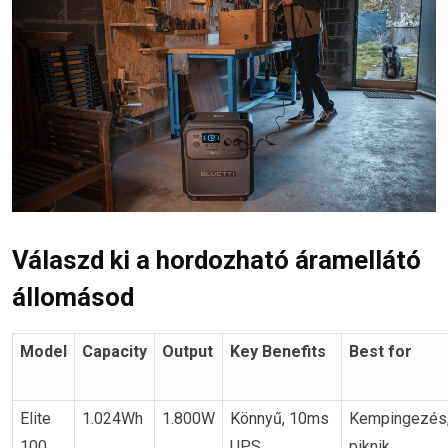
Válaszd ki a hordozható áramellátó
állomásod
Model
Capacity
Output
Key Benefits
Best for
Elite
1.024Wh
1.800W
Könnyű, 10ms
Kempingezés
100
UPS
piknik,