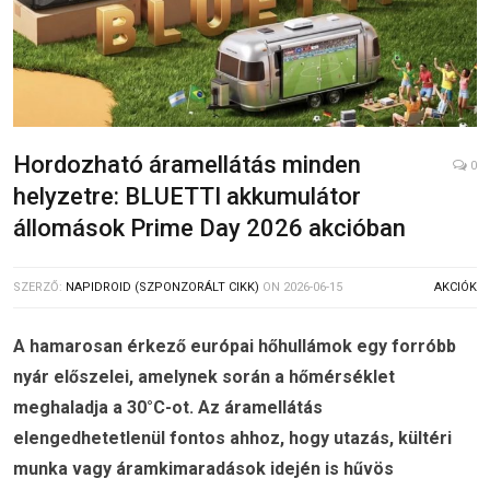
Hordozható áramellátás minden
0
helyzetre: BLUETTI akkumulátor
állomások Prime Day 2026 akcióban
SZERZŐ:
NAPIDROID (SZPONZORÁLT CIKK)
ON
2026-06-15
AKCIÓK
A hamarosan érkező európai hőhullámok egy forróbb
nyár előszelei, amelynek során a hőmérséklet
meghaladja a 30°C-ot. Az áramellátás
elengedhetetlenül fontos ahhoz, hogy utazás, kültéri
munka vagy áramkimaradások idején is hűvös