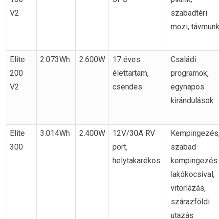
V2
szabadtéri
mozi, távmun
Elite
2.073Wh
2.600W
17 éves
Családi
200
élettartam,
programok,
V2
csendes
egynapos
kirándulások
Elite
3.014Wh
2.400W
12V/30A RV
Kempingezés
300
port,
szabad
helytakarékos
kempingezés
lakókocsival,
vitorlázás,
szárazföldi
utazás