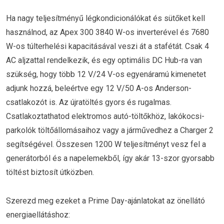
Ha nagy teljesítményű légkondicionálókat és sütőket kell
használnod, az Apex 300 3840 W-os inverterével és 7680
W-os túlterhelési kapacitásával veszi át a stafétát. Csak 4
AC aljzattal rendelkezik, és egy optimális DC Hub-ra van
szükség, hogy több 12 V/24 V-os egyenáramú kimenetet
adjunk hozzá, beleértve egy 12 V/50 A-os Anderson-
csatlakozót is. Az újratöltés gyors és rugalmas.
Csatlakoztathatod elektromos autó-töltőkhöz, lakókocsi-
parkolók töltőállomásaihoz vagy a járművedhez a Charger 2
segítségével. Összesen 1200 W teljesítményt vesz fel a
generátorból és a napelemekből, így akár 13-szor gyorsabb
töltést biztosít útközben.
Szerezd meg ezeket a Prime Day-ajánlatokat az önellátó
energiaellátáshoz: