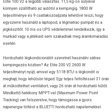
Elite 100 V2 a legjobb választás. 11,5 kg-os súlyával
könnyen szállítható az autótól a kempingig. 1800 W
teljesítménye és 9 csatlakozóaljzata lehetővé teszi, hogy
egyszerre használd a laptopod, a légmatrac-pumpát és a
jégkészítőt. 10 ms-os UPS védelemmel rendelkezik, így a
munkád vagy a játékaid sem szakadnak meg áramkimaradás
esetén.
Hordozható légkondicionálót szeretnél használni sátras
kempingezés közben? Az Elite 200 V2 2600 W
teljesítményt nyújt, amivel egy 5118 BTU-s légkondit is
meghajt, hogy lehűtsön téged. Egy teljes feltöltéssel 31 órán
át működtethet ventilátort, vagy 26 órán át hordozható hűtőt.
Mindkettő hatékony MPPT-vel (Maximum Power Point
Tracking) van felszerelve, hogy támogassa a gyors
napenergia-töltést a BLUETTI hordozható napelemekkel.