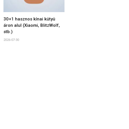
30+1 hasznos kínai kütyü
áron alul (Xiaomi, BlitzWolf,
stb.)
2026-07-30