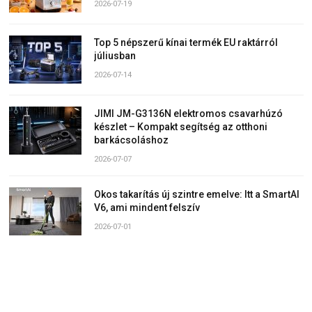
2026-07-19
Top 5 népszerű kínai termék EU raktárról
júliusban
2026-07-14
JIMI JM-G3136N elektromos csavarhúzó
készlet – Kompakt segítség az otthoni
barkácsoláshoz
2026-07-07
Okos takarítás új szintre emelve: Itt a SmartAI
V6, ami mindent felszív
2026-07-01