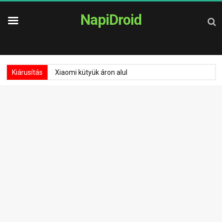
NapiDroid
Kiárusítás
Xiaomi kütyük áron alul