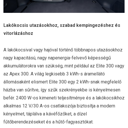
Lakókocsis utazásokhoz, szabad kempingezéshez és
vitorlázáshoz
A lakókocsival vagy hajóval történő többnapos utazásokhoz
nagy kapacitású, nagy napenergia-felvevő képességű
akkumulátorokra van szükség, mint például az Elite 300 vagy
az Apex 300. A világ legkisebb 3 kWh-s áramellátó
állomásaként elismert Elite 300 egy 2 kWh-snak megfelelő
házba van sűrítve, így szűk szekrényekbe is kényelmesen
befér. 2400 W-os kimeneti teljesítménye és a lakókocsikhoz
alkalmas 12 V/30 A-os csatlakozója biztosítja a modern
kényelmet, táplálva a kávéfőzőket, a dízel
fűtőberendezéseket és a hűtő-fagyasztókat.