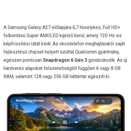
A Samsung Galaxy A27 előlapjára 6,7 hüvelykes, Full HD+
felbontású Super AMOLED kijelző kerül, amely 120 Hz-es
képfrissítési rátát kínál. Az okostelefon meghajtásáról saját
fejlesztésű chipset helyett ezúttal Qualcomm gyártmány,
egészen pontosan
Snapdragon 6 Gen 3
gondoskodik. Az új
hardveres alapokat felszereltségtől függően 6 vagy 8 GB
RAM, valamint 128 vagy 256 GB háttértár egészíti ki.