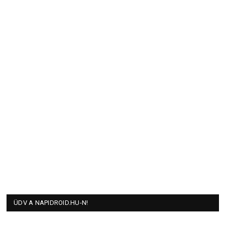
ÜDV A NAPIDROID.HU-N!