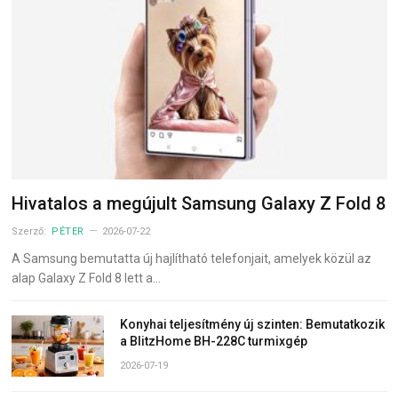
Hivatalos a megújult Samsung Galaxy Z Fold 8
Szerző:
PÉTER
2026-07-22
A Samsung bemutatta új hajlítható telefonjait, amelyek közül az
alap Galaxy Z Fold 8 lett a…
Konyhai teljesítmény új szinten: Bemutatkozik
a BlitzHome BH-228C turmixgép
2026-07-19