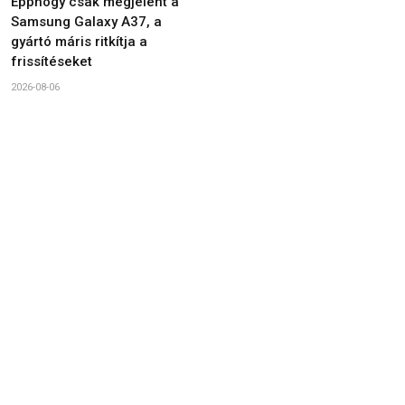
Épphogy csak megjelent a
Samsung Galaxy A37, a
gyártó máris ritkítja a
frissítéseket
2026-08-06