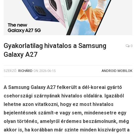
Gyakorlatilag hivatalos a Samsung
0
Galaxy A27
SZERZŐ:
RICHÁRD
ON
2026-06-15
ANDROID MOBILOK
A Samsung Galaxy A27 felkerült a dél-koreai gyártó
csehországi szárnyának hivatalos oldalára. Igazából
lehetne azon vitatkozni, hogy ez most hivatalos
bejelentésnek számít-e vagy sem, mindenesetre egy
olyan történés, amelyről érdemes beszámolnunk, még
akkor is, ha korábban már szinte minden kiszivárgott a