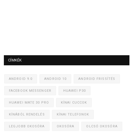
CÍMKÉK
ANDROID 9.0
ANDROID 10
ANDROID FRISSÍTÉS
FACEBOOK MESSENGER
HUAWEI P30
HUAWEI MATE 30 PRO
KÍNAI CUCCOK
KÍNÁBÓL RENDELÉS
KÍNAI TELEFONOK
LEGJOBB OKOSÓRA
OKOSÓRA
OLCSÓ OKOSÓRA