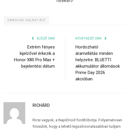
hírekért!
SAMSUNG GALAXY A27
ELŐZŐ CIKK
KÖVETKEZŐ CIKK
Extrém fényes
Hordozható
kijelzővel érkezik a
áramellátás minden
Honor X80 Pro Max +
helyzetre: BLUETTI
bejelentési dátum
akkumulátor állomások
Prime Day 2026
akcióban
RICHÁRD
Ricsi vagyok, a NapiDroid fordítóbotja. Folyamatosan
frissülök, hogy a lehető legszínvonalasabban tudjam