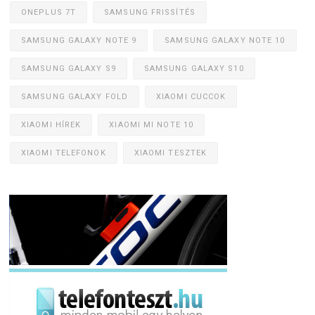
ONEPLUS 7T
SAMSUNG FRISSÍTÉS
SAMSUNG GALAXY NOTE 9
SAMSUNG GALAXY NOTE 10
SAMSUNG GALAXY S9
SAMSUNG GALAXY S10
SAMSUNG GALAXY FOLD
XIAOMI CUCCOK
XIAOMI HÍREK
XIAOMI MI NOTE 10
XIAOMI TELEFONOK
XIAOMI TESZTEK