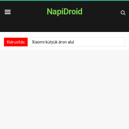
NapiDroid
Kiárusítás
Xiaomi kütyük áron alul