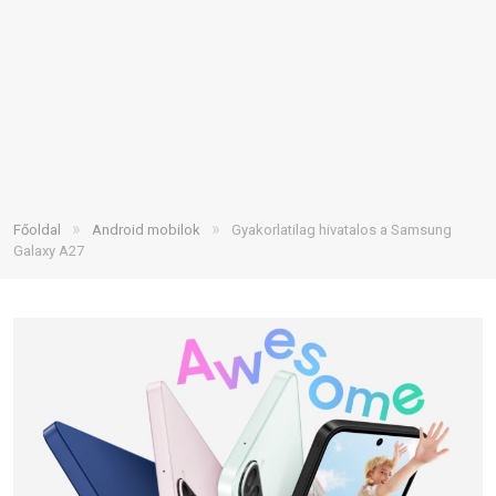
»
»
Főoldal
Android mobilok
Gyakorlatilag hivatalos a Samsung
Galaxy A27