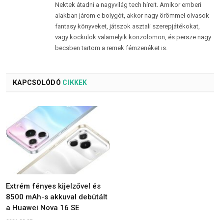
Nektek átadni a nagyvilág tech híreit. Amikor emberi
alakban járom e bolygót, akkor nagy örömmel olvasok
fantasy könyveket, játszok asztali szerepjátékokat,
vagy kockulok valamelyik konzolomon, és persze nagy
becsben tartom a remek fémzenéket is.
KAPCSOLÓDÓ
CIKKEK
Extrém fényes kijelzővel és
8500 mAh-s akkuval debütált
a Huawei Nova 16 SE