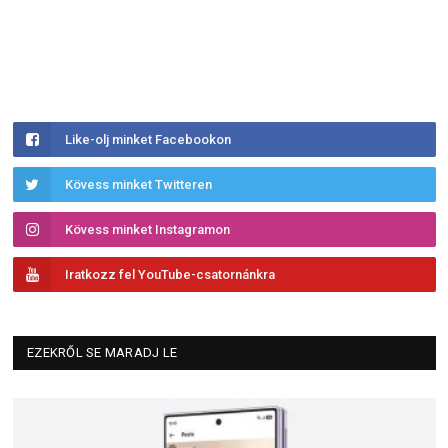
Like-olj minket Facebookon
Kövess minket Twitteren
Kövess minket Instagramon
Iratkozz fel YouTube-csatornánkra
EZEKRŐL SE MARADJ LE