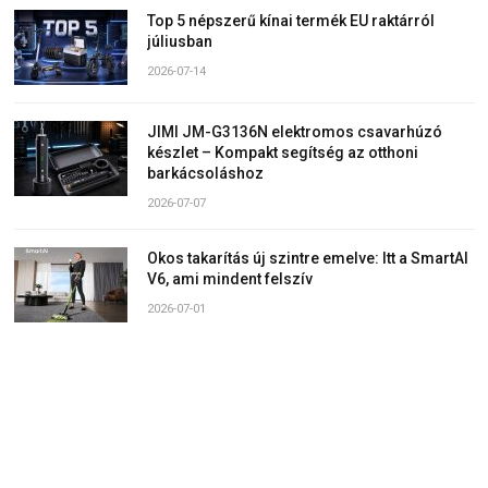
Top 5 népszerű kínai termék EU raktárról
júliusban
2026-07-14
JIMI JM-G3136N elektromos csavarhúzó
készlet – Kompakt segítség az otthoni
barkácsoláshoz
2026-07-07
Okos takarítás új szintre emelve: Itt a SmartAI
V6, ami mindent felszív
2026-07-01