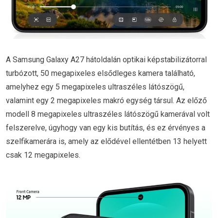
A Samsung Galaxy A27 hátoldalán optikai képstabilizátorral
turbózott, 50 megapixeles elsődleges kamera található,
amelyhez egy 5 megapixeles ultraszéles látószögű,
valamint egy 2 megapixeles makró egység társul. Az előző
modell 8 megapixeles ultraszéles látószögű kamerával volt
felszerelve, úgyhogy van egy kis butítás, és ez érvényes a
szelfikamerára is, amely az elődével ellentétben 13 helyett
csak 12 megapixeles.