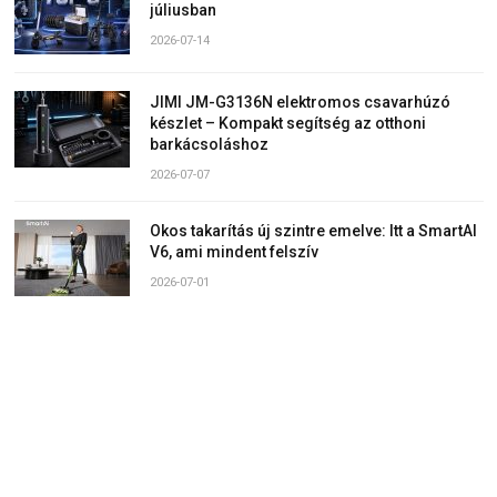
júliusban
2026-07-14
JIMI JM-G3136N elektromos csavarhúzó
készlet – Kompakt segítség az otthoni
barkácsoláshoz
2026-07-07
Okos takarítás új szintre emelve: Itt a SmartAI
V6, ami mindent felszív
2026-07-01