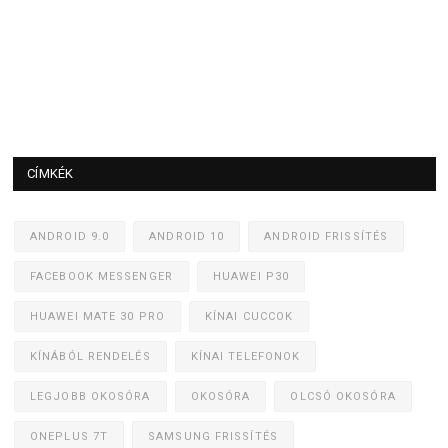
CÍMKÉK
ANDROID 9.0
ANDROID 10
ANDROID FRISSÍTÉS
FACEBOOK MESSENGER
HUAWEI P30
HUAWEI MATE 30 PRO
KÍNAI CUCCOK
KÍNÁBÓL RENDELÉS
KÍNAI TELEFONOK
LEGJOBB OKOSÓRA
OKOSÓRA
OLCSÓ OKOSÓRA
ONEPLUS 7T
SAMSUNG FRISSÍTÉS