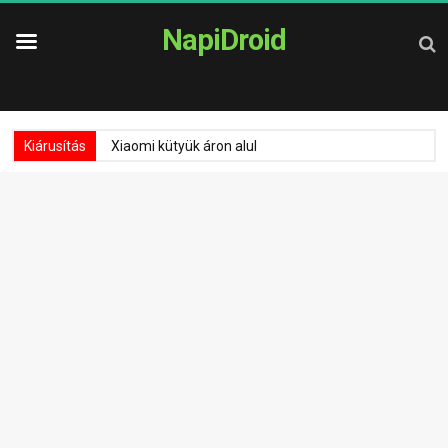
NapiDroid
Kiárusítás
Xiaomi kütyük áron alul