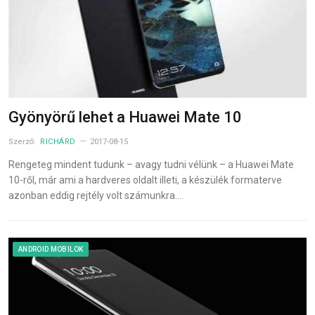
Gyönyörű lehet a Huawei Mate 10
Szerző:
RICHÁRD
2017-08-15
Rengeteg mindent tudunk – avagy tudni vélünk – a Huawei Mate
10-ről, már ami a hardveres oldalt illeti, a készülék formaterve
azonban eddig rejtély volt számunkra.…
ANDROID MOBILOK