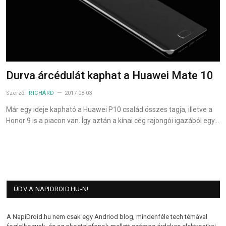
Durva árcédulát kaphat a Huawei Mate 10
Szerző:
RICHÁRD
2017-08-03
Már egy ideje kapható a Huawei P10 család összes tagja, illetve a
Honor 9 is a piacon van. Így aztán a kínai cég rajongói igazából egy…
ÜDV A NAPIDROID.HU-N!
A NapiDroid.hu nem csak egy Andriod blog, mindenféle tech témával