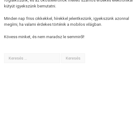
foglalkozunk, és az okostelefonok mellett számos érdekes elektronikai
kütyüt igyekszünk bemutatni.
Minden nap friss cikkekkel, hírekkel jelentkezünk, igyekszünk azonnal
megírni, ha valami érdekes történik a mobilos világban.
Kövess minket, és nem maradsz le semmiről!