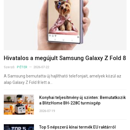
Hivatalos a megújult Samsung Galaxy Z Fold 8
Szerző:
PÉTER
2026-07-22
A Samsung bemutatta új hajlítható telefonjait, amelyek közül az
alap Galaxy Z Fold 8 lett a…
Konyhai teljesítmény új szinten: Bemutatkozik
a BlitzHome BH-228C turmixgép
2026-07-19
Top 5 népszerű kínai termék EU raktárról