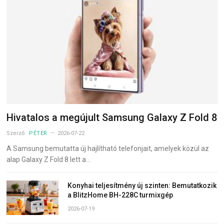
Hivatalos a megújult Samsung Galaxy Z Fold 8
Szerző:
PÉTER
2026-07-22
A Samsung bemutatta új hajlítható telefonjait, amelyek közül az
alap Galaxy Z Fold 8 lett a…
Konyhai teljesítmény új szinten: Bemutatkozik
a BlitzHome BH-228C turmixgép
2026-07-19