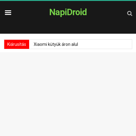
NapiDroid
Kiárusítás
Xiaomi kütyük áron alul