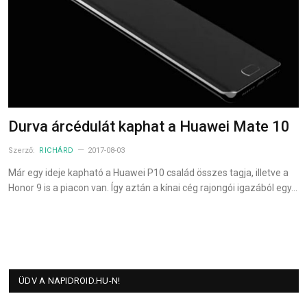
Durva árcédulát kaphat a Huawei Mate 10
Szerző:
RICHÁRD
2017-08-03
Már egy ideje kapható a Huawei P10 család összes tagja, illetve a
Honor 9 is a piacon van. Így aztán a kínai cég rajongói igazából egy…
ÜDV A NAPIDROID.HU-N!