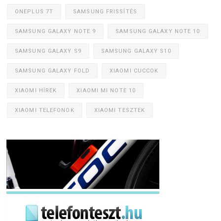
ONEPLUS 7T
SAMSUNG FRISSÍTÉS
SAMSUNG GALAXY NOTE 9
SAMSUNG GALAXY NOTE 10
SAMSUNG GALAXY S9
SAMSUNG GALAXY S10
SAMSUNG GALAXY FOLD
XIAOMI CUCCOK
XIAOMI HÍREK
XIAOMI MI NOTE 10
XIAOMI TELEFONOK
XIAOMI TESZTEK