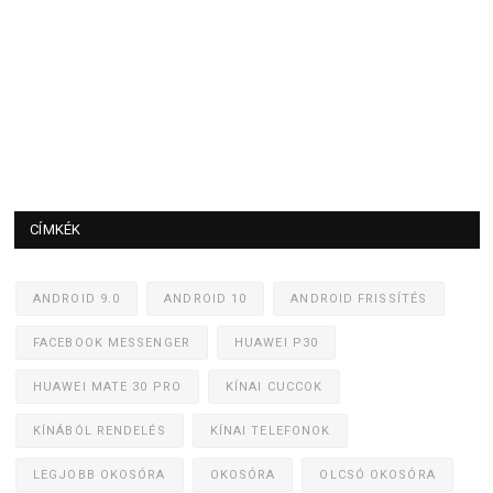
CÍMKÉK
ANDROID 9.0
ANDROID 10
ANDROID FRISSÍTÉS
FACEBOOK MESSENGER
HUAWEI P30
HUAWEI MATE 30 PRO
KÍNAI CUCCOK
KÍNÁBÓL RENDELÉS
KÍNAI TELEFONOK
LEGJOBB OKOSÓRA
OKOSÓRA
OLCSÓ OKOSÓRA