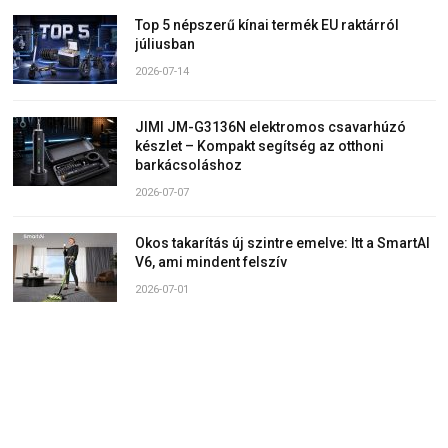
Top 5 népszerű kínai termék EU raktárról
júliusban
2026-07-14
JIMI JM-G3136N elektromos csavarhúzó
készlet – Kompakt segítség az otthoni
barkácsoláshoz
2026-07-07
Okos takarítás új szintre emelve: Itt a SmartAI
V6, ami mindent felszív
2026-07-01