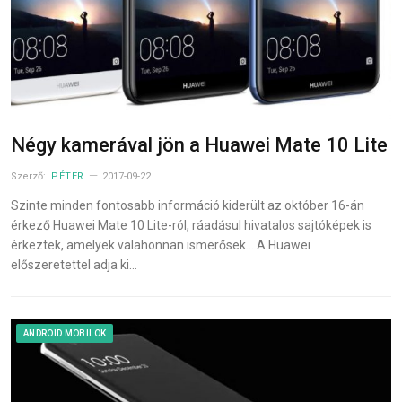
Négy kamerával jön a Huawei Mate 10 Lite
Szerző:
PÉTER
2017-09-22
Szinte minden fontosabb információ kiderült az október 16-án
érkező Huawei Mate 10 Lite-ról, ráadásul hivatalos sajtóképek is
érkeztek, amelyek valahonnan ismerősek… A Huawei
előszeretettel adja ki…
ANDROID MOBILOK