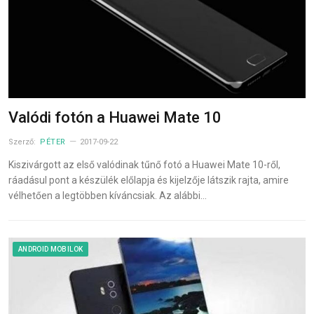
Valódi fotón a Huawei Mate 10
Szerző:
PÉTER
2017-09-22
Kiszivárgott az első valódinak tűnő fotó a Huawei Mate 10-ről,
ráadásul pont a készülék előlapja és kijelzője látszik rajta, amire
vélhetően a legtöbben kíváncsiak. Az alábbi…
ANDROID MOBILOK