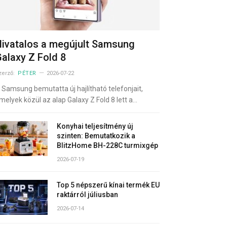
ivatalos a megújult Samsung
alaxy Z Fold 8
zerző:
PÉTER
2026-07-22
 Samsung bemutatta új hajlítható telefonjait,
melyek közül az alap Galaxy Z Fold 8 lett a…
Konyhai teljesítmény új
szinten: Bemutatkozik a
BlitzHome BH-228C turmixgép
2026-07-19
Top 5 népszerű kínai termék EU
raktárról júliusban
2026-07-14