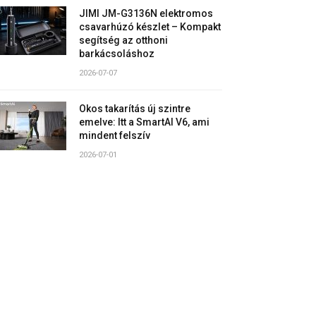
JIMI JM-G3136N elektromos
csavarhúzó készlet – Kompakt
segítség az otthoni
barkácsoláshoz
2026-07-07
Okos takarítás új szintre
emelve: Itt a SmartAI V6, ami
mindent felszív
2026-07-01