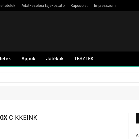
eltételek
Adatkezelési tájékoztató
Kapcsolat
Impresszum
letek
Appok
Játékok
TESZTEK
20X
CIKKEINK
A