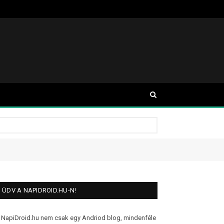
ÜDV A NAPIDROID.HU-N!
 NapiDroid.hu nem csak egy Andriod blog, mindenféle