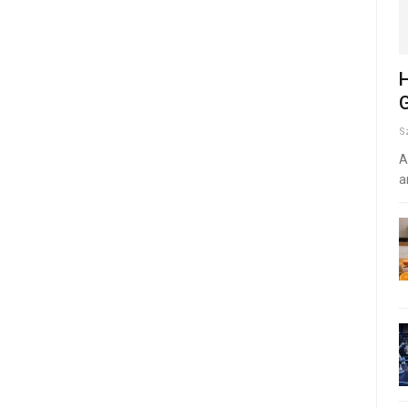
H
G
S
A
a