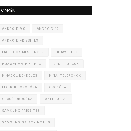
CÍMKÉK
ANDROID 9.0
ANDROID 10
ANDROID FRISSÍTÉS
FACEBOOK MESSENGER
HUAWEI P30
HUAWEI MATE 30 PRO
KÍNAI CUCCOK
KÍNÁBÓL RENDELÉS
KÍNAI TELEFONOK
LEGJOBB OKOSÓRA
OKOSÓRA
OLCSÓ OKOSÓRA
ONEPLUS 7T
SAMSUNG FRISSÍTÉS
SAMSUNG GALAXY NOTE 9