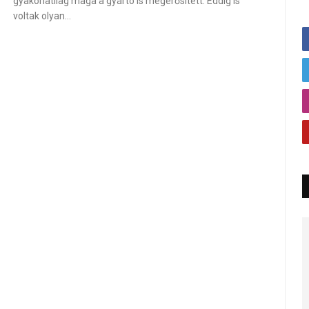
gyakorlatilag maga a gyártó is megerősített. Eddig is
voltak olyan…