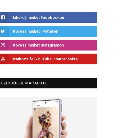
Like-olj minket Facebookon
Kövess minket Twitteren
Kövess minket Instagramon
Iratkozz fel YouTube-csatornánkra
EZEKRŐL SE MARADJ LE