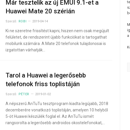
Már tesztelik az új EMUI 9.1-et a
t
s
Huawei Mate 20 szérián
b
Szerző:
ROBI
2019-04-14
M
i
Ki ne szeretne frissítést kapni, hiszen nem csak megújult
a
felületet, de rendszerint újabb funkciókat is tartogathat
mobilunk számára. A Mate 20 telefonok tulajdonosai is
K
izgatottan várhatják…
Tarol a Huawei a legerősebb
telefonok friss toplistáján
Szerző:
PÉTER
2019-01-02
A népszerű AnTuTu tesztprogram kiadta legújabb, 2018
decemberére vonatkozó toplistáján, amelyen 10 helyből
5-öt Huawei készülék foglal el. Az AnTuTu ismét
rangsorolta a legerősebb androidos okostelefonokat,…