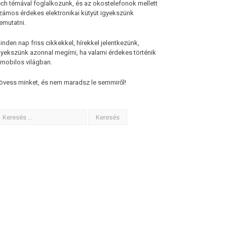
ech témával foglalkozunk, és az okostelefonok mellett
zámos érdekes elektronikai kütyüt igyekszünk
emutatni.
inden nap friss cikkekkel, hírekkel jelentkezünk,
gyekszünk azonnal megírni, ha valami érdekes történik
 mobilos világban.
övess minket, és nem maradsz le semmiről!