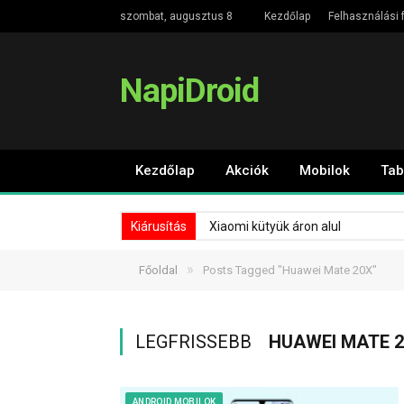
szombat, augusztus 8
Kezdőlap
Felhasználási f
NapiDroid
Kezdőlap
Akciók
Mobilok
Tab
Kiárusítás
Xiaomi kütyük áron alul
»
Főoldal
Posts Tagged "Huawei Mate 20X"
LEGFRISSEBB
HUAWEI MATE 
ANDROID MOBILOK