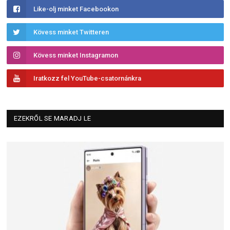
Like-olj minket Facebookon
Kövess minket Twitteren
Kövess minket Instagramon
Iratkozz fel YouTube-csatornánkra
EZEKRŐL SE MARADJ LE