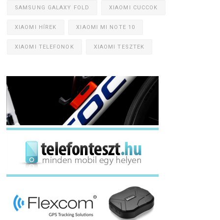
SAMSUNG GALAXY FOLD
XIAOMI CUCCOK
XIAOMI HÍREK
XIAOMI MI NOTE 10
XIAOMI TELEFONOK
XIAOMI TESZTEK