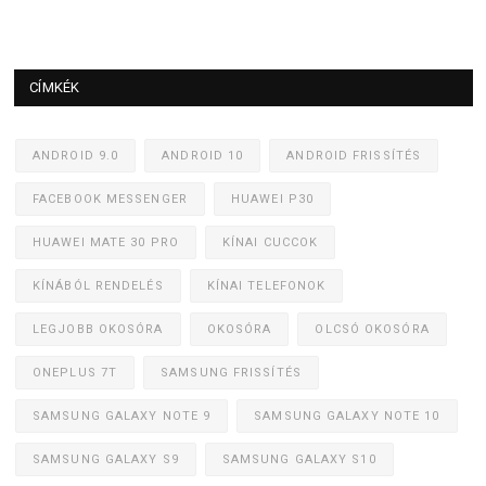
CÍMKÉK
ANDROID 9.0
ANDROID 10
ANDROID FRISSÍTÉS
FACEBOOK MESSENGER
HUAWEI P30
HUAWEI MATE 30 PRO
KÍNAI CUCCOK
KÍNÁBÓL RENDELÉS
KÍNAI TELEFONOK
LEGJOBB OKOSÓRA
OKOSÓRA
OLCSÓ OKOSÓRA
ONEPLUS 7T
SAMSUNG FRISSÍTÉS
SAMSUNG GALAXY NOTE 9
SAMSUNG GALAXY NOTE 10
SAMSUNG GALAXY S9
SAMSUNG GALAXY S10