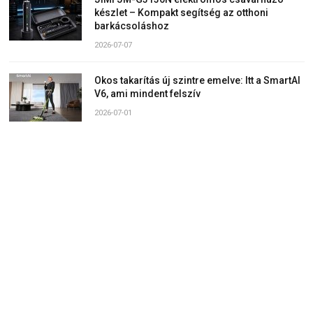
készlet – Kompakt segítség az otthoni
barkácsoláshoz
2026-07-07
Okos takarítás új szintre emelve: Itt a SmartAI
V6, ami mindent felszív
2026-07-01