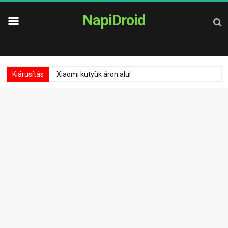
NapiDroid
Kiárusítás
Xiaomi kütyük áron alul