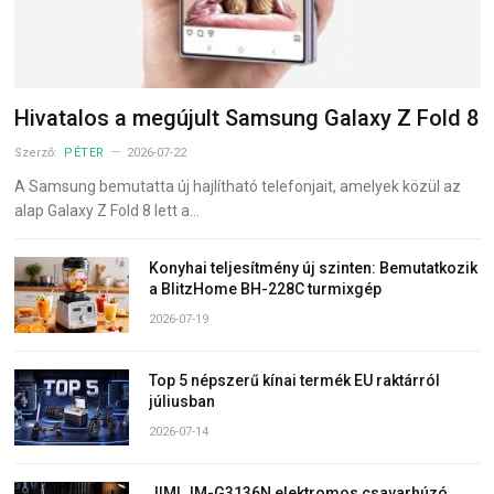
Hivatalos a megújult Samsung Galaxy Z Fold 8
Szerző:
PÉTER
2026-07-22
A Samsung bemutatta új hajlítható telefonjait, amelyek közül az
alap Galaxy Z Fold 8 lett a…
Konyhai teljesítmény új szinten: Bemutatkozik
a BlitzHome BH-228C turmixgép
2026-07-19
Top 5 népszerű kínai termék EU raktárról
júliusban
2026-07-14
JIMI JM-G3136N elektromos csavarhúzó