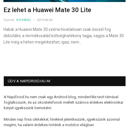
Ez lehet a Huawei Mate 30 Lite
Szerző:
RICHÁRD
2019-06-04
Habár a Huawei Mate 30 széria hivatalosan csak ősszel fog
debütálni, a termékcsalád költséghatékony tagja, vagyis a Mate 30
Lite még a héten megérkezhet, igaz, nem…
ÜDV A NAPIDROID.HU-N!
A NapiDroid.hu nem csak egy Andriod blog, mindenféle tech témával
foglalkozunk, és az okostelefonok mellett számos érdekes elektronikai
kütyüt igyekszünk bemutatni.
Minden nap friss cikkekkel, hírekkel jelentkezünk, igyekszünk azonnal
megírni, ha valami érdekes történik a mobilos világban.