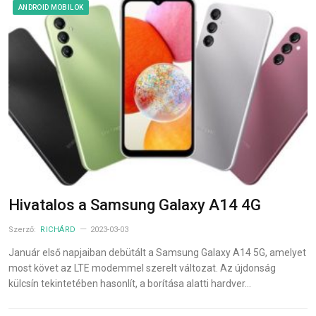
ANDROID MOBILOK
Hivatalos a Samsung Galaxy A14 4G
Szerző:
RICHÁRD
2023-03-03
Január első napjaiban debütált a Samsung Galaxy A14 5G, amelyet
most követ az LTE modemmel szerelt változat. Az újdonság
külcsín tekintetében hasonlít, a borítása alatti hardver…