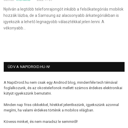
Nyilván a legtöbb telefonrajongót inkább a felsőkategóriás mobilok
hozzák lázba, de a Samsung az alacsonyabb árkategóriákban is
igyekszik a lehető legnagyobb választékkal jelen lenni. A
vékonyabb…
ÜDV A NAPIDROID.HU-N!
A NapiDroid.hu nem csak egy Andriod blog, mindenféle tech témával
foglalkozunk, és az okostelefonok mellett számos érdekes elektronikai
kütyüt igyekszünk bemutatni.
Minden nap friss cikkekkel, hírekkel jelentkezünk, igyekszünk azonnal
megírni, ha valami érdekes történik a mobilos világban.
Kövess minket, és nem maradsz le semmiről!