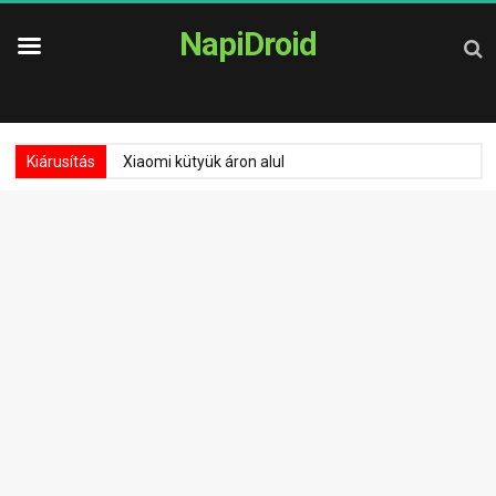
NapiDroid
Kiárusítás
Xiaomi kütyük áron alul