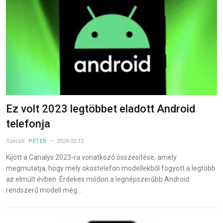
Ez volt 2023 legtöbbet eladott Android
telefonja
Szerző:
PÉTER
2024-02-12
Kijött a Canalys 2023-ra vonatkozó összesítése, amely
megmutatja, hogy mely okostelefon modellekből fogyott a legtöbb
az elmúlt évben. Érdekes módon a legnépszerűbb Android
rendszerű modell még…