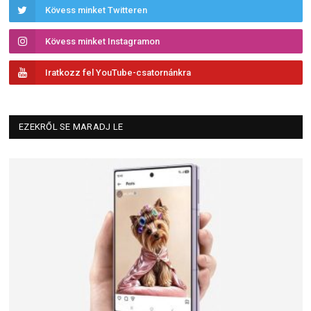
Kövess minket Twitteren
Kövess minket Instagramon
Iratkozz fel YouTube-csatornánkra
EZEKRŐL SE MARADJ LE