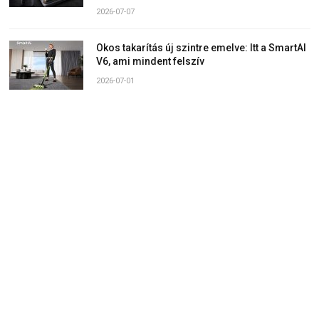
2026-07-07
Okos takarítás új szintre emelve: Itt a SmartAI
V6, ami mindent felszív
2026-07-01