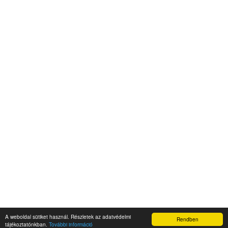
A weboldal sütiket használ. Részletek az adatvédelmi
Rendben
Napidroid.hu 2019
tájékoztatónkban.
További információ