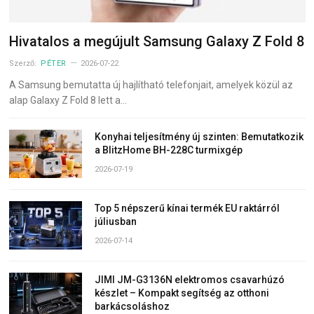
Hivatalos a megújult Samsung Galaxy Z Fold 8
Szerző:
PÉTER
2026-07-22
A Samsung bemutatta új hajlítható telefonjait, amelyek közül az
alap Galaxy Z Fold 8 lett a…
Konyhai teljesítmény új szinten: Bemutatkozik
a BlitzHome BH-228C turmixgép
2026-07-19
Top 5 népszerű kínai termék EU raktárról
júliusban
2026-07-14
JIMI JM-G3136N elektromos csavarhúzó
készlet – Kompakt segítség az otthoni
barkácsoláshoz