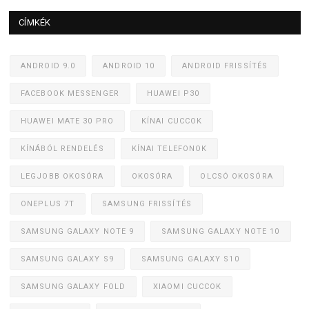
CÍMKÉK
ANDROID 9.0
ANDROID 10
ANDROID FRISSÍTÉS
FACEBOOK MESSENGER
HUAWEI P30
HUAWEI MATE 30 PRO
KÍNAI CUCCOK
KÍNÁBÓL RENDELÉS
KÍNAI TELEFONOK
LEGJOBB OKOSÓRA
OKOSÓRA
OLCSÓ OKOSÓRA
ONEPLUS 7T
SAMSUNG FRISSÍTÉS
SAMSUNG GALAXY NOTE 9
SAMSUNG GALAXY NOTE 10
SAMSUNG GALAXY S9
SAMSUNG GALAXY S10
SAMSUNG GALAXY FOLD
XIAOMI CUCCOK