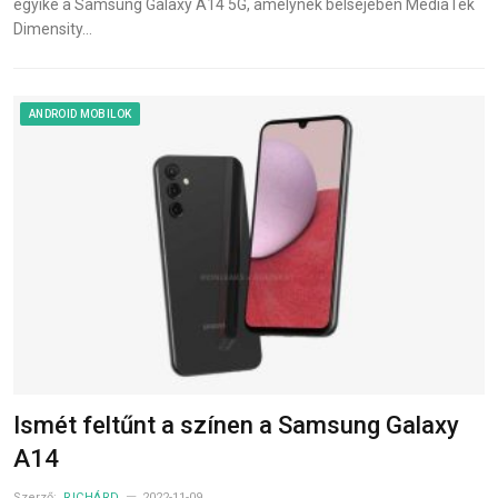
egyike a Samsung Galaxy A14 5G, amelynek belsejében MediaTek
Dimensity…
ANDROID MOBILOK
Ismét feltűnt a színen a Samsung Galaxy
A14
Szerző:
RICHÁRD
2022-11-09