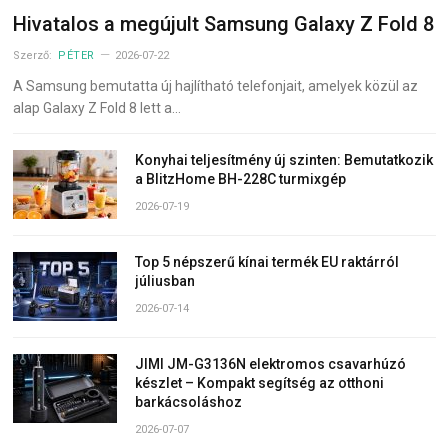
Hivatalos a megújult Samsung Galaxy Z Fold 8
Szerző:
PÉTER
2026-07-22
A Samsung bemutatta új hajlítható telefonjait, amelyek közül az
alap Galaxy Z Fold 8 lett a…
Konyhai teljesítmény új szinten: Bemutatkozik
a BlitzHome BH-228C turmixgép
2026-07-19
Top 5 népszerű kínai termék EU raktárról
júliusban
2026-07-14
JIMI JM-G3136N elektromos csavarhúzó
készlet – Kompakt segítség az otthoni
barkácsoláshoz
2026-07-07