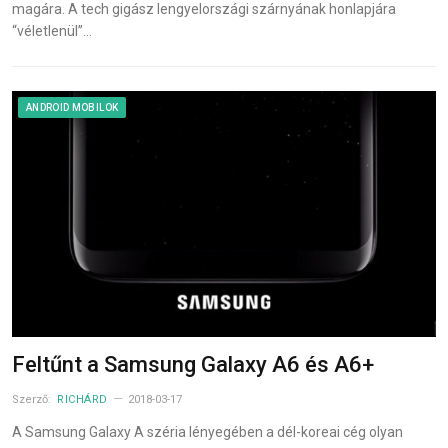
magára. A tech gigász lengyelországi szárnyának honlapjára
“véletlenül”…
ANDROID MOBILOK
Feltűnt a Samsung Galaxy A6 és A6+
Szerző:
RICHÁRD
2018-03-17
A Samsung Galaxy A széria lényegében a dél-koreai cég olyan