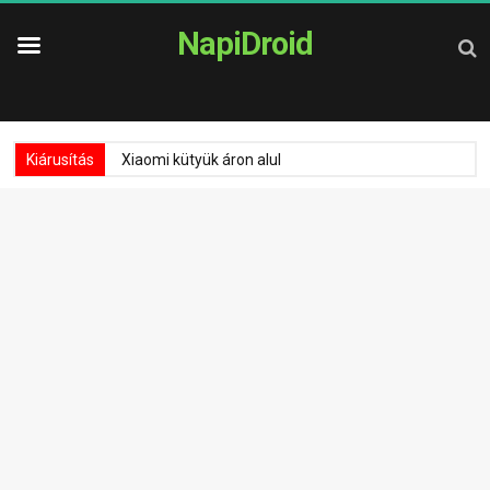
NapiDroid
Kiárusítás
Xiaomi kütyük áron alul