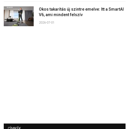
Okos takarítás új szintre emelve: Itt a SmartAI
V6, ami mindent felszív
2026-07-01
CÍMKÉK