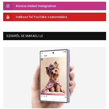
Kövess minket Instagramon
Iratkozz fel YouTube-csatornánkra
EZEKRŐL SE MARADJ LE