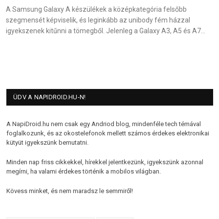
A Samsung Galaxy A készülékek a középkategória felsőbb
szegmensét képviselik, és leginkább az unibody fém házzal
igyekszenek kitűnni a tömegből. Jelenleg a Galaxy A3, A5 és A7…
ÜDV A NAPIDROID.HU-N!
A NapiDroid.hu nem csak egy Andriod blog, mindenféle tech témával
foglalkozunk, és az okostelefonok mellett számos érdekes elektronikai
kütyüt igyekszünk bemutatni.
Minden nap friss cikkekkel, hírekkel jelentkezünk, igyekszünk azonnal
megírni, ha valami érdekes történik a mobilos világban.
Kövess minket, és nem maradsz le semmiről!