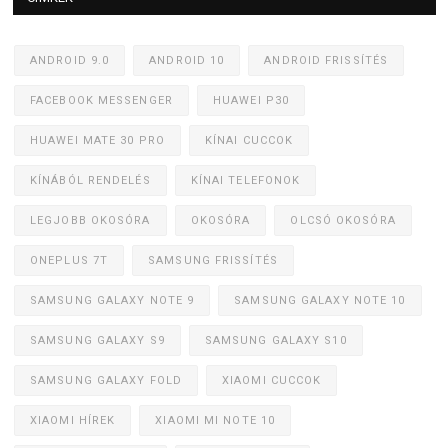
ANDROID 9.0
ANDROID 10
ANDROID FRISSÍTÉS
FACEBOOK MESSENGER
HUAWEI P30
HUAWEI MATE 30 PRO
KÍNAI CUCCOK
KÍNÁBÓL RENDELÉS
KÍNAI TELEFONOK
LEGJOBB OKOSÓRA
OKOSÓRA
OLCSÓ OKOSÓRA
ONEPLUS 7T
SAMSUNG FRISSÍTÉS
SAMSUNG GALAXY NOTE 9
SAMSUNG GALAXY NOTE 10
SAMSUNG GALAXY S9
SAMSUNG GALAXY S10
SAMSUNG GALAXY FOLD
XIAOMI CUCCOK
XIAOMI HÍREK
XIAOMI MI NOTE 10