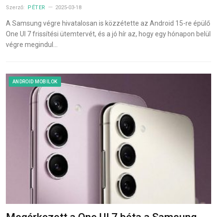
Szerző:
PÉTER
2025-03-18
A Samsung végre hivatalosan is közzétette az Android 15-re épülő
One UI 7 frissítési ütemtervét, és a jó hír az, hogy egy hónapon belül
végre megindul…
ANDROID MOBILOK