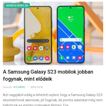
ANDROID MOBILOK
A Samsung Galaxy S23 mobilok jobban
fogynak, mint elődeik
Szerző:
RICHÁRD
2023-10-31
Azt nagyjából eddig is lehetett sejteni, hogy a Samsung Galaxy S23
okostelefonok sikeresek, jól fogynak, de pontos adatokat még nem
hallottunk az eladási számaikat illetően. Egy…