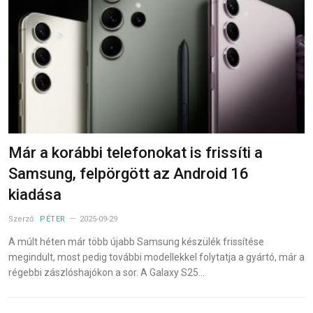
Már a korábbi telefonokat is frissíti a
Samsung, felpörgött az Android 16
kiadása
Szerző:
PÉTER
2025-09-29
A múlt héten már több újabb Samsung készülék frissítése
megindult, most pedig további modellekkel folytatja a gyártó, már a
régebbi zászlóshajókon a sor. A Galaxy S25…