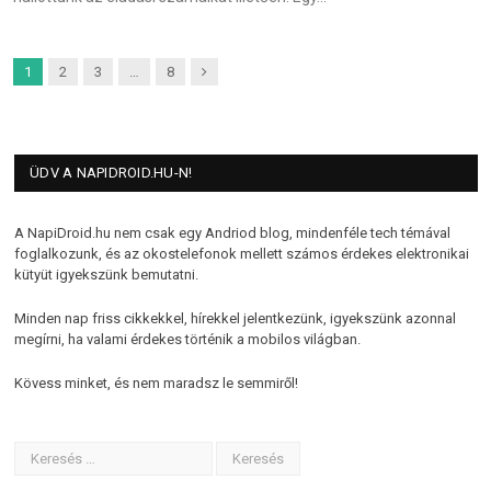
Next
1
2
3
…
8
ÜDV A NAPIDROID.HU-N!
A NapiDroid.hu nem csak egy Andriod blog, mindenféle tech témával
foglalkozunk, és az okostelefonok mellett számos érdekes elektronikai
kütyüt igyekszünk bemutatni.
Minden nap friss cikkekkel, hírekkel jelentkezünk, igyekszünk azonnal
megírni, ha valami érdekes történik a mobilos világban.
Kövess minket, és nem maradsz le semmiről!