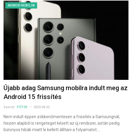
ANDROID MOBILOK
Újabb adag Samsung mobilra indult meg az
Android 15 frissítés
Szerző:
PÉTER
2025-04-22
Nem indult éppen zökkenőmentesen a frissítés a Samsungnál,
hiszen alapból is rengeteget késett az új rendszer, aztán pedig
bizonyos hibák miatt le kellett állítani a folyamatot.…