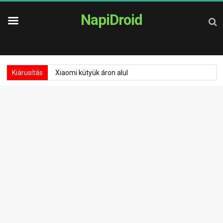
NapiDroid
Kiárusítás
Xiaomi kütyük áron alul