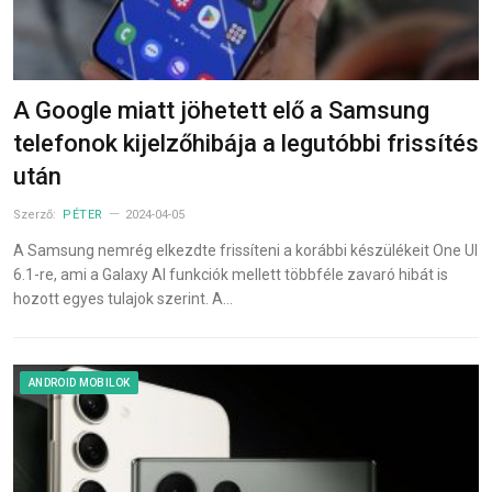
A Google miatt jöhetett elő a Samsung
telefonok kijelzőhibája a legutóbbi frissítés
után
Szerző:
PÉTER
2024-04-05
A Samsung nemrég elkezdte frissíteni a korábbi készülékeit One UI
6.1-re, ami a Galaxy AI funkciók mellett többféle zavaró hibát is
hozott egyes tulajok szerint. A…
ANDROID MOBILOK