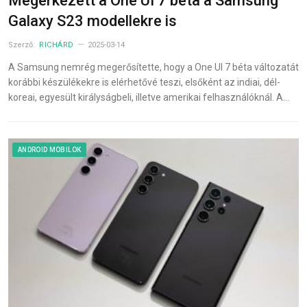
Megérkezett a One UI 7 béta a Samsung
Galaxy S23 modellekre is
Szerző:
RICHÁRD
2025-03-14
A Samsung nemrég megerősítette, hogy a One UI 7 béta változatát
korábbi készülékekre is elérhetővé teszi, elsőként az indiai, dél-
koreai, egyesült királyságbeli, illetve amerikai felhasználóknál. A…
ANDROID MOBILOK