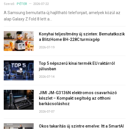
Szerző:
PÉTER
2026-07-22
A Samsung bemutatta új hajlítható telefonjait, amelyek közül az
alap Galaxy Z Fold 8 lett a…
Konyhai teljesítmény új szinten: Bemutatkozik
a BlitzHome BH-228C turmixgép
2026-07-19
Top 5 népszerű kínai termék EU raktárról
júliusban
2026-07-14
JIMI JM-G3136N elektromos csavarhúzó
készlet – Kompakt segítség az otthoni
barkácsoláshoz
2026-07-07
Okos takarítás új szintre emelve: Itt a SmartAI