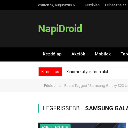
csütörtök, augusztus 6
Kezdőlap
Felhasználási 
NapiDroid
Kezdőlap
Akciók
Mobilok
Tab
Kiárusítás
Xiaomi kütyük áron alul
»
Főoldal
Posts Tagged "Samsung Galaxy S23 Ul
LEGFRISSEBB
SAMSUNG GALA
ANDROID MOBILOK