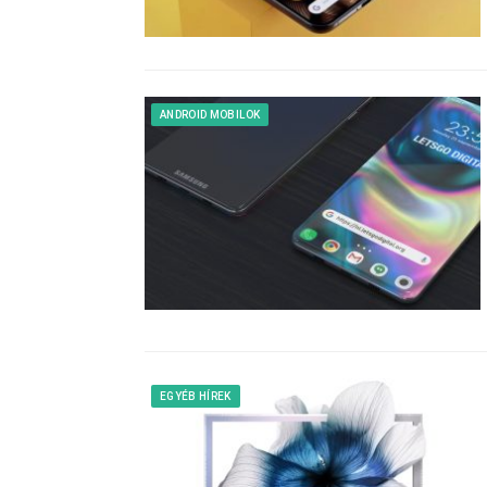
ANDROID MOBILOK
EGYÉB HÍREK