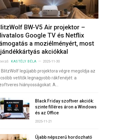
litzWolf BW-V5 Air projektor –
ivatalos Google TV és Netflix
támogatás a moziélményért, most
jándékkártyás akciókkal
zerző:
KASTÉLY BÉLA
2025-11-30
 BlitzWolf legújabb projektora végre megoldja az
lcsóbb vetítők legnagyobb rákfenéjét: a
zoftveres hiányosságokat. A…
Black Friday szoftver akciók:
szinte filléres áron a Windows
és az Office
2025-11-21
Újabb népszerű hordozható