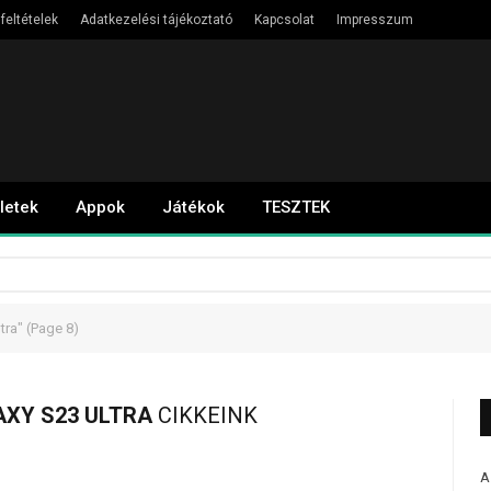
feltételek
Adatkezelési tájékoztató
Kapcsolat
Impresszum
letek
Appok
Játékok
TESZTEK
tra"
(Page 8)
XY S23 ULTRA
CIKKEINK
A