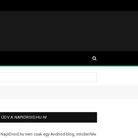
ÜDV A NAPIDROID.HU-N!
 NapiDroid.hu nem csak egy Andriod blog, mindenféle