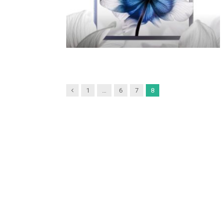
Previous
1
…
6
7
8