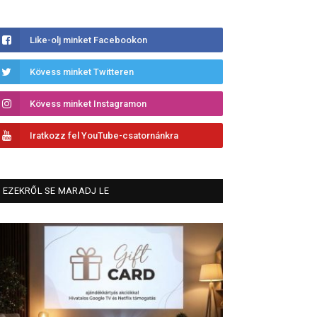
Like-olj minket Facebookon
Kövess minket Twitteren
Kövess minket Instagramon
Iratkozz fel YouTube-csatornánkra
EZEKRŐL SE MARADJ LE