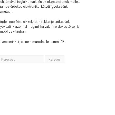
ech témával foglalkozunk, és az okostelefonok mellett
zámos érdekes elektronikai kütyüt igyekszünk
emutatni.
inden nap friss cikkekkel, hírekkel jelentkezünk,
gyekszünk azonnal megírni, ha valami érdekes történik
 mobilos világban.
övess minket, és nem maradsz le semmiről!