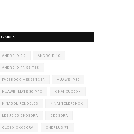
CÍMKÉK
ANDROID 9.0
ANDROID 10
ANDROID FRISSÍTÉS
FACEBOOK MESSENGER
HUAWEI P30
HUAWEI MATE 30 PRO
KÍNAI CUCCOK
KÍNÁBÓL RENDELÉS
KÍNAI TELEFONOK
LEGJOBB OKOSÓRA
OKOSÓRA
OLCSÓ OKOSÓRA
ONEPLUS 7T