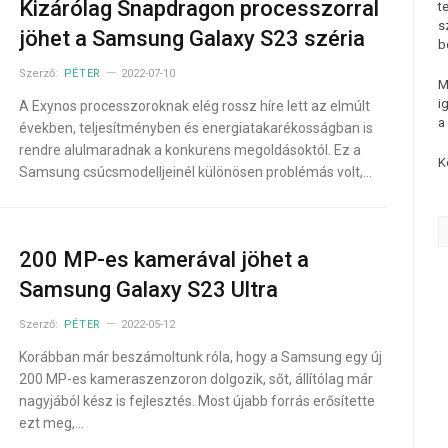
Kizárólag Snapdragon processzorral
t
s
jöhet a Samsung Galaxy S23 széria
b
Szerző:
PÉTER
2022-07-10
M
i
A Exynos processzoroknak elég rossz híre lett az elmúlt
a
években, teljesítményben és energiatakarékosságban is
rendre alulmaradnak a konkurens megoldásoktól. Ez a
K
Samsung csúcsmodelljeinél különösen problémás volt,…
200 MP-es kamerával jöhet a
Samsung Galaxy S23 Ultra
Szerző:
PÉTER
2022-05-12
Korábban már beszámoltunk róla, hogy a Samsung egy új
200 MP-es kameraszenzoron dolgozik, sőt, állítólag már
nagyjából kész is fejlesztés. Most újabb forrás erősítette
ezt meg,…