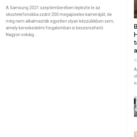
A Samsung 2021 szeptemberében leplezte le az
okostelefonokba szánt 200 megapixeles kameráját, de
még nem alkalmazták egyetlen olyan készülékben sem,
B
amely kereskedelmi forgalomban is beszerezhető.
H
Nagyon sokáig…
a
S
A
o
s