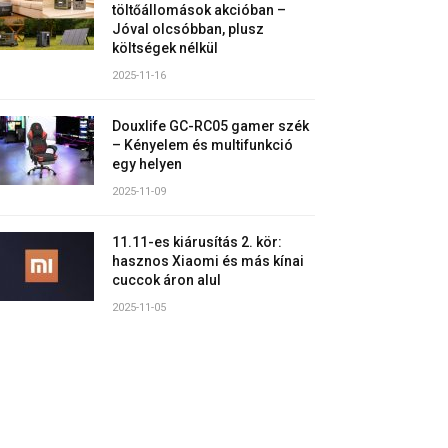
töltőállomások akcióban –
Jóval olcsóbban, plusz
költségek nélkül
2025-11-16
Douxlife GC-RC05 gamer szék
– Kényelem és multifunkció
egy helyen
2025-11-09
11.11-es kiárusítás 2. kör:
hasznos Xiaomi és más kínai
cuccok áron alul
2025-11-05