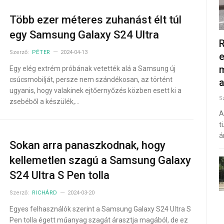
Több ezer méteres zuhanást élt túl
egy Samsung Galaxy S24 Ultra
R
Szerző:
PÉTER
2024-04-13
e
m
Egy elég extrém próbának vetették alá a Samsung új
csúcsmobilját, persze nem szándékosan, az történt
ugyanis, hogy valakinek ejtőernyőzés közben esett ki a
S
zsebéből a készülék,…
A
t
á
Sokan arra panaszkodnak, hogy
kellemetlen szagú a Samsung Galaxy
S24 Ultra S Pen tolla
Szerző:
RICHÁRD
2024-03-20
Egyes felhasználók szerint a Samsung Galaxy S24 Ultra S
Pen tolla égett műanyag szagát árasztja magából, de ez