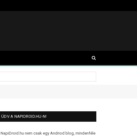
ÜDV A NAPIDROID.HU-N!
 NapiDroid.hu nem csak egy Andriod blog, mindenféle