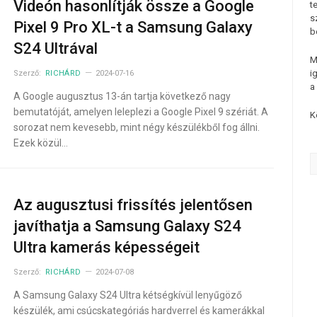
Videón hasonlítják össze a Google
t
s
Pixel 9 Pro XL-t a Samsung Galaxy
b
S24 Ultrával
M
i
Szerző:
RICHÁRD
2024-07-16
a
A Google augusztus 13-án tartja következő nagy
bemutatóját, amelyen leleplezi a Google Pixel 9 szériát. A
K
sorozat nem kevesebb, mint négy készülékből fog állni.
Ezek közül…
Az augusztusi frissítés jelentősen
javíthatja a Samsung Galaxy S24
Ultra kamerás képességeit
Szerző:
RICHÁRD
2024-07-08
A Samsung Galaxy S24 Ultra kétségkívül lenyűgöző
készülék, ami csúcskategóriás hardverrel és kamerákkal