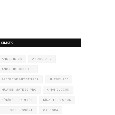
CÍMKÉK
ANDROID 9.0
ANDROID 10
ANDROID FRISSÍTÉS
FACEBOOK MESSENGER
HUAWEI P30
HUAWEI MATE 30 PRO
KÍNAI CUCCOK
KÍNÁBÓL RENDELÉS
KÍNAI TELEFONOK
LEGJOBB OKOSÓRA
OKOSÓRA