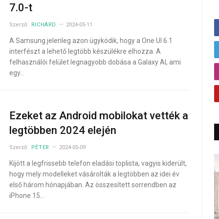
7.0-t
Szerző:
RICHÁRD
2024-05-11
A Samsung jelenleg azon ügyködik, hogy a One UI 6.1
interfészt a lehető legtöbb készülékre elhozza. A
felhasználói felület legnagyobb dobása a Galaxy AI, ami
egy…
Ezeket az Android mobilokat vették a
legtöbben 2024 elején
Szerző:
PÉTER
2024-05-09
Kijött a legfrissebb telefon eladási toplista, vagyis kiderült,
hogy mely modelleket vásárolták a legtöbben az idei év
első három hónapjában. Az összesített sorrendben az
iPhone 15…