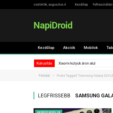
csütörtök, augusztus 6
Kezdőlap
Felhasználási 
NapiDroid
Kezdőlap
Akciók
Mobilok
Tab
Kiárusítás
Xiaomi kütyük áron alul
»
Főoldal
Posts Tagged "Samsung Galaxy S24 Ul
LEGFRISSEBB
SAMSUNG GALA
ANDROID MOBILOK