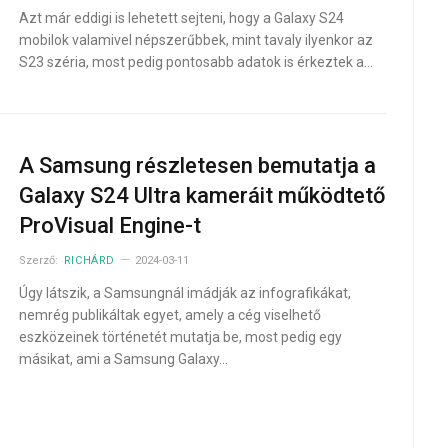
Azt már eddigi is lehetett sejteni, hogy a Galaxy S24
mobilok valamivel népszerűbbek, mint tavaly ilyenkor az
S23 széria, most pedig pontosabb adatok is érkeztek a…
A Samsung részletesen bemutatja a
Galaxy S24 Ultra kameráit működtető
ProVisual Engine-t
Szerző:
RICHÁRD
2024-03-11
Úgy látszik, a Samsungnál imádják az infografikákat,
nemrég publikáltak egyet, amely a cég viselhető
eszközeinek történetét mutatja be, most pedig egy
másikat, ami a Samsung Galaxy…