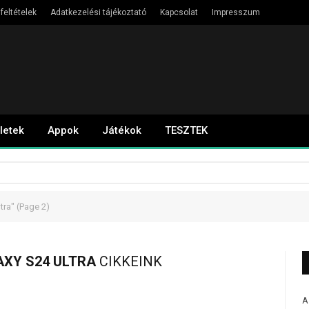
feltételek
Adatkezelési tájékoztató
Kapcsolat
Impresszum
letek
Appok
Játékok
TESZTEK
tra"
(Page 2)
XY S24 ULTRA
CIKKEINK
A