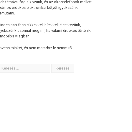
ech témával foglalkozunk, és az okostelefonok mellett
zámos érdekes elektronikai kütyüt igyekszünk
emutatni.
inden nap friss cikkekkel, hírekkel jelentkezünk,
gyekszünk azonnal megírni, ha valami érdekes történik
 mobilos világban.
övess minket, és nem maradsz le semmiről!