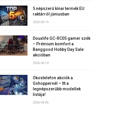
5 népszerű kínai termék EU
raktárról júniusban
2026-06-15
Douxlife GC-RC05 gamer szék
– Prémium komfort a
Banggood Hobby Day Sale
akcióban
2026-06-10
Okostelefon akciók a
Gshoppernél – Itt a
legnépszerűbb modellek
listája!
2026-06-06