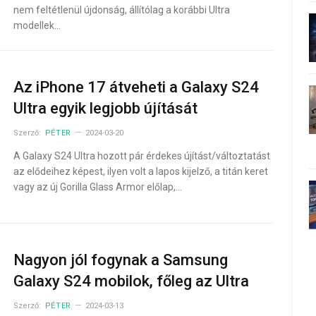
nem feltétlenül újdonság, állítólag a korábbi Ultra
modellek…
Az iPhone 17 átveheti a Galaxy S24
Ultra egyik legjobb újítását
Szerző:
PÉTER
2024-03-20
A Galaxy S24 Ultra hozott pár érdekes újítást/változtatást
az elődeihez képest, ilyen volt a lapos kijelző, a titán keret
vagy az új Gorilla Glass Armor előlap,…
Nagyon jól fogynak a Samsung
Galaxy S24 mobilok, főleg az Ultra
Szerző:
PÉTER
2024-03-13