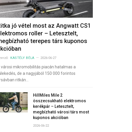
itka jó vétel most az Angwatt CS1
lektromos roller – Letesztelt,
egbízható terepes társ kuponos
akcióban
zerző:
KASTÉLY BÉLA
2026-06-27
 városi mikromobilitás piacán hatalmas a
ülekedés, de a nagyjából 150 000 forintos
rsávban ritkán…
HillMiles Mile 2
összecsukható elektromos
kerékpár – Letesztelt,
megbízható városi társ most
kuponos akcióban
2026-06-22