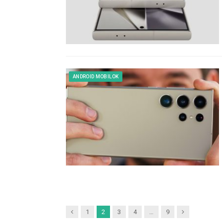
ANDROID MOBILOK
Previous
Next
1
2
3
4
…
9