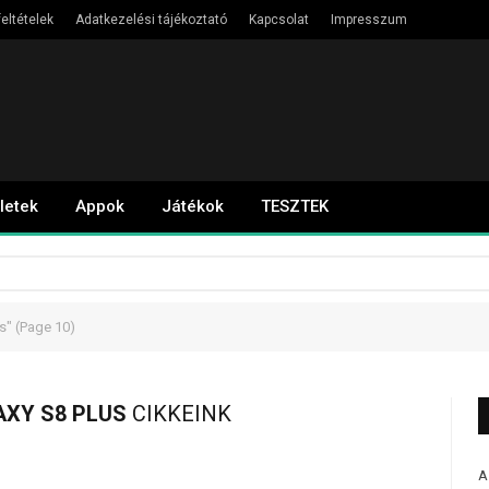
eltételek
Adatkezelési tájékoztató
Kapcsolat
Impresszum
letek
Appok
Játékok
TESZTEK
s"
(Page 10)
XY S8 PLUS
CIKKEINK
A