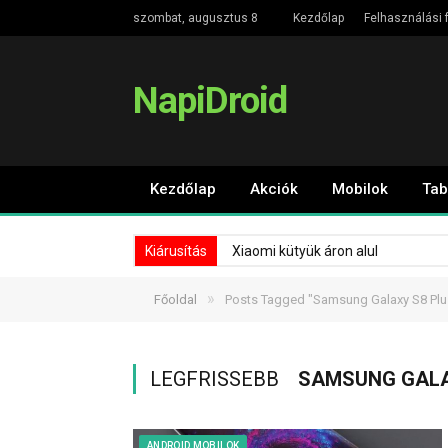
szombat, augusztus 8
Kezdőlap
Felhasználási f
NapiDroid
Kezdőlap
Akciók
Mobilok
Tab
Kiárusítás
Xiaomi kütyük áron alul
»
Főoldal
Posts Tagged "Samsung Galaxy S8 Plu
LEGFRISSEBB
SAMSUNG GALA
ANDROID MOBILOK