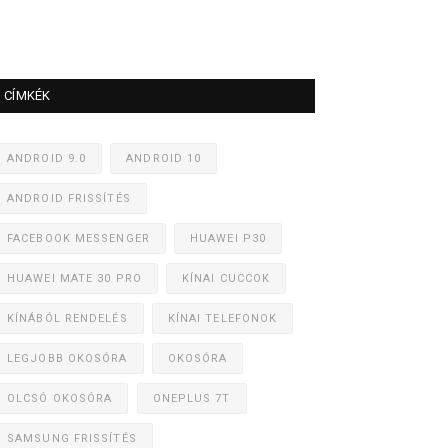
CÍMKÉK
ANDROID 9.0
ANDROID 10
ANDROID FRISSÍTÉS
FACEBOOK MESSENGER
HUAWEI P30
HUAWEI MATE 30 PRO
KÍNAI CUCCOK
KÍNÁBÓL RENDELÉS
KÍNAI TELEFONOK
LEGJOBB OKOSÓRA
OKOSÓRA
OLCSÓ OKOSÓRA
ONEPLUS 7T
SAMSUNG FRISSÍTÉS