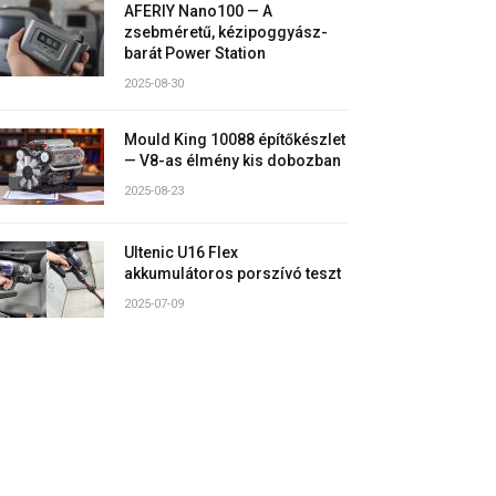
AFERIY Nano100 — A
zsebméretű, kézipoggyász-
barát Power Station
2025-08-30
Mould King 10088 építőkészlet
— V8-as élmény kis dobozban
2025-08-23
Ultenic U16 Flex
akkumulátoros porszívó teszt
2025-07-09