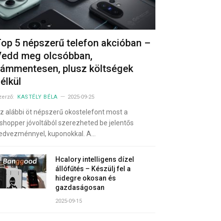
op 5 népszerű telefon akcióban –
Vedd meg olcsóbban,
ámmentesen, plusz költségek
élkül
zerző:
KASTÉLY BÉLA
2025-09-25
z alábbi öt népszerű okostelefont most a
shopper jóvoltából szerezheted be jelentős
edvezménnyel, kuponokkal. A…
Hcalory intelligens dízel
állófűtés – Készülj fel a
hidegre okosan és
gazdaságosan
2025-09-15