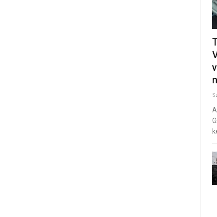
T
v
n
S
A
G
k