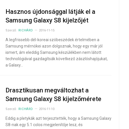
Hasznos újdonsággal látják el a
Samsung Galaxy S8 kijelzőjét
Szerző:
RICHÁRD
2016-11-15
A legfrissebb dél-koreai szóbeszédek értelmében a
Samsung mérnökei azon dolgoznak, hogy egy már jól
ismert, ám eleddig Samsung készülékben nem látott
technológiával gazdagítsák következő zászlóshajójukat,
a Galaxy…
Drasztikusan megváltozhat a
Samsung Galaxy S8 kijelzőmérete
Szerző:
RICHÁRD
2016-11-10
Eddig a pletykák azt terjesztették, hogy a Samsung Galaxy
S8-nak egy 5.1 colos megjelenítője lesz, és