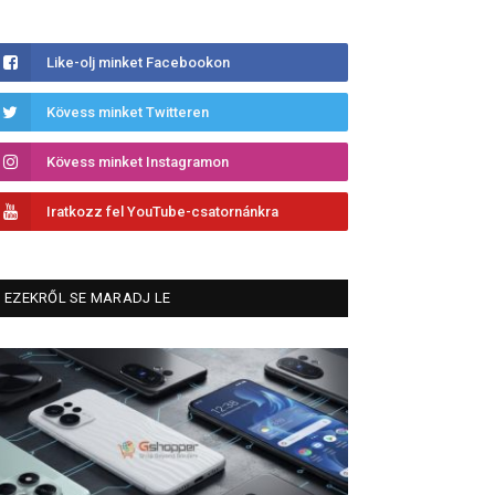
Like-olj minket Facebookon
Kövess minket Twitteren
Kövess minket Instagramon
Iratkozz fel YouTube-csatornánkra
EZEKRŐL SE MARADJ LE