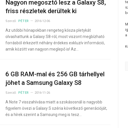
Nagyon megosztó lesz a Galaxy S8,
t
s
friss részletek derültek ki
b
Szerző:
PÉTER
2016-12-06
M
i
Az utóbbi hónapokban rengeteg kósza pletykát
a
olvashattunk a Galaxy S8-ról, most viszont megbízható
forrásból érkezett néhány érdekes exkluzív információ,
K
amik között van nagyon meglepő is! Az…
6 GB RAM-mal és 256 GB tárhellyel
jöhet a Samsung Galaxy S8
Szerző:
PÉTER
2016-11-26
A Note 7 visszahívása miatt a szokásosnál is nagyobb
figyelem övezi a Galaxy S széria következő generációját,
és a hírek szerint a Samsung meg is tesz…