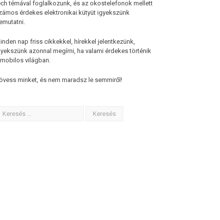
ech témával foglalkozunk, és az okostelefonok mellett
zámos érdekes elektronikai kütyüt igyekszünk
emutatni.
inden nap friss cikkekkel, hírekkel jelentkezünk,
gyekszünk azonnal megírni, ha valami érdekes történik
 mobilos világban.
övess minket, és nem maradsz le semmiről!