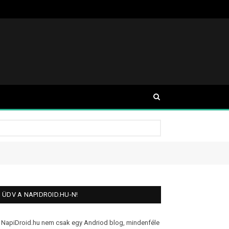
ÜDV A NAPIDROID.HU-N!
 NapiDroid.hu nem csak egy Andriod blog, mindenféle