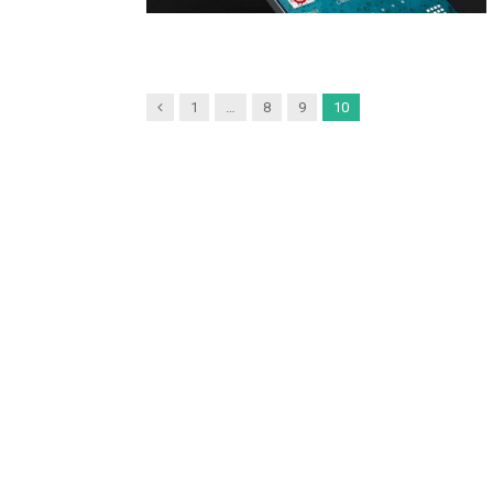
Previous
1
…
8
9
10