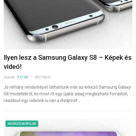
Ilyen lesz a Samsung Galaxy S8 – Képek és
videó!
Szerző:
PÉTER
2017-02-07
Jó néhány renderképet láthattunk már az érkező Samsung Galaxy
S8 modellekről, és most itt egy újabb adag megbízható forrásból,
ráadásul egy videónk is van a dizájnról!…
ANDROID MOBILOK