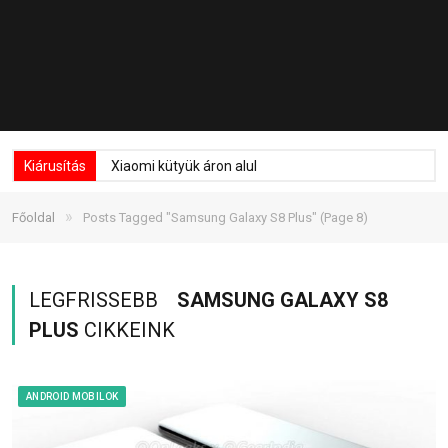
Kiárusítás
Xiaomi kütyük áron alul
»
Főoldal
Posts Tagged "Samsung Galaxy S8 Plus"
(Page 8)
LEGFRISSEBB
SAMSUNG GALAXY S8
PLUS
CIKKEINK
ANDROID MOBILOK