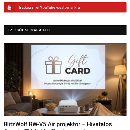
Iratkozz fel YouTube-csatornánkra
EZEKRŐL SE MARADJ LE
BlitzWolf BW-V5 Air projektor – Hivatalos