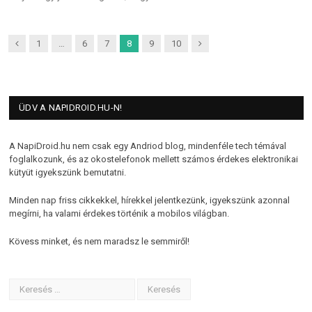
Previous
Next
1
…
6
7
8
9
10
ÜDV A NAPIDROID.HU-N!
A NapiDroid.hu nem csak egy Andriod blog, mindenféle tech témával
foglalkozunk, és az okostelefonok mellett számos érdekes elektronikai
kütyüt igyekszünk bemutatni.
Minden nap friss cikkekkel, hírekkel jelentkezünk, igyekszünk azonnal
megírni, ha valami érdekes történik a mobilos világban.
Kövess minket, és nem maradsz le semmiről!