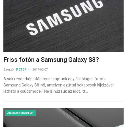
Friss fotón a Samsung Galaxy S8?
Szerző:
PÉTER
2017-02-07
A sok renderkép után most kaptunk egy állítólagos fotót a
Samsung Galaxy S8-ról, amelyen ezúttal bekapcsolt kijelzővel
látható a csúcsmodell. Ne is húzzuk az időt, itt…
ANDROID MOBILOK