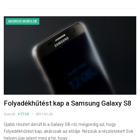
ANDROID MOBILOK
Folyadékhűtést kap a Samsung Galaxy S8
Szerző:
PÉTER
2017-01-23
Újabb részlet derült ki a Galaxy S8-ról, mégpedig az, hogy
folyadékhűtést kap, akárcsak az elődje. Nézzük a részleteket! Sok
helyen úgy jelent meg a hír, hogy…