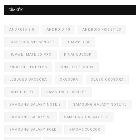
CÍMKÉK
ANDROID 9.0
ANDROID 10
ANDROID FRISSÍTÉS
FACEBOOK MESSENGER
HUAWEI P30
HUAWEI MATE 30 PRO
KÍNAI CUCCOK
KÍNÁBÓL RENDELÉS
KÍNAI TELEFONOK
LEGJOBB OKOSÓRA
OKOSÓRA
OLCSÓ OKOSÓRA
ONEPLUS 7T
SAMSUNG FRISSÍTÉS
SAMSUNG GALAXY NOTE 9
SAMSUNG GALAXY NOTE 10
SAMSUNG GALAXY S9
SAMSUNG GALAXY S10
SAMSUNG GALAXY FOLD
XIAOMI CUCCOK