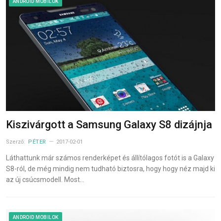
ANDROID MOBILOK
Kiszivárgott a Samsung Galaxy S8 dizájnja
Szerző:
PÉTER
2017-02-01
Láthattunk már számos renderképet és állítólagos fotót is a Galaxy
S8-ról, de még mindig nem tudható biztosra, hogy hogy néz majd ki
az új csúcsmodell. Most…
ANDROID MOBILOK