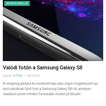
ANDROID MOBILOK
Valódi fotón a Samsung Galaxy S8
Szerző:
PÉTER
2017-01-27
A rengeteg pletyka és renderelt kép után végre megérkezett az
első valódinak tűnő fotó a Samsung Galaxy S8-ról, amelyen
ráadásul szinte minden fontosabb részlet jól látszik!…