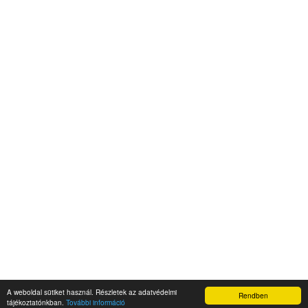
A weboldal sütiket használ. Részletek az adatvédelmi
Rendben
Napidroid.hu 2019
tájékoztatónkban.
További információ