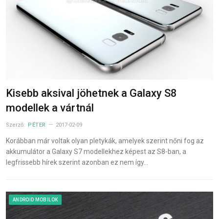
Kisebb aksival jöhetnek a Galaxy S8
modellek a vártnál
Szerző:
PÉTER
2017-02-09
Korábban már voltak olyan pletykák, amelyek szerint nőni fog az
akkumulátor a Galaxy S7 modellekhez képest az S8-ban, a
legfrissebb hírek szerint azonban ez nem így…
ANDROID MOBILOK