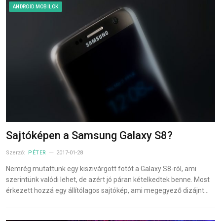
ANDROID MOBILOK
Sajtóképen a Samsung Galaxy S8?
Szerző:
PÉTER
2017-01-28
Nemrég mutattunk egy kiszivárgott fotót a Galaxy S8-ról, ami
szerintünk valódi lehet, de azért jó páran kételkedtek benne. Most
érkezett hozzá egy állítólagos sajtókép, ami megegyező dizájnt…