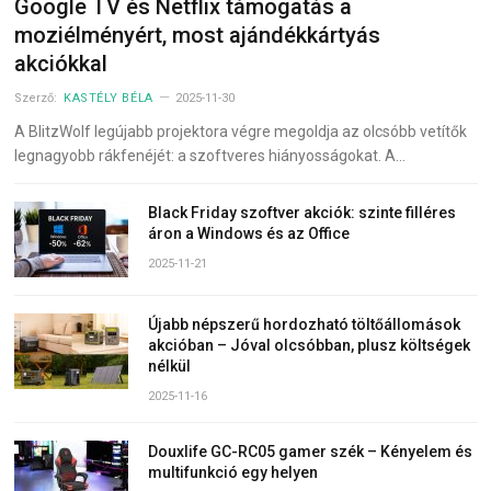
Google TV és Netflix támogatás a
moziélményért, most ajándékkártyás
akciókkal
Szerző:
KASTÉLY BÉLA
2025-11-30
A BlitzWolf legújabb projektora végre megoldja az olcsóbb vetítők
legnagyobb rákfenéjét: a szoftveres hiányosságokat. A…
Black Friday szoftver akciók: szinte filléres
áron a Windows és az Office
2025-11-21
Újabb népszerű hordozható töltőállomások
akcióban – Jóval olcsóbban, plusz költségek
nélkül
2025-11-16
Douxlife GC-RC05 gamer szék – Kényelem és
multifunkció egy helyen